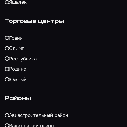
Яшьлек
Торговые центры
Грани
Олимп
Республика
Родина
Южный
Районы
Авиастроительный район
Вахитовский район