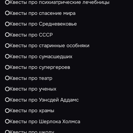
Квесты про психиатрические лечебницы
Квесты про спасение мира
Квесты про Средневековье
Квесты про СССР
Квесты про старинные особняки
Квесты про сумасшедших
Квесты про супергероев
Квесты про театр
Квесты про ученых
Квесты про Уэнсдей Аддамс
Квесты про храмы
Квесты про Шерлока Холмса
Квесты про школу