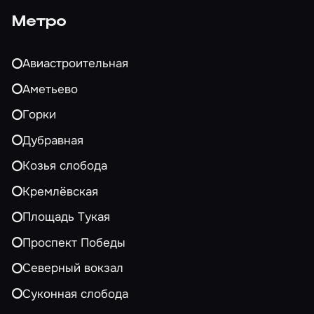
Метро
Авиастроительная
Аметьево
Горки
Дубравная
Козья слобода
Кремлёвская
Площадь Тукая
Проспект Победы
Северный вокзал
Суконная слобода