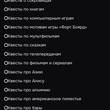
Квесты о сокровищах
Квесты по книгам
Квесты по компьютерным играм
Квесты по мотивам игры «Форт Боярд»
Квесты по мультфильмам
Квесты по сказкам
Квесты по телепередачам
Квесты по фильмам и сериалам
Квесты про Азию
Квесты про Алису
Квесты про алхимию
Квесты про американское поместье
Квесты про бары