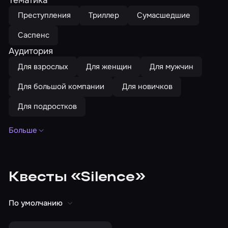
Преступления
Триллер
Сумасшедшие
Саспенс
Аудитория
Для взрослых
Для женщин
Для мужчин
Для большой компании
Для новичков
Для подростков
Больше
Праздники и события
На день рождения
Для корпоратива
Страшные
С актерами
Интерактивные
Квесты «Silence»
Квест-ужасы
Для двоих
До 3 человек
По умолчанию
До 4 человек
До 5 человек
До 6 человек