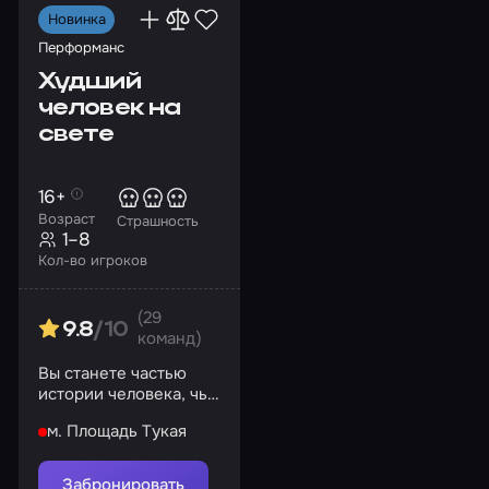
До 7 человек
До 8 человек
Мистические
Новинка
Перформанс
Новинки
Перформансы
Худший
Подарочный сертификат
Популярные
человек на
свете
Топ квестов
Хоррор
Лучшие
Страшные квесты с актерами
Без контакта
16+
Возраст
Страшность
1–8
Кол-во игроков
(29
9.8
/10
команд)
Вы станете частью
истории человека, чья
личность раздроблена
м. Площадь Тукая
на несколько
осколков
Забронировать