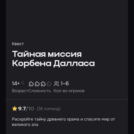
Квест
Тайная миссия
Корбена Далласа
14+
1–6
Возраст
Сложность
Кол-во игроков
(36 команд)
9.7
/10
Раскройте тайну древнего храма и спасите мир от
великого зла