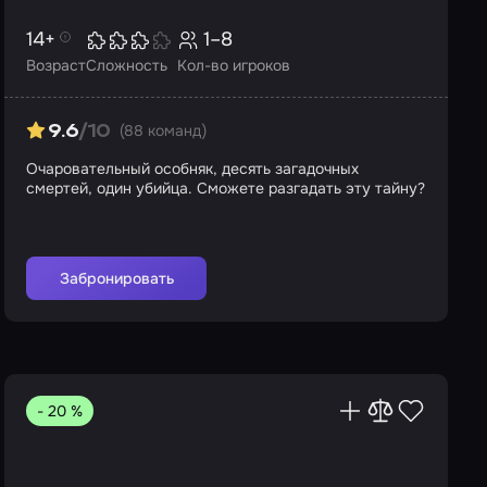
14+
1–8
Возраст
Сложность
Кол-во игроков
(88 команд)
9.6
/10
Очаровательный особняк, десять загадочных
смертей, один убийца. Сможете разгадать эту тайну?
Забронировать
- 20 %