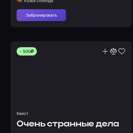
м. Козья слобода
Забронировать
- 500
Квест
Очень странные дела