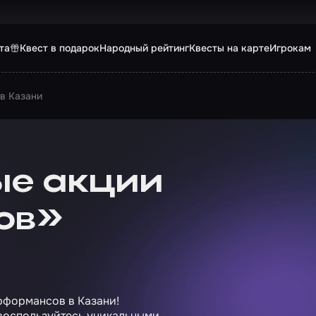
та
Квест в подарок
Народный рейтинг
Квесты на карте
Игрокам
в Казани
е акции
ов»
рформансов в Казани!
 воспользуйтесь уникальными