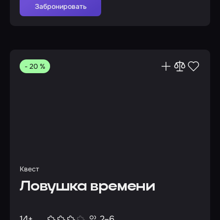
Забронировать
- 20 %
Квест
Ловушка времени
14+
2–6