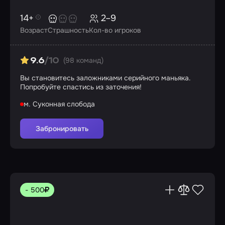
14+
2–9
Возраст
Страшность
Кол-во игроков
(98 команд)
9.6
/10
Вы становитесь заложниками серийного маньяка.
Попробуйте спастись из заточения!
м. Суконная слобода
Забронировать
- 500