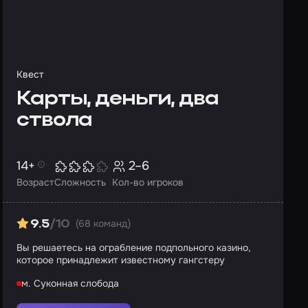
Квест
Карты, деньги, два
ствола
14+
2–6
Возраст
Сложность
Кол-во игроков
(68 команд)
9.5
/10
Вы решаетесь на ограбление подпольного казино,
которое принадлежит известному гангстеру
м. Суконная слобода