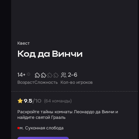
Квест
Код да Винчи
14+
2–6
Возраст
Сложность
Кол-во игроков
(64 команды)
9.5
/10
Раскройте тайны комнаты Леонардо да Винчи и
найдите святой Грааль
м. Суконная слобода