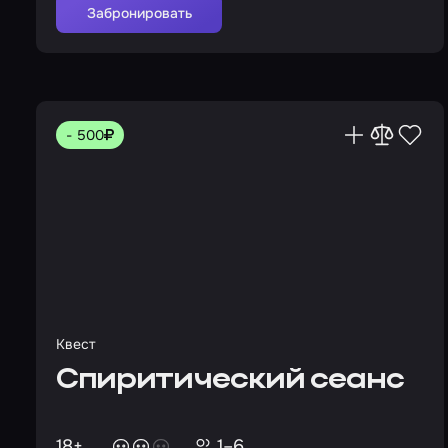
Забронировать
- 500
Квест
Спиритический сеанс
18+
1–6