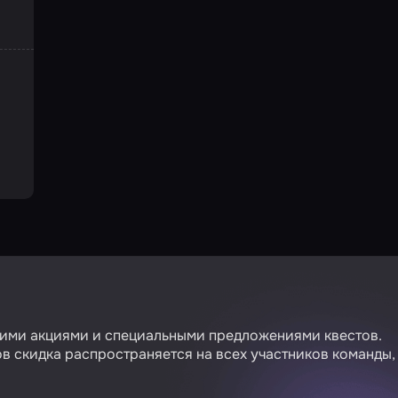
гими акциями и специальными предложениями квестов.
в скидка распространяется на всех участников команды,