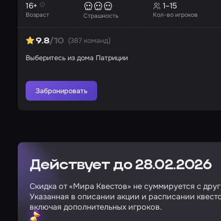
16+
1–15
Возраст
Кол-во игроков
Страшность
(387 команд)
9.8
/10
Выберитесь из дома Патриции
Забронировать
Действует до 28.02.2026
Скидка от «Мира Квестов» не суммируется с дру
Указанная в описании акции и расписании квесто
включая дополнительных игроков.