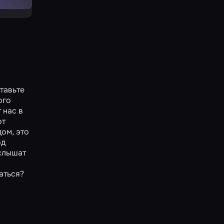
тавьте
ого
 нас в
от
ом, это
од
 слышат
аться?