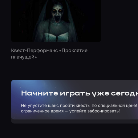
Квест-Перформанс
«Проклятие
плачущей»
Начните играть уже сегод
Не упустите шанс пройти квесты по специальной цене!
ограниченное время — успейте забронировать!