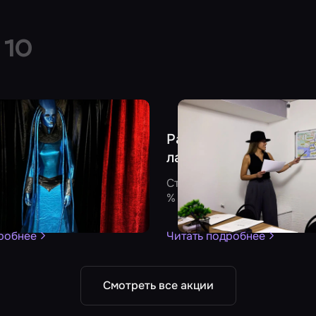
и
10
- 10 %
 скидку 1000 рублей в
Раскройте «Тайну ант
стах
лавки» со скидкой
твует в квестах «Тайная
Стоимость игр в квесте сн
бена Далласа», «Десять
%
и «Иллюзия обмана»
робнее
Читать подробнее
Смотреть все акции