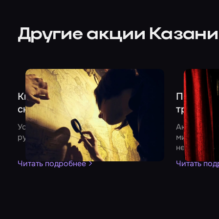
Другие акции Казан
- 500
- 1000
Квест «Очень странные дела»
Получите
снижает цены
трех кве
Успейте сыграть со скидкой 500
Акция дейс
рублей до конца лета
миссия Кор
негритят» 
Читать подробнее
Читать под