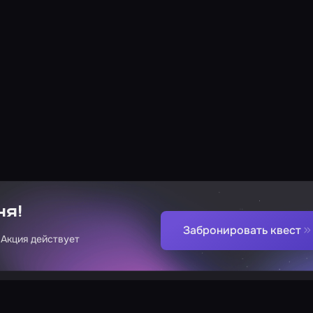
ня!
Забронировать квест
 Акция действует