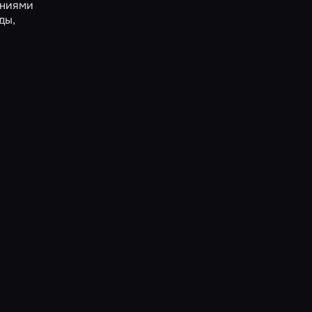
ениями
ды,