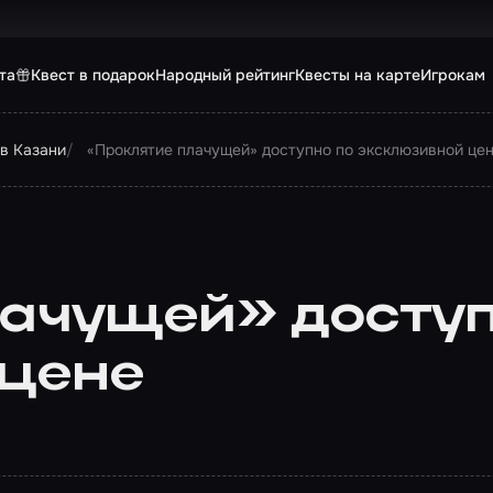
та
Квест в подарок
Народный рейтинг
Квесты на карте
Игрокам
в Казани
«Проклятие плачущей» доступно по эксклюзивной це
ачущей» доступ
 цене