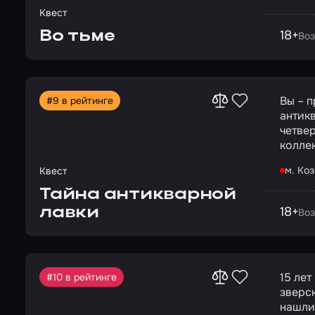
поиски
Квест
правят лишь
Во тьме
18+
каждой
Воз
опасн
он пог
частью
отчая
Вы – 
#9 в рейтинге
антик
четвер
колле
алиби.
м. Ко
Квест
комна
шифры
Тайна антикварной
ли вы
лавки
18+
Воз
15 ле
#10 в рейтинге
зверск
нашли.