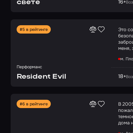
свете
16+
Воз
выбег
свое л
Спасите хотя бы
часть
Это с
#5 в рейтинге
челове
безоп
оскол
забро
меня, 
Мы об
м. Пл
нашем
защиты
Перформанс
справл
Resident Evil
18+
Воз
чтобы 
соблюдат
запас
подде
В 200
#6 в рейтинге
подели
пожал
Если 
темно
Укажи
дома 
котор
причин
маршру