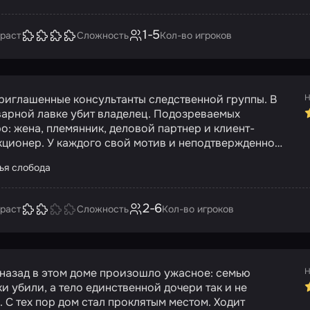
, в свой лабиринт, где бесполезно зрение – там
 слух и интуиция. Жнец диктует правила, и с
1-5
 минутой ночь становится все страшнее, а игра –
раст
Сложность
Кол-во игроков
ее. Сможете ли вы остановить маньяка, прежде чем
рузит город в вечный мрак? Или сами станете
 его безумного мира, где правят лишь страх и
ние?
приглашенные консультанты следственной группы. В
Н
варной лавке убит владелец. Подозреваемых
о: жена, племянник, деловой партнер и клиент-
кционер. У каждого свой мотив и неподтвержденное
 Вам предстоит обыскать кабинет следователя,
зья слобода
ту вещдоков и допросную, собрать улики, разгадать
 и головоломки, чтобы вычислить убийцу. Успеете
 найти преступника за отведенное время?
2-6
раст
Сложность
Кол-во игроков
т назад в этом доме произошло ужасное: семью
Н
и убили, а тело единственной дочери так и не
 С тех пор дом стал проклятым местом. Ходит