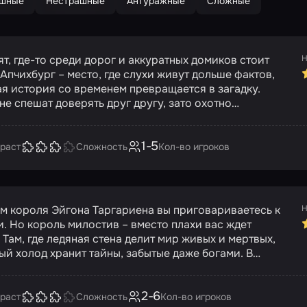
шные
Нестрашные
Антуражные
Сложные
т, где-то среди дорог и аккуратных домиков стоит
Н
Апчихбург – место, где слухи живут дольше фактов,
ая история со временем превращается в загадку.
не спешат доверять друг другу, зато охотно
дают странности и строят теории. Один дом на
е стал центром внимания: одни уверены, что там
1-5
одит что-то необычное, другие считают, что всему
раст
Сложность
Кол-во игроков
полне логичное объяснение… если суметь его найти.
да мистической корпорации вовсе не собиралась
хать, но случайная авария прямо у этого дома
ила маршрут. Разобраться на месте они не смогли –
м короля Эйгона Таргариена вы приговариваетесь к
Н
очно вызвали на другое дело. Расследование
. Но король милостив – вместо плахи вас ждет
ось незавершенным, а вместо себя они пригласили
 Там, где ледяная стена делит мир живых и мертвых,
стажеров. И чтобы у вас были шансы докопаться до
ый холод хранит тайны, забытые даже богами. В
, рядом будет их лучший детектив, который уже
м замке Эйгон проводит тайные эксперименты. Он
изучить обстановку и отметить самые
ового героя, способного остановить тьму, что
ные детали. В вашем распоряжении
2-6
ается из-за стены. Говорят, душа Азора Ахая –
раст
Сложность
Кол-во игроков
нный фургон с оборудованием, доступ к которому