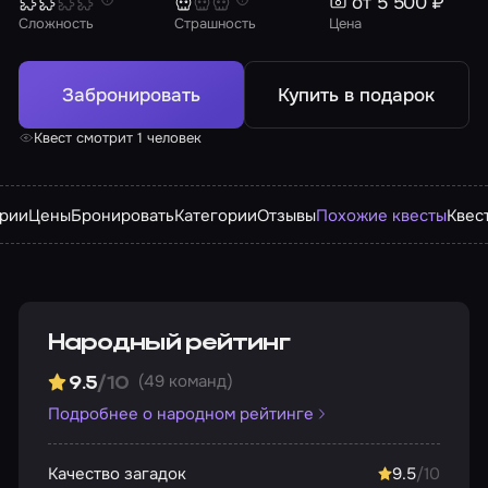
от 5 500 ₽
Сложность
Страшность
Цена
Забронировать
Купить в подарок
Квест смотрит 1 человек
арии
Цены
Бронировать
Категории
Отзывы
Похожие квесты
Квес
Народный рейтинг
(49 команд)
9.5
/10
Подробнее о народном рейтинге
Качество загадок
9.5
/10