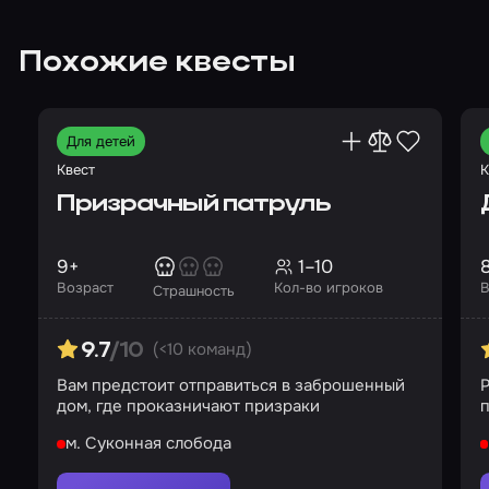
Похожие квесты
Для детей
Квест
К
Призрачный патруль
9+
1–10
Возраст
Кол-во игроков
В
Страшность
(<10 команд)
9.7
/10
Вам предстоит отправиться в заброшенный
дом, где проказничают призраки
м. Суконная слобода