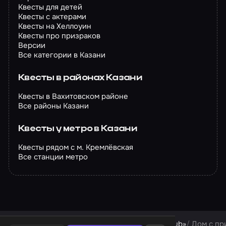
Квесты для детей
Квесты с актерами
Квесты на Хеллоуин
Квесты про призраков
Версии
Все категории в Казани
Квесты в районах Казани
Квесты в Вахитовском районе
Все районы Казани
Квесты у метро в Казани
Квесты рядом с м. Кремлёвская
Все станции метро
Квесты в Казани
Квесты компании «Quest Hub»
Дом с п