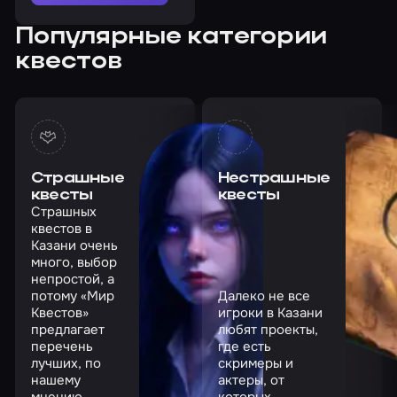
Популярные категории
квестов
Страшные
Нестрашные
квесты
квесты
Страшных
квестов в
Казани очень
много, выбор
непростой, а
потому «Мир
Далеко не все
Квестов»
игроки в Казани
предлагает
любят проекты,
перечень
где есть
лучших, по
скримеры и
нашему
актеры, от
мнению,
которых