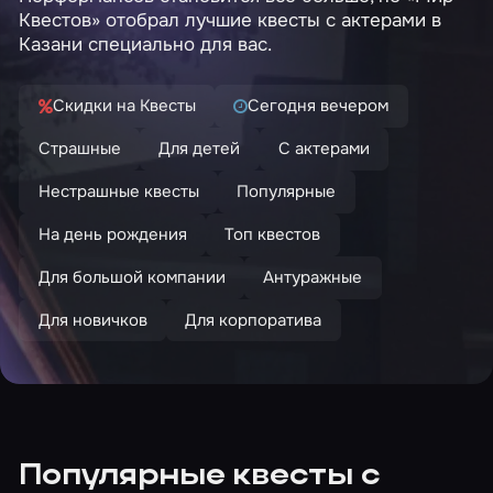
Квестов» отобрал лучшие квесты с актерами в
Казани специально для вас.
Скидки на Квесты
Сегодня вечером
Страшные
Для детей
С актерами
Нестрашные квесты
Популярные
На день рождения
Топ квестов
Для большой компании
Антуражные
Для новичков
Для корпоратива
Популярные квесты с