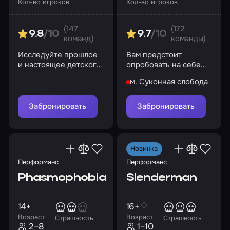
Кол-во игроков
Кол-во игроков
(147
(172
9.8
/10
9.7
/10
команд)
команды)
Исследуйте прошлое
Вам предстоит
и настоящее детского
опробовать на себе
приюта
страдания, что
м. Суконная слобода
испытали несчастные
жертвы братьев
Баррелл
Забронировать
Забронировать
Новинка
Перформанс
Перформанс
Phasmophobia
Slenderman
14+
16+
Возраст
Возраст
Страшность
Страшность
2–8
1–10