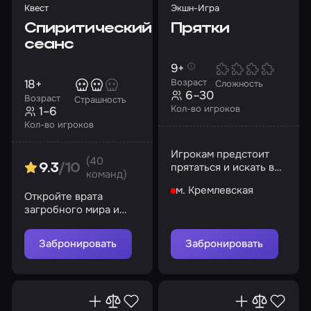
Квест
Экшн-Игра
Спиритический
Прятки
сеанс
9+
Возраст
18+
Сложность
6–30
Возраст
Страшность
Кол-во игроков
1–6
Кол-во игроков
Игрокам предстоит
(40
прятаться и искать в
9.3
/10
команд)
полной темноте в
м. Кремлевская
лабиринте
Откройте врата
загробного мира и
встретьте своих
демонов
Забронировать
Забронировать