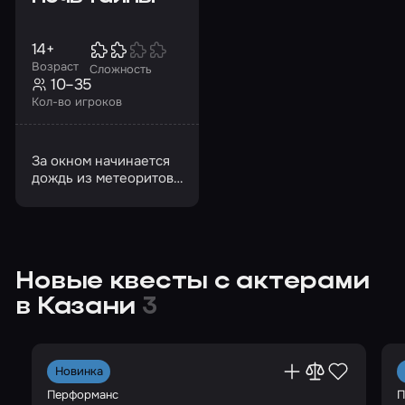
14+
Возраст
Сложность
10–35
Кол-во игроков
За окном начинается
дождь из метеоритов…
Новые квесты с актерами
в Казани
3
Новинка
Перформанс
П