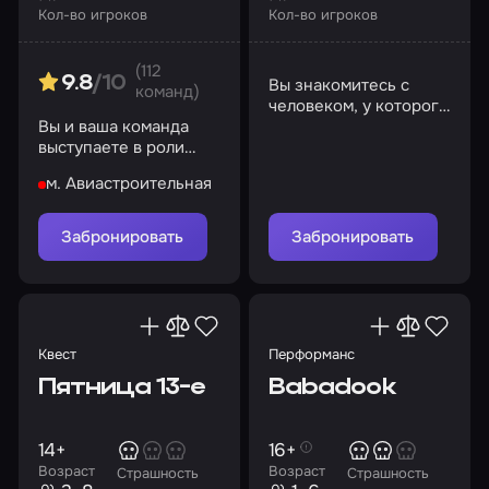
Кол-во игроков
Кол-во игроков
(112
9.8
/10
Вы знакомитесь с
команд)
человеком, у которого
Вы и ваша команда
есть доказательства
выступаете в роли
существования
охотников за
Слендермена…
м. Авиастроительная
призраками
Забронировать
Забронировать
Квест
Перформанс
Пятница 13-е
Babadook
14+
16+
Возраст
Возраст
Страшность
Страшность