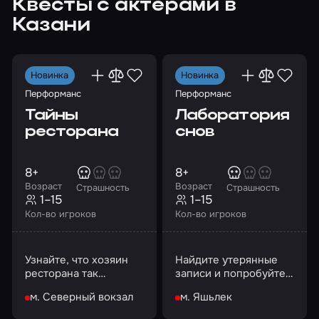
Квесты с актерами в
Казани
Новинка
Новинка
Перформанс
Перформанс
Тайны
Лаборатория
ресторана
снов
8+
8+
Возраст
Возраст
Страшность
Страшность
1–15
1–15
Кол-во игроков
Кол-во игроков
Узнайте, что хозяин
Найдите утерянные
ресторана так
записи и попробуйте
старательно скрывал
перезапустить
м. Северный вокзал
м. Яшьлек
все эти годы
устройство
управления снами