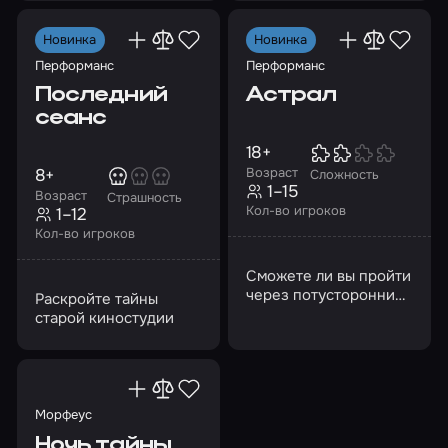
Новинка
Новинка
Перформанс
Перформанс
Последний
Астрал
сеанс
18+
Возраст
8+
Сложность
1–15
Возраст
Страшность
Кол-во игроков
1–12
Кол-во игроков
Сможете ли вы пройти
через потусторонний
Раскройте тайны
мир, пока дверь в
старой киностудии
астрал не
захлопнулась
навсегда?
Морфеус
Ночь тайны