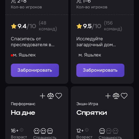
2–8
1–6
Кол-во игроков
Кол-во игроков
(48
(156
9.4
/10
9.5
/10
команд)
команд)
Спаситесь от
Исследуйте
преследователя в
загадочный дом
доме на берегу озера
Эванса и раскройте
м. Яшьлек
м. Яшьлек
его тайны
Забронировать
Забронировать
Перформанс
Экшн-Игра
На дне
Спрятки
16+
12+
Возраст
Возраст
Страшность
Страшность