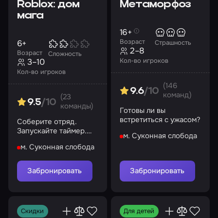
Roblox: дом
Метаморфоз
мага
16+
Возраст
6+
Страшность
2–8
Возраст
Сложность
Кол-во игроков
3–10
Кол-во игроков
(146
9.6
/10
команд)
(23
9.5
/10
команды)
Готовы ли вы
встретиться с ужасом?
Соберите отряд.
Запускайте таймер.
м. Суконная слобода
Ваша миссия
м. Суконная слобода
начинается сейчас
Забронировать
Забронировать
Скидки
Для детей