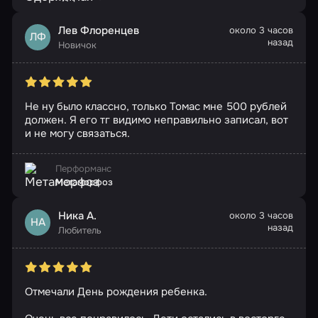
Лев Флоренцев
около 3 часов
ЛФ
назад
Новичок
Не ну было классно, только Томас мне 500 рублей
должен. Я его тг видимо неправильно записал, вот
и не могу связаться.
Перформанс
Метаморфоз
Ника А.
около 3 часов
НА
назад
Любитель
Отмечали День рождения ребенка.