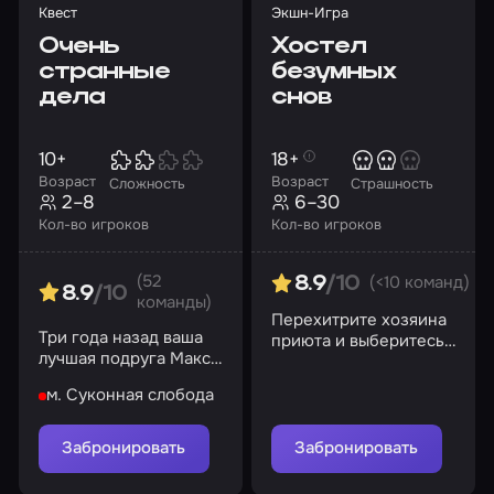
Квест
Экшн-Игра
Очень
Хостел
странные
безумных
дела
снов
10+
18+
Возраст
Возраст
Сложность
Страшность
2–8
6–30
Кол-во игроков
Кол-во игроков
(52
(<10 команд)
8.9
/10
8.9
/10
команды)
Перехитрите хозяина
Три года назад ваша
приюта и выберитесь
лучшая подруга Макс
отсюда любой ценой
Рид таинственно
м. Суконная слобода
исчезла
Забронировать
Забронировать