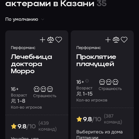
актерами в Казани
35
По умолчанию
Перформанс
Перформанс
Лечебница
Проклятие
доктора
плачущей
Морро
16+
Возраст
16+
Страшность
1–15
Возраст
Страшность
Кол-во игроков
1–8
Кол-во игроков
(387
9.8
/10
команд)
(439
9.8
/10
команд)
Выберитесь из дома
Патриции