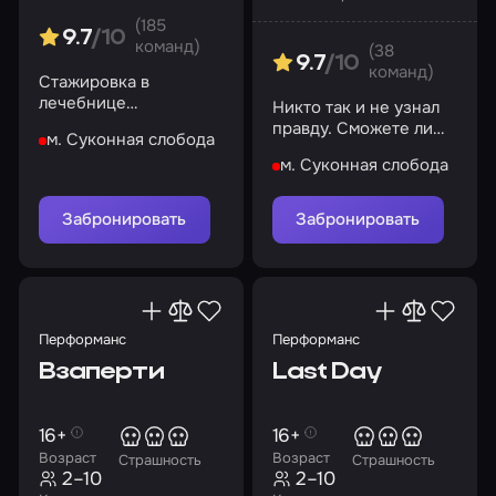
(185
9.7
/10
команд)
(38
9.7
/10
команд)
Стажировка в
лечебнице
Никто так и не узнал
обернулась ужасом.
правду. Сможете ли
м. Суконная слобода
Выживете ли вы?
вы?
м. Суконная слобода
Забронировать
Забронировать
Перформанс
Перформанс
Взаперти
Last Day
16+
16+
Возраст
Возраст
Страшность
Страшность
2–10
2–10