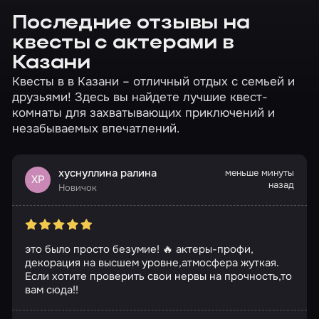
Последние отзывы на
квесты с актерами в
Казани
Квесты в в Казани – отличный отдых с семьей и
друзьями! Здесь вы найдете лучшие квест-
комнаты для захватывающих приключений и
незабываемых впечатлений.
хуснуллина ралина
меньше минуты
ХР
назад
Новичок
это было просто безумие! 🔥 актеры-профи,
декорация на высшем уровне,атмосфера жуткая.
Если хотите проверить свои нервы на прочность,то
вам сюда!!