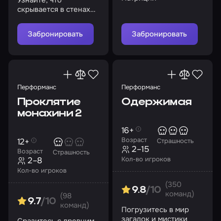
Узнайте, что
скрывается в стенах
старой больницы.
Уверены, что здесь
Забронировать
Забронировать
безопасно?
Перформанс
Перформанс
Проклятие
Одержимая
монахини 2
16+
Возраст
12+
Страшность
2–15
Возраст
Страшность
Кол-во игроков
2–8
Кол-во игроков
(350
9.8
/10
команд)
(98
9.7
/10
команд)
Погрузитесь в мир
загадок и мистики