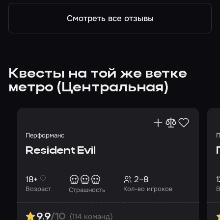
Смотреть все отзывы
Квесты на той же ветке
метро (Центральная)
Перформанс
П
Resident Evil
18+
2–8
1
Возраст
Кол-во игроков
В
Страшность
(114 команд)
9.9
/10