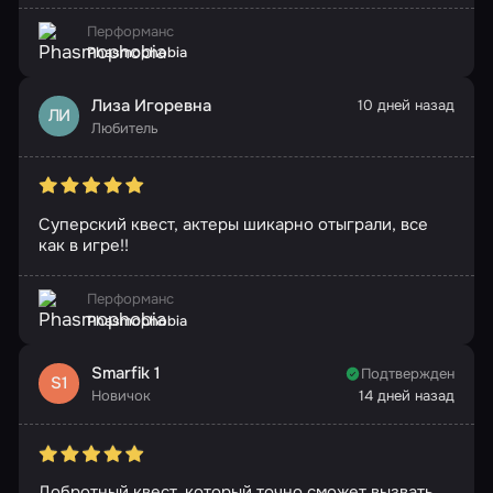
Перформанс
Phasmophobia
Лиза Игоревна
10 дней назад
ЛИ
Любитель
Суперский квест, актеры шикарно отыграли, все
как в игре!!
Перформанс
Phasmophobia
Smarfik 1
Подтвержден
S1
Новичок
14 дней назад
Добротный квест, который точно сможет вызвать