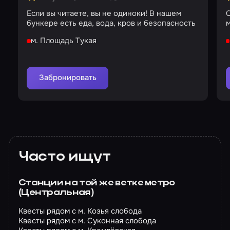
Если вы читаете, вы не одиноки! В нашем
С
бункере есть еда, вода, кров и безопасность
м. Площадь Тукая
Забронировать
Часто ищут
Станции на той же ветке метро
(Центральная)
Квесты рядом с м. Козья слобода
Квесты рядом с м. Суконная слобода