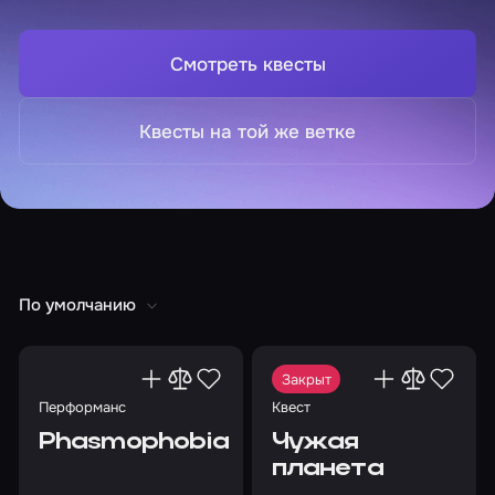
Смотреть квесты
Квесты на той же ветке
По умолчанию
Закрыт
Перформанс
Квест
Phasmophobia
Чужая
планета