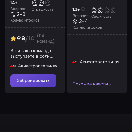
14+
Возраст
14+
Страшность
2–8
Возраст
Сложность
Кол-во игроков
2–4
Кол-во игроков
(114
9.8
/10
команд)
Вы и ваша команда
выступаете в роли
охотников за
м. Авиастроительная
м. Авиастроительная
призраками
Забронировать
Похожие квесты