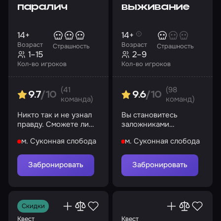
паралич
выживание
14+
14+
Возраст
Возраст
Страшность
Страшность
1–15
2–9
Кол-во игроков
Кол-во игроков
(41
(98
9.7
/10
9.6
/10
команда)
команд)
Никто так и не узнал
Вы становитесь
правду. Сможете ли
заложниками
вы?
серийного маньяка.
м. Суконная слобода
м. Суконная слобода
Попробуйте спастись
из заточения!
Забронировать
Забронировать
Скидки
Квест
Квест