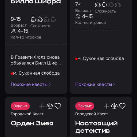
Билла Шифра
7+
Возраст
Сложность
4–15
9-15
Кол-во игроков
Возраст
Сложность
4–15
Кол-во игроков
В Гравити Фолз снова
м. Суконная слобода
объявился Билл Шифр,
и на этот раз он
м. Суконная слобода
вселился в одного из
горожан
Похожие квесты
Похожие квесты
Закрыт
Закрыт
Городской Квест
Городской Квест
Орден Змея
Настоящий
детектив