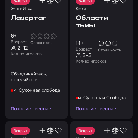
Закрыт
Закрыт
Экшн-Игра
Квест
Лазертаг
Области
тьмы
6+
Возраст
14+
Сложность
2–12
Возраст
Страшность
Кол-во игроков
2–2
Кол-во игроков
Объединяйтесь,
стреляйте в
соперников,
м. Суконная слобода
штурмуйте, берите в
заложники!
м. Суконная Слобода
Похожие квесты
Похожие квесты
Закрыт
Закрыт