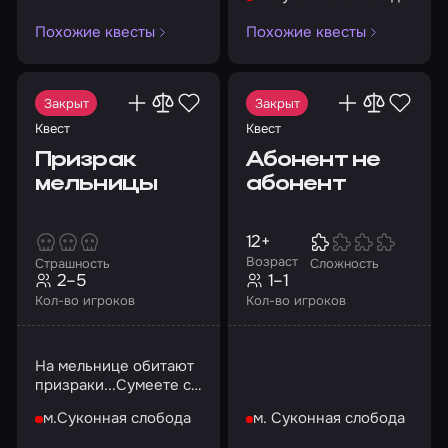
Похожие квесты
Похожие квесты
Закрыт
Закрыт
Квест
Квест
Призрак
Абонент не
мельницы
абонент
12+
Возраст
Страшность
Сложность
2–5
1–1
Кол-во игроков
Кол-во игроков
На мельнице обитают
призраки...Сумеете с
ними справиться?
м.Суконная слобода
м. Суконная слобода