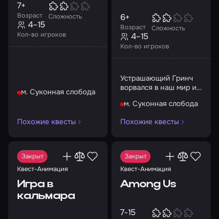
7+
Возраст
6+
Сложность
4–15
Возраст
Сложность
Кол-во игроков
4–15
Кол-во игроков
Устрашающий Гринч
ворвался в наш мир и
м. Суконная слобода
похитил время
м. Суконная слобода
Похожие квесты
Похожие квесты
Закрыт
Закрыт
Квест-Анимация
Квест-Анимация
Игра в
Among Us
кальмара
7-15