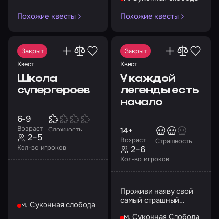
Похожие квесты
Похожие квесты
Закрыт
Закрыт
Квест
Квест
Школа
У каждой
супергероев
легенды есть
начало
6-9
Возраст
14+
Сложность
2–5
Возраст
Страшность
Кол-во игроков
2–6
Кол-во игроков
Проживи наяву свой
самый страшный
м. Суконная слобода
кошмар
м. Суконная Слобода