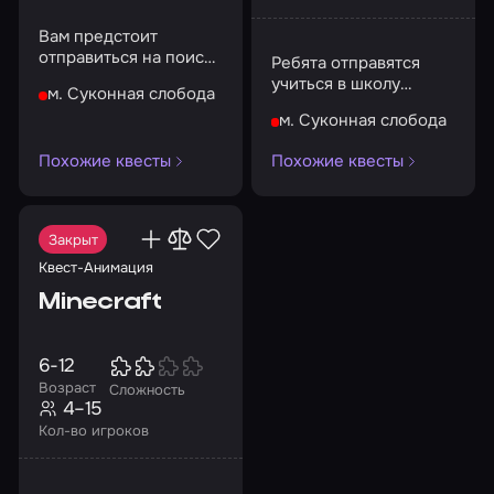
Вам предстоит
отправиться на поиски
Ребята отправятся
пропавших учеников и
учиться в школу
м. Суконная слобода
раскрыть тайну их
шпионов
исчезновения
м. Суконная слобода
Похожие квесты
Похожие квесты
Закрыт
Квест-Анимация
Minecraft
6-12
Возраст
Сложность
4–15
Кол-во игроков