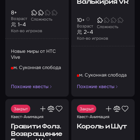
Валькирия VR
8+
Возраст
10+
Сложность
1–4
Возраст
Сложность
Кол-во игроков
2–4
Кол-во игроков
Новые миры от HTC
Vive
м. Суконная слобода
м. Суконная слобода
Похожие квесты
Похожие квесты
Закрыт
Закрыт
Квест-Анимация
Квест-Анимация
Гравити Фолз.
Король и Шут
Возвращение