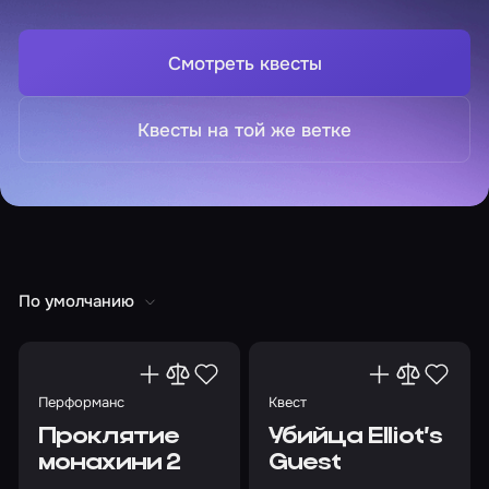
Смотреть квесты
Квесты на той же ветке
По умолчанию
Перформанс
Квест
Проклятие
Убийца Elliot’s
монахини 2
Guest