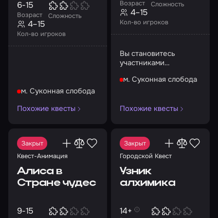
Возраст
6-15
Сложность
4–15
Возраст
Сложность
Кол-во игроков
4–15
Кол-во игроков
Вы становитесь
участниками
обновленной версии
м. Суконная слобода
игры
м. Суконная слобода
Похожие квесты
Похожие квесты
Закрыт
Закрыт
Квест-Анимация
Городской Квест
Алиса в
Узник
Стране чудес
алхимика
9-15
14+