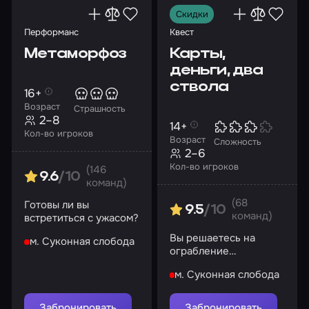
Скидки
Перформанс
Квест
Метаморфоз
Карты,
деньги, два
ствола
16+
Возраст
Страшность
2–8
14+
Кол-во игроков
Возраст
Сложность
2–6
Кол-во игроков
(146
9.6
/10
команд)
(68
Готовы ли вы
9.5
/10
команд)
встретиться с ужасом?
Вы решаетесь на
м. Суконная слобода
ограбление
подпольного казино,
м. Суконная слобода
которое принадлежит
известному гангстеру
Забронировать
Забронировать