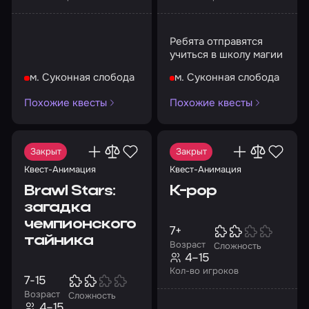
Ребята отправятся
учиться в школу магии
м. Суконная слобода
м. Суконная слобода
Похожие квесты
Похожие квесты
Закрыт
Закрыт
Квест-Анимация
Квест-Анимация
Brawl Stars:
K-pop
загадка
чемпионского
7+
тайника
Возраст
Сложность
4–15
Кол-во игроков
7-15
Возраст
Сложность
4–15