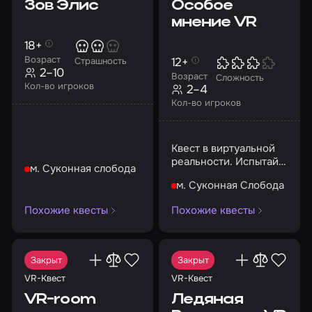
Зов Элис
Особое
мнение VR
18+
Возраст
12+
Страшность
2–10
Возраст
Сложность
Кол-во игроков
2–4
Кол-во игроков
Квест в виртуальной
реальности. Испытай
м. Суконная слобода
новые ощущения.
м. Суконная Слобода
Окунись в будущее.
Похожие квесты
Похожие квесты
Закрыт
Закрыт
VR-Квест
VR-Квест
VR-room
Ледяная