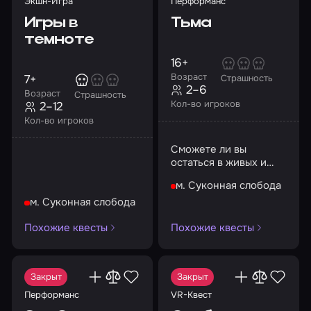
Экшн-Игра
Перформанс
Игры в
Тьма
темноте
16+
Возраст
7+
Страшность
2–6
Возраст
Страшность
Кол-во игроков
2–12
Кол-во игроков
Сможете ли вы
остаться в живых и
выбраться из
м. Суконная слобода
злополучного
подвала?
м. Суконная слобода
Похожие квесты
Похожие квесты
Закрыт
Закрыт
Перформанс
VR-Квест