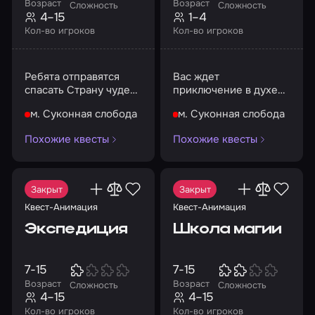
Возраст
Возраст
Сложность
Сложность
4–15
1–4
Кол-во игроков
Кол-во игроков
Ребята отправятся
Вас ждет
спасать Страну чудес
приключение в духе
от шляпы Безумного
городской мистики
м. Суконная слобода
м. Суконная слобода
Шляпника...
Похожие квесты
Похожие квесты
Закрыт
Закрыт
Квест-Анимация
Квест-Анимация
Экспедиция
Школа магии
7-15
7-15
Возраст
Возраст
Сложность
Сложность
4–15
4–15
Кол-во игроков
Кол-во игроков