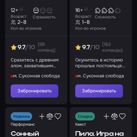
12+
16+
Возраст
Возраст
Страшность
Сложность
2–8
1–8
Кол-во игроков
Кол-во игроков
(98
(163
9.7
/10
9.7
/10
команд)
команды)
Сразитесь с древним
Окунитесь в историю
злом, захватившим
прошлых постояльцев
монастырь
гостиницы, закрытой в
м. Суконная слобода
м. Суконная слобода
1965 году
Забронировать
Забронировать
Новинка
Скидки
Перформанс
Квест
Сонный
Пила. Игра на