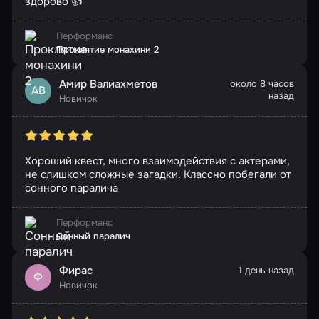
здорово 👍
Перформанс
Проклятие монахини 2
Амир Валиахметов
около 8 часов
АВ
назад
Новичок
Хороший квест, много взаимодействия с актерами,
не слишком сложные загадки. Классно побегали от
сонного паралича
Перформанс
Сонный паралич
Фирас
1 день назад
Ф
Новичок