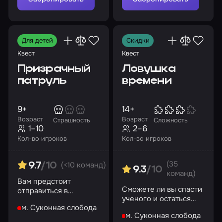
Для детей
Скидки
Квест
Квест
Призрачный
Ловушка
патруль
времени
9+
14+
Возраст
Возраст
Страшность
Сложность
1–10
2–6
Кол-во игроков
Кол-во игроков
(35
(<10 команд)
9.7
/10
9.3
/10
команд)
Вам предстоит
Сможете ли вы спасти
отправиться в
ученого и остаться
заброшенный дом, где
м. Суконная слобода
честными перед собой
проказничают призраки
м. Суконная слобода