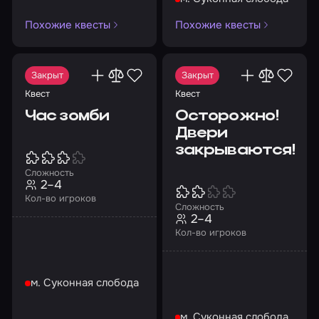
лаборатории живыми
Похожие квесты
Похожие квесты
Закрыт
Закрыт
Квест
Квест
Час зомби
Осторожно!
Двери
закрываются!
Сложность
2–4
Кол-во игроков
Сложность
2–4
Кол-во игроков
м. Суконная слобода
м. Суконная слобода