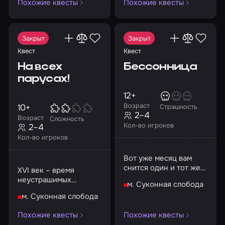
Похожие квесты
Похожие квесты
Закрыт
Закрыт
Квест
Квест
На всех
Бессонница
парусах!
12+
Возраст
10+
Страшность
2–4
Возраст
Сложность
Кол-во игроков
2–4
Кол-во игроков
Вот уже месяц вам
снится один и тот же
XVI век – время
ночной кошмар, из-за
неустрашимых
м. Суконная слобода
которого вы
пиратов и морских
мучаетесь
м. Суконная слобода
приключений, таящих
бессонницей
в себе много
Похожие квесты
Похожие квесты
опасностей