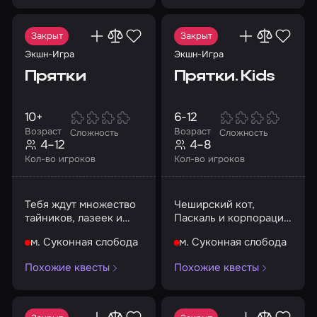
Закрыт
Закрыт
Экшн-Игра
Экшн-Игра
Прятки
Прятки. Kids
10+
6-12
Возраст
Возраст
Сложность
Сложность
4–12
4–8
Кол-во игроков
Кол-во игроков
Тебя ждут множество
Чеширский кот,
тайников, лазеек и
Паскаль и корпорация
тьма...
монстров ждут тебя!
м. Суконная слобода
м. Суконная слобода
Похожие квесты
Похожие квесты