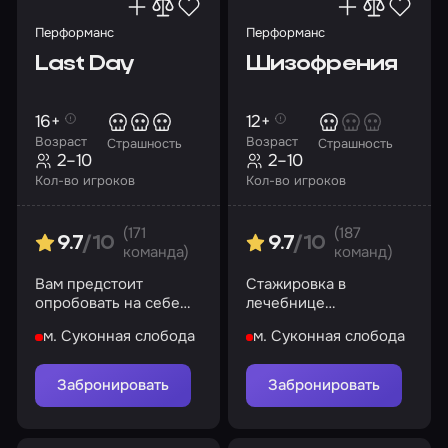
Перформанс
Перформанс
Last Day
Шизофрения
16+
12+
Возраст
Возраст
Страшность
Страшность
2–10
2–10
Кол-во игроков
Кол-во игроков
(171
(187
9.7
/10
9.7
/10
команда)
команд)
Вам предстоит
Стажировка в
опробовать на себе
лечебнице
страдания, что
обернулась ужасом.
м. Суконная слобода
м. Суконная слобода
испытали несчастные
Выживете ли вы?
жертвы братьев
Баррелл
Забронировать
Забронировать