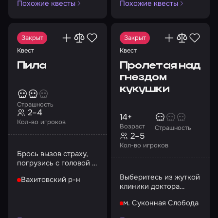
Похожие квесты
Похожие квесты
Закрыт
Закрыт
Квест
Квест
Пила
Пролетая над
гнездом
кукушки
Страшность
2–4
14+
Кол-во игроков
Возраст
Страшность
2–5
Кол-во игроков
Брось вызов страху,
погрузись с головой в
загадочную историю и
Выберитесь из жуткой
Вахитовский р-н
выйди из неё
клиники доктора
победителем.
Адамса
м. Суконная Слобода