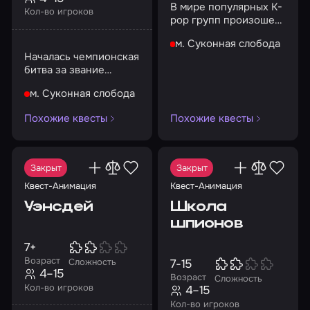
В мире популярных K-
Кол-во игроков
pop групп произошел
переполох!
м. Суконная слобода
Началась чемпионская
битва за звание
лучших игроков
м. Суконная слобода
Похожие квесты
Похожие квесты
Закрыт
Закрыт
Квест-Анимация
Квест-Анимация
Уэнсдей
Школа
шпионов
7+
Возраст
7-15
Сложность
4–15
Возраст
Сложность
Кол-во игроков
4–15
Кол-во игроков