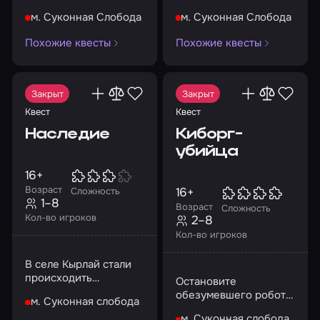
м. Суконная Слобода
м. Суконная Слобода
Похожие квесты
Похожие квесты
Закрыт
Закрыт
Квест
Квест
Наследие
Киборг-
убийца
16+
Возраст
16+
Сложность
1–8
Возраст
Сложность
Кол-во игроков
2–8
Кол-во игроков
В селе Кырлай стали
происходить
Остановите
загадочные события
обезумевшего робота
м. Суконная слобода
и выйдите из
м. Суконная слобода