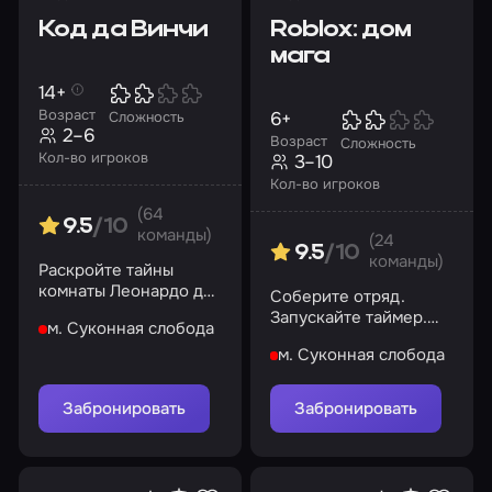
Код да Винчи
Roblox: дом
мага
14+
Возраст
6+
Сложность
2–6
Возраст
Сложность
Кол-во игроков
3–10
Кол-во игроков
(64
9.5
/10
команды)
(24
9.5
/10
команды)
Раскройте тайны
комнаты Леонардо да
Соберите отряд.
Винчи и найдите
Запускайте таймер.
м. Суконная слобода
святой Грааль
Ваша миссия
м. Суконная слобода
начинается сейчас
Забронировать
Забронировать