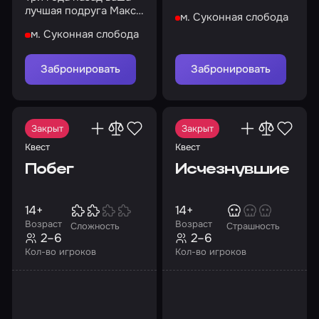
кота в свои владения
лучшая подруга Макс
м. Суконная слобода
Рид таинственно
м. Суконная слобода
исчезла
Забронировать
Забронировать
Закрыт
Закрыт
Квест
Квест
Побег
Исчезнувшие
14+
14+
Возраст
Возраст
Сложность
Страшность
2–6
2–6
Кол-во игроков
Кол-во игроков