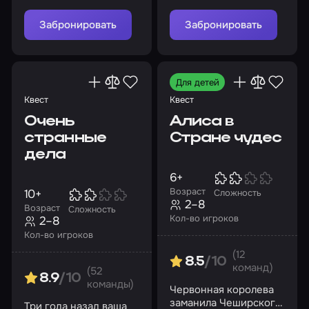
Забронировать
Забронировать
Для детей
Квест
Квест
Очень
Алиса в
странные
Стране чудес
дела
6+
Возраст
10+
Сложность
2–8
Возраст
Сложность
Кол-во игроков
2–8
Кол-во игроков
(12
8.5
/10
команд)
(52
8.9
/10
команды)
Червонная королева
заманила Чеширского
Три года назад ваша