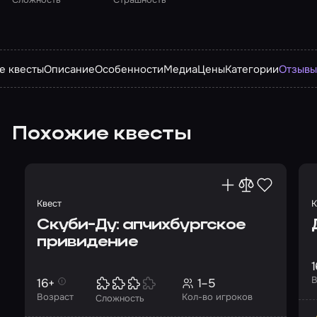
е квесты
Описание
Особенности
Медиа
Цены
Категории
Отзыв
Похожие квесты
Квест
К
Скуби-Ду: апчихбургское
привидение
1
В
16+
1–5
Возраст
Кол-во игроков
Сложность