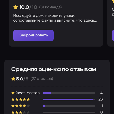
(31 команда)
10.0
/10
О
р
Исследуйте дом, находите улики,
сопоставляйте факты и выясните, что здесь
происходит
Забронировать
Средняя оценка по отзывам
(27 отзывов)
5.0
/5
Квест-мастер
4
26
1
0