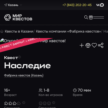
Казань
+7 (843) 202-20-45
ВКонта
Max
КВЕСТ ЗАКРЫТ
Квесты в Казани
Квесты компании «Фабрика квестов»
На
КВЕСТ ЗАКРЫТ
КВЕСТ ЗАКРЫТ
Квест
Наследие
Фабрика квестов (Казань)
16+
1-8
70 мин
Возраст
Кол-во игроков
Время
Сложность
Страшность