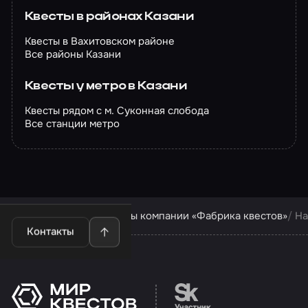
Квесты в районах Казани
Квесты в Вахитовском районе
Все районы Казани
Квесты у метро в Казани
Квесты рядом с м. Суконная слобода
Все станции метро
Квесты в Казани
Квесты компании «Фабрика квестов»
На
Контакты
Перейти на сайт партн