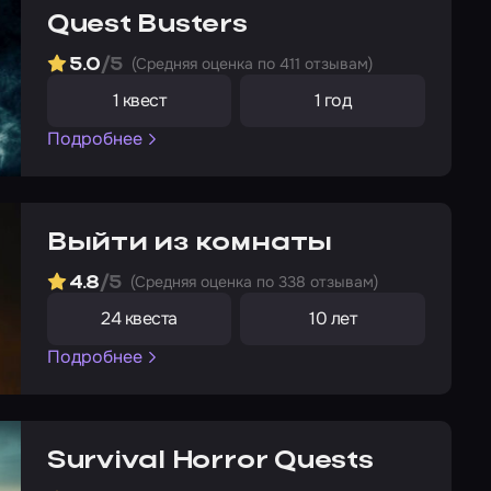
Quest Busters
(Cредняя оценка по 411 отзывам)
5.0
/5
1 квест
1 год
Подробнее
Выйти из комнаты
(Cредняя оценка по 338 отзывам)
4.8
/5
24 квеста
10 лет
Подробнее
Survival Horror Quests