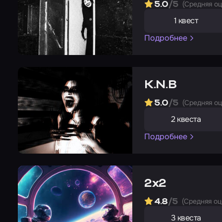
(Cредняя о
5.0
/5
1 квест
Подробнее
K.N.B
(Cредняя о
5.0
/5
2 квеста
Подробнее
2х2
(Cредняя оц
4.8
/5
3 квеста