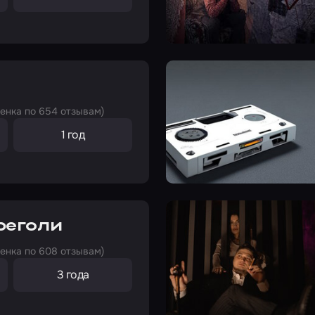
ценка по 654 отзывам)
1 год
реголи
ценка по 608 отзывам)
3 года