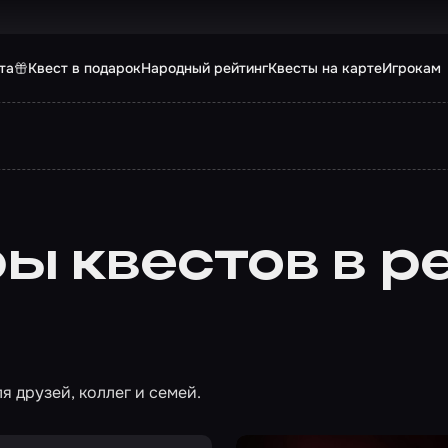
та
Квест в подарок
Народный рейтинг
Квесты на карте
Игрокам
ы квестов в р
я друзей, коллег и семей.