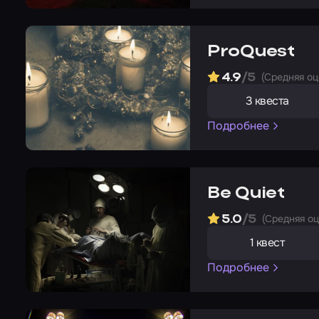
ProQuest
(Cредняя оц
4.9
/5
3 квеста
Подробнее
Be Quiet
(Cредняя о
5.0
/5
1 квест
Подробнее