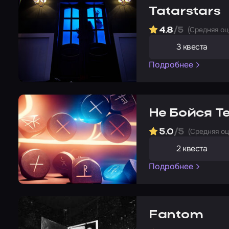
Tatarstars
(Cредняя оц
4.8
/5
3 квеста
Подробнее
Не Бойся 
(Cредняя оц
5.0
/5
2 квеста
Подробнее
Fantom