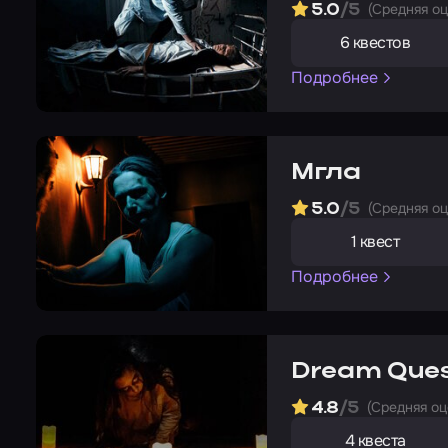
(Cредняя оц
5.0
/5
6 квестов
Подробнее
Мгла
(Cредняя оц
5.0
/5
1 квест
Подробнее
Dream Que
(Cредняя оц
4.8
/5
4 квеста