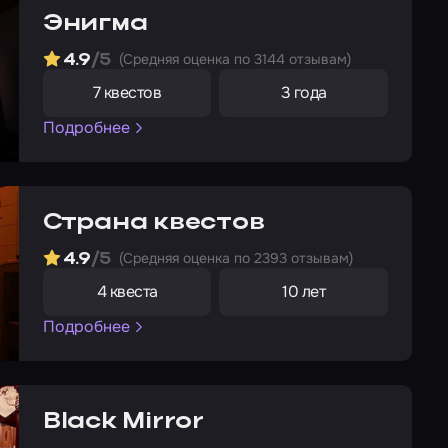
Энигма
(Cредняя оценка по 3144 отзывам)
4.9
/5
7 квестов
3 года
Подробнее
Страна квестов
(Cредняя оценка по 2393 отзывам)
4.9
/5
4 квеста
10 лет
Подробнее
Black Mirror