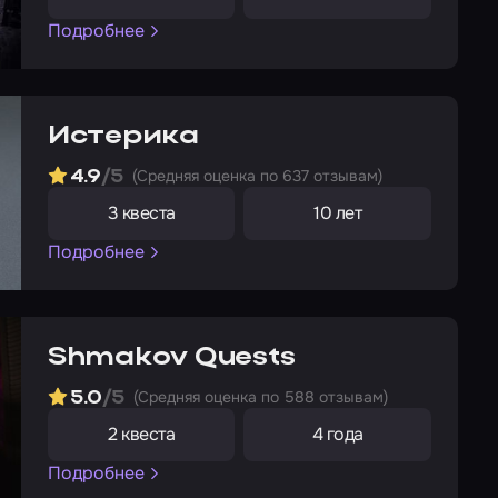
Подробнее
Истерика
(Cредняя оценка по 637 отзывам)
4.9
/5
3 квеста
10 лет
Подробнее
Shmakov Quests
(Cредняя оценка по 588 отзывам)
5.0
/5
2 квеста
4 года
Подробнее