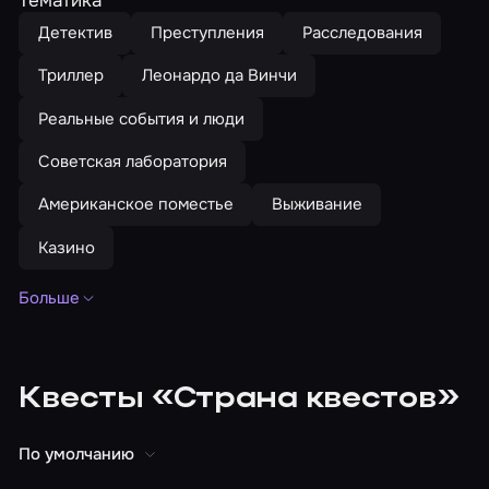
Детектив
Преступления
Расследования
Триллер
Леонардо да Винчи
Реальные события и люди
Советская лаборатория
Американское поместье
Выживание
Казино
Больше
Тематика
Опасные/секретные эксперименты
Параллельные миры
СССР
Наука/Ученые
Квесты «Страна квестов»
С маньяком
Кошмары
По фильмам
По умолчанию
Аудитория