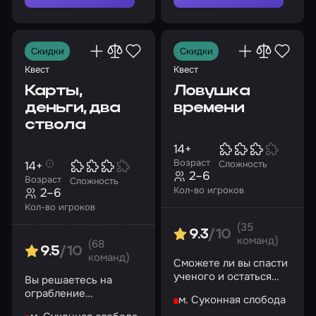
Романтические
Семейные
Технологичные
Топ квестов
Научная фантастика
Лучшие
Скидки
Скидки
Логические квесты
Антуражные
Сложные
Квест
Квест
Карты,
Ловушка
18+
Квесты без актеров
Исторические
деньги, два
времени
ствола
14+
Возраст
14+
Сложность
2–6
Возраст
Сложность
Кол-во игроков
2–6
Кол-во игроков
(35
9.3
/10
команд)
(68
9.5
/10
команд)
Сможете ли вы спасти
ученого и остаться
Вы решаетесь на
честными перед собой
ограбление
м. Суконная слобода
подпольного казино,