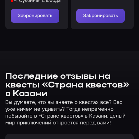
м. Суконная слобода
которое принадлежит
известному гангстеру
Забронировать
Забронировать
Последние отзывы на
квесты «Страна квестов»
в Казани
Вы думаете, что вы знаете о квестах все? Вас
уже ничем не удивить? Тогда непременно
побывайте в «Стране квестов» в Казани, целый
мир приключений откроется перед вами!