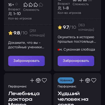
Возраст
16+
Сложность
1–8
Возраст
Сложность
Кол-во игроков
1–10
Кол-во игроков
(163
9.7
/10
команды)
(251
9.8
/10
команда)
Окунитесь в историю
прошлых постояльцев
Докажите, что вы –
гостиницы, закрытой в
достойные ученики
м. Суконная слобода
1965 году
великого Шерлока
Холмса!
Забронировать
Забронировать
Новинка
Перформанс
Перформанс
Лечебница
Худший
доктора
человек на
Морро
свете