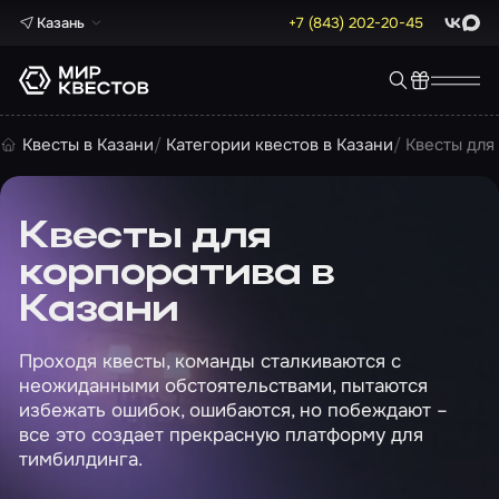
Казань
+7 (843) 202-20-45
ВКонта
Max
Квесты в Казани
Категории квестов в Казани
Квесты для
Квесты для
корпоратива в
Казани
Проходя квесты, команды сталкиваются с
неожиданными обстоятельствами, пытаются
избежать ошибок, ошибаются, но побеждают –
все это создает прекрасную платформу для
тимбилдинга.