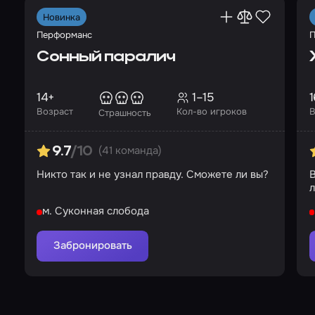
Новинка
Перформанс
П
Сонный паралич
14+
1–15
1
Возраст
Кол-во игроков
В
Страшность
(41 команда)
9.7
/10
Никто так и не узнал правду. Сможете ли вы?
В
л
м. Суконная слобода
Забронировать