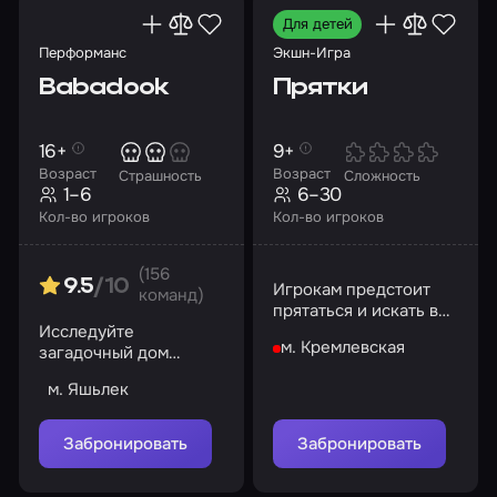
Для детей
Перформанс
Экшн-Игра
Babadook
Прятки
16+
9+
Возраст
Возраст
Страшность
Сложность
1–6
6–30
Кол-во игроков
Кол-во игроков
(156
9.5
/10
Игрокам предстоит
команд)
прятаться и искать в
Исследуйте
полной темноте в
м. Кремлевская
загадочный дом
лабиринте
Эванса и раскройте
м. Яшьлек
его тайны
Забронировать
Забронировать