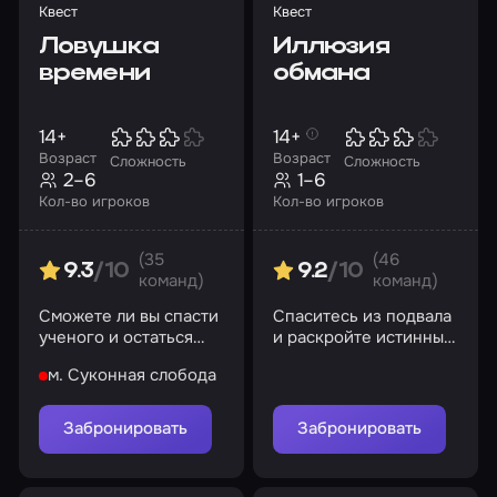
Квест
Квест
Ловушка
Иллюзия
времени
обмана
14+
14+
Возраст
Возраст
Сложность
Сложность
2–6
1–6
Кол-во игроков
Кол-во игроков
(35
(46
9.3
/10
9.2
/10
команд)
команд)
Сможете ли вы спасти
Спаситесь из подвала
ученого и остаться
и раскройте истинные
честными перед собой
мотивы подмены
м. Суконная слобода
Забронировать
Забронировать