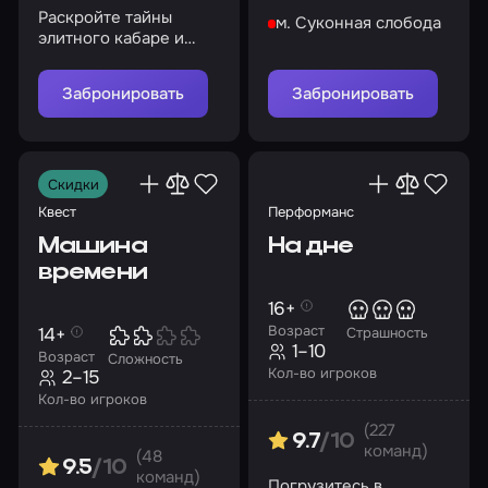
страдания, что
Раскройте тайны
м. Суконная слобода
испытали несчастные
элитного кабаре и
жертвы братьев
найдите убийцу!
Баррелл
Забронировать
Забронировать
Скидки
Квест
Перформанс
Машина
На дне
времени
16+
Возраст
14+
Страшность
1–10
Возраст
Сложность
Кол-во игроков
2–15
Кол-во игроков
(227
9.7
/10
команд)
(48
9.5
/10
команд)
Погрузитесь в