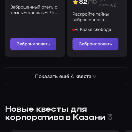
8.2
/10
команд)
Заброшенный отель с
темным прошлым. Что
Раскройте тайны
скрывают его
заброшенного
коридоры?
поместья XVIII века
м. Козья слобода
Забронировать
Забронировать
Показать ещё 4 квеста
Новые квесты для
корпоратива в Казани
3