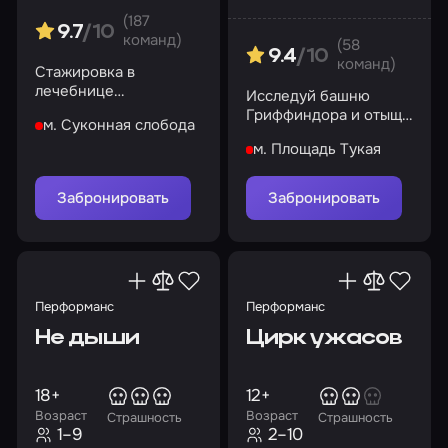
(187
9.7
/10
команд)
(58
9.4
/10
команд)
Стажировка в
лечебнице
Исследуй башню
обернулась ужасом.
Гриффиндора и отыщи
м. Суконная слобода
Выживете ли вы?
древнее оружие
м. Площадь Тукая
Забронировать
Забронировать
Перформанс
Перформанс
Не дыши
Цирк ужасов
18+
12+
Возраст
Возраст
Страшность
Страшность
1–9
2–10