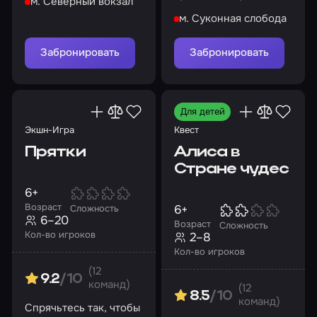
м. Северный вокзал
будет!
Рид таинственно
м. Суконная слобода
исчезла
Забронировать
Забронировать
Для детей
Экшн-Игра
Квест
Прятки
Алиса в
Стране чудес
6+
Возраст
6+
Сложность
6–20
Возраст
Сложность
Кол-во игроков
2–8
Кол-во игроков
(12
9.2
/10
команд)
(12
8.5
/10
команд)
Спрячьтесь так, чтобы