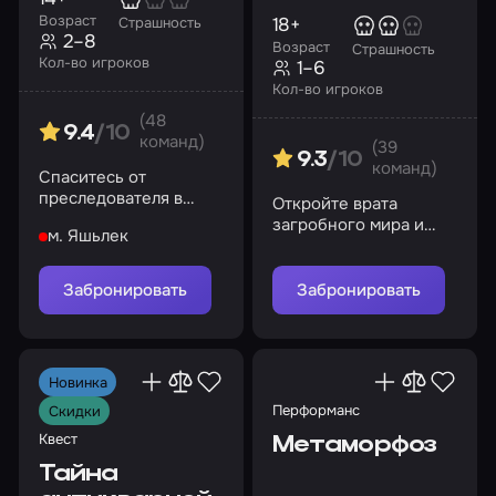
Возраст
18+
Страшность
2–8
Возраст
Страшность
Кол-во игроков
1–6
Кол-во игроков
(48
9.4
/10
команд)
(39
9.3
/10
команд)
Спаситесь от
преследователя в
Откройте врата
доме на берегу озера
загробного мира и
м. Яшьлек
встретьте своих
демонов
Забронировать
Забронировать
Новинка
Перформанс
Скидки
Квест
Метаморфоз
Тайна