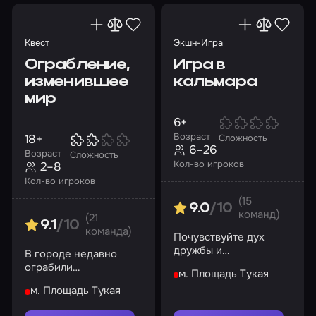
Квест
Экшн-Игра
Ограбление,
Игра в
изменившее
кальмара
мир
6+
Возраст
18+
Сложность
6–26
Возраст
Сложность
Кол-во игроков
2–8
Кол-во игроков
(15
9.0
/10
команд)
(21
9.1
/10
команда)
Почувствуйте дух
дружбы и
В городе недавно
соперничества, и да
ограбили
м. Площадь Тукая
начнется игра!
влиятельного
м. Площадь Тукая
человека. Помогите
найти грабителя...