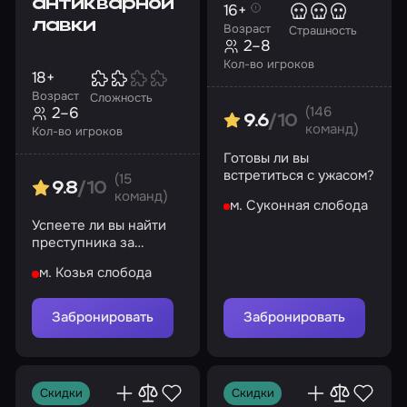
антикварной
16+
лавки
Возраст
Страшность
2–8
Кол-во игроков
18+
Возраст
Сложность
(146
2–6
9.6
/10
команд)
Кол-во игроков
Готовы ли вы
встретиться с ужасом?
(15
9.8
/10
команд)
м. Суконная слобода
Успеете ли вы найти
преступника за
отведенное время?
м. Козья слобода
Забронировать
Забронировать
Скидки
Скидки