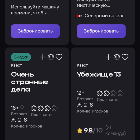
мистическую
Используйте машину
атмосферу ресторана
времени, чтобы
м. Северный вокзал
исследовать прошлое
и будущее
Забронировать
Забронировать
Скидки
Квест
Квест
Очень
Убежище 13
странные
дела
12+
Возраст
Сложность
2–8
16+
Кол-во игроков
Возраст
Сложность
2–8
Кол-во игроков
(31
9.8
/10
команда)