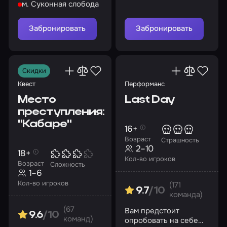
м. Суконная слобода
начинается сейчас
Забронировать
Забронировать
Скидки
Квест
Перформанс
Место
Last Day
преступления:
"Кабаре"
16+
Возраст
Страшность
2–10
18+
Кол-во игроков
Возраст
Сложность
1–6
Кол-во игроков
(171
9.7
/10
команда)
(67
Вам предстоит
9.6
/10
команд)
опробовать на себе