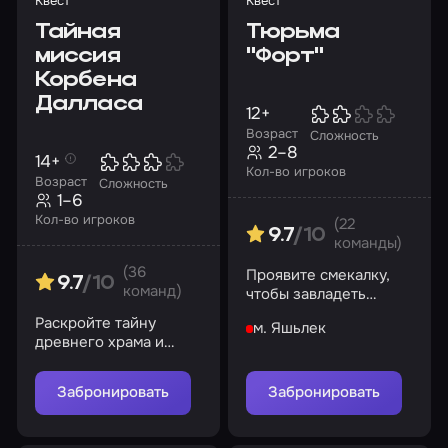
Квест
Квест
Тайная
Тюрьма
миссия
"Форт"
Корбена
Далласа
12+
Возраст
Сложность
2–8
14+
Кол-во игроков
Возраст
Сложность
1–6
Кол-во игроков
(22
9.7
/10
команды)
(36
Проявите смекалку,
9.7
/10
команд)
чтобы завладеть
сокровищем и
Раскройте тайну
м. Яшьлек
выбраться из
древнего храма и
заключения
спасите мир от
великого зла
Забронировать
Забронировать