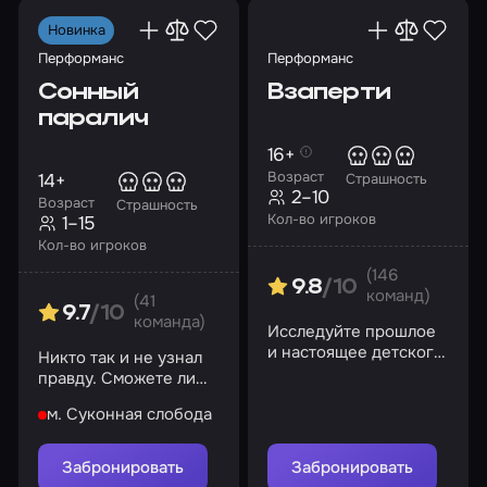
Новинка
Перформанс
Перформанс
Сонный
Взаперти
паралич
16+
Возраст
14+
Страшность
2–10
Возраст
Страшность
Кол-во игроков
1–15
Кол-во игроков
(146
9.8
/10
команд)
(41
9.7
/10
команда)
Исследуйте прошлое
и настоящее детского
Никто так и не узнал
приюта
правду. Сможете ли
вы?
м. Суконная слобода
Забронировать
Забронировать