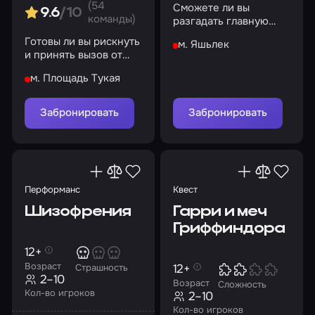
(54
Сможете ли вы
9.6
/10
команды)
разгадать главную
тайну убежища?
Готовы ли вы рискнуть
м. Яшьлек
и принять вызов от
неизведанного?
м. Площадь Тукая
Забронировать
Забронировать
Перформанс
Квест
Шизофрения
Гарри и меч
Гриффиндора
12+
Возраст
12+
Страшность
2–10
Возраст
Сложность
Кол-во игроков
2–10
Кол-во игроков