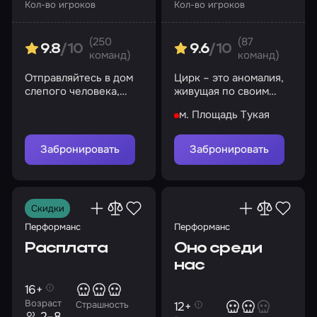
Кол-во игроков
Кол-во игроков
(250
(87
9.8
/10
9.6
/10
команд)
команд)
Отправляйтесь в дом
Цирк – это аномалия,
слепого человека,
живущая по своим
чтобы ограбить его,
законам, а вы –
м. Площадь Тукая
но будьте бдительны
участник сего
представления
Забронировать
Забронировать
Скидки
Перформанс
Перформанс
Расплата
Оно среди
нас
16+
Возраст
12+
Страшность
2–8