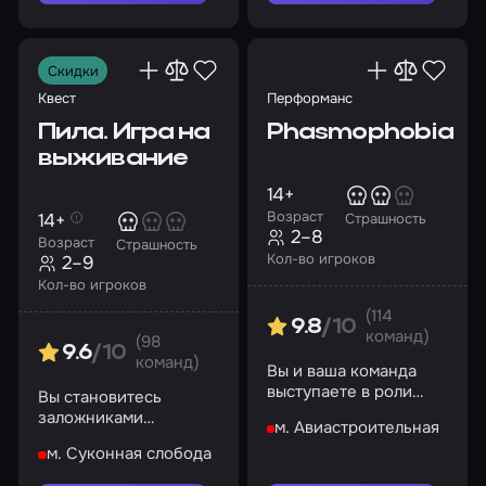
Скидки
Квест
Перформанс
Пила. Игра на
Phasmophobia
выживание
14+
Возраст
14+
Страшность
2–8
Возраст
Страшность
Кол-во игроков
2–9
Кол-во игроков
(114
9.8
/10
команд)
(98
9.6
/10
команд)
Вы и ваша команда
выступаете в роли
Вы становитесь
охотников за
заложниками
м. Авиастроительная
призраками
серийного маньяка.
м. Суконная слобода
Попробуйте спастись
из заточения!