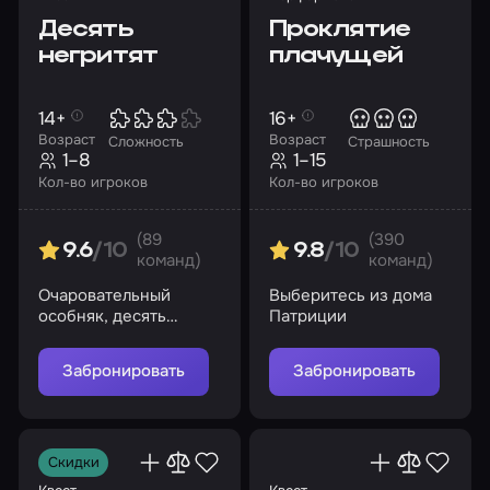
Десять
Проклятие
негритят
плачущей
14+
16+
Возраст
Возраст
Сложность
Страшность
1–8
1–15
Кол-во игроков
Кол-во игроков
(89
(390
9.6
/10
9.8
/10
команд)
команд)
Очаровательный
Выберитесь из дома
особняк, десять
Патриции
загадочных смертей,
один убийца. Сможете
Забронировать
Забронировать
разгадать эту тайну?
Скидки