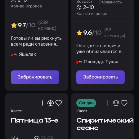
Возраст
Страшность
Кол-во игроков
2–10
Кол-во игроков
(239
9.7
/10
команд)
(82
9.6
/10
команды)
Готовы ли вы рискнуть
всем ради спасения
Оно где-то рядом и
вашей души?
уже облизывается в
м. Яшьлек
предвкушении.
м. Площадь Тукая
Поиграем?
Забронировать
Забронировать
Скидки
Квест
Квест
Пятница 13-е
Спиритический
сеанс
14+