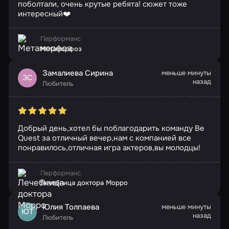
поболтали, очень крутые ребята! сюжет тоже
интересный❤️
Перформанс
Метаморфоз
Замалиева Сирина
меньше минуты
ЗС
назад
Любитель
Добрый день,хотел бы поблагодарить команду Be
Quest за отличный вечер,нам с компанией все
понравилось,отличная игра актеров,вы молодцы!
Перформанс
Лечебница доктора Морро
Юлия Толпаева
меньше минуты
ЮТ
назад
Любитель