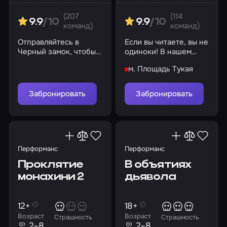
(207
(114
9.9
/10
9.9
/10
команд)
команд)
Отправляйтесь в
Если вы читаете, вы не
Черный замок, чтобы
одиноки! В нашем
разбудить душу
бункере есть еда,
м. Площадь Тукая
древнего героя
вода, кров и
безопасность
Забронировать
Забронировать
Перформанс
Перформанс
Проклятие
В объятиях
монахини 2
дьявола
12+
18+
Возраст
Возраст
Страшность
Страшность
2–8
2–8