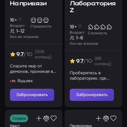
На привязи
Лаборатория
Z
16+
Возраст
18+
Страшность
1–12
Возраст
Сложность
Кол-во игроков
1–6
Кол-во игроков
(306
9.7
/10
команд)
(88
9.7
/10
команд)
Спасите мир от
демонов, проникая в
Проберитесь в
темные уголки
лабораторию, где
м. Яшьлек
больницы
наука переступила
черту морали, и
узнайте ее секреты
Забронировать
Забронировать
Скидки
Квест
Перформанс