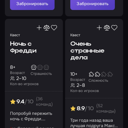
Забронировать
Забронировать
Квест
Квест
Ночь с
Очень
Фредди
странные
дела
8+
Возраст
10+
Страшность
2–10
Возраст
Сложность
Кол-во игроков
2–8
Кол-во игроков
(36
9.4
/10
команд)
(52
8.9
/10
команды)
Попробуй пережить
ночь с Фредди.
Три года назад ваша
Второго шанса не
лучшая подруга Макс