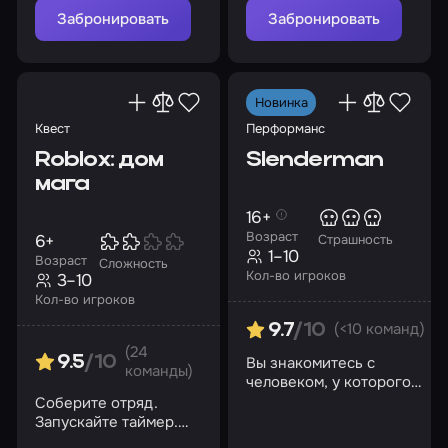
Забронировать
Забронировать
Новинка
Квест
Перформанс
Roblox: дом
Slenderman
мага
16+
Возраст
6+
Страшность
1–10
Возраст
Сложность
Кол-во игроков
3–10
Кол-во игроков
(<10 команд)
9.7
/10
(24
Вы знакомитесь с
9.5
/10
команды)
человеком, у которого
есть доказательства
Соберите отряд.
существования
Запускайте таймер.
Слендермена…
Ваша миссия