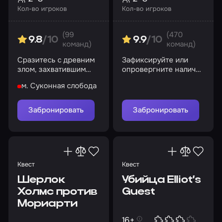
Кол-во игроков
Кол-во игроков
(99
(470
9.8
/10
9.9
/10
команд)
команд)
Сразитесь с древним
Зафиксируйте или
злом, захватившим
опровергните наличие
монастырь
паранормальной
м. Суконная слобода
активности в доме
Забронировать
Забронировать
Квест
Квест
Шерлок
Убийца Elliot’s
Холмс против
Guest
Мориарти
16+