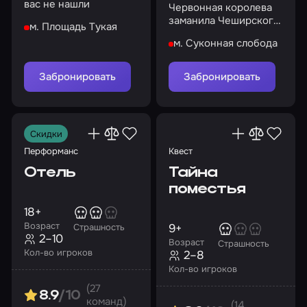
вас не нашли
Червонная королева
заманила Чеширского
м. Площадь Тукая
кота в свои владения
м. Суконная слобода
Забронировать
Забронировать
Скидки
Перформанс
Квест
Отель
Тайна
поместья
18+
Возраст
9+
Страшность
2–10
Возраст
Страшность
Кол-во игроков
2–8
Кол-во игроков
(27
8.9
/10
команд)
(14