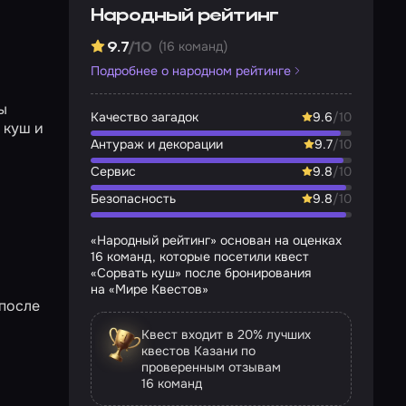
Народный рейтинг
(16 команд)
9.7
/10
Подробнее о народном рейтинге
ы
Качество загадок
9.6
/10
 куш и
Антураж и декорации
9.7
/10
Сервис
9.8
/10
Безопасность
9.8
/10
«Народный рейтинг» основан на оценках
16 команд, которые посетили квест
«Сорвать куш» после бронирования
на «Мире Квестов»
 после
Квест входит в 20% лучших
квестов Казани по
проверенным отзывам
16 команд