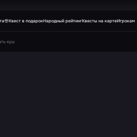
та
Квест в подарок
Народный рейтинг
Квесты на карте
Игрокам
ать куш