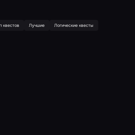
п квестов
Лучшие
Логические квесты