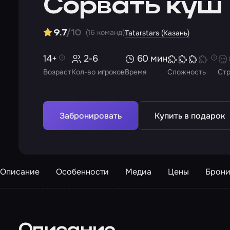
Сорвать куш
(16 команд)
9.7
/10
Tatarstars (Казань)
14+
2-6
60 мин
Возраст
Кол-во игроков
Время
Сложность
Ст
Забронировать
Купить в подарок
Описание
Особенности
Медиа
Цены
Брони