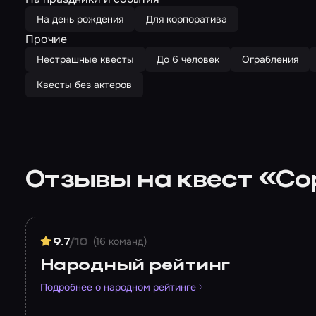
На день рождения
Для корпоратива
Прочие
Нестрашные квесты
До 6 человек
Ограбления
Квесты без актеров
Отзывы на квест «Со
(16 команд)
9.7
/10
Народный рейтинг
Подробнее о народном рейтинге