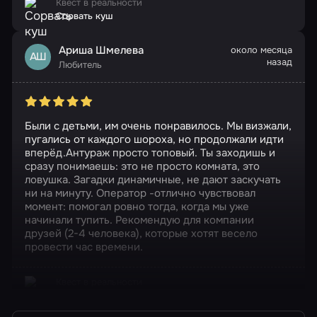
Квест в реальности
Сорвать куш
Ариша Шмелева
около месяца
АШ
назад
Любитель
Были с детьми, им очень понравилось. Мы визжали,
пугались от каждого шороха, но продолжали идти
вперёд.Антураж просто топовый. Ты заходишь и
сразу понимаешь: это не просто комната, это
ловушка. Загадки динамичные, не дают заскучать
ни на минуту. Оператор -отлично чувствовал
момент: помогал ровно тогда, когда мы уже
начинали тупить. Рекомендую для компании
друзей (2-4 человека), которые хотят весело
провести час времени.
Квест в реальности
Гостиничный номер 1408