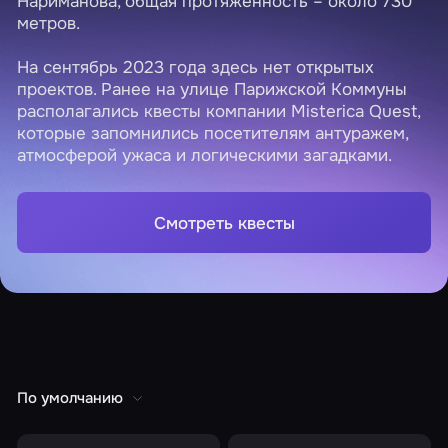
Нариманова, общая протяженность – около 730
метров.
На сентябрь 2023 года здесь нет открытых
проектов. Ранее на улице Парижской Коммуны
располагались квесты компании Misterica Quest,
которые запомнились посетителям антуражем,
атмосферой ужаса и логическими загадками.
Смотреть квесты
По умолчанию