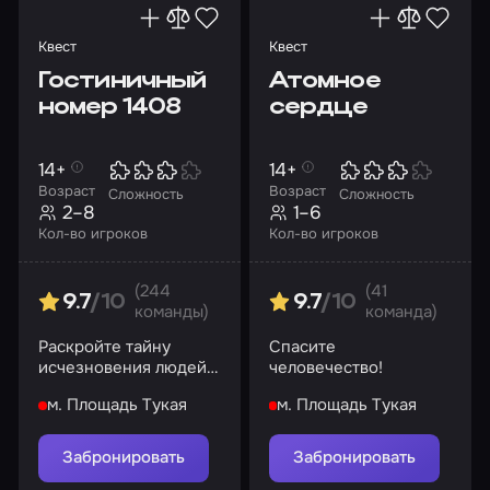
Квест
Квест
Гостиничный
Атомное
номер 1408
сердце
14+
14+
Возраст
Возраст
Сложность
Сложность
2–8
1–6
Кол-во игроков
Кол-во игроков
(244
(41
9.7
/10
9.7
/10
команды)
команда)
Раскройте тайну
Спасите
исчезновения людей
человечество!
за несколько минут
м. Площадь Тукая
м. Площадь Тукая
или станете жильцами
комнаты навсегда
Забронировать
Забронировать