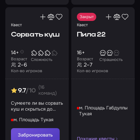
Закрыт
Квест
Квест
Сорвать куш
Пила 22
14+
16+
Возраст
Возраст
Сложность
Страшность
2–6
2–7
Кол-во игроков
Кол-во игроков
(16
9.7
/10
команд)
Сумеете ли вы сорвать
м. Площадь Габдуллы
куш и скрыться до
Тукая
того, как вас
м. Площадь Тукая
поймают?
Забронировать
Похожие квесты