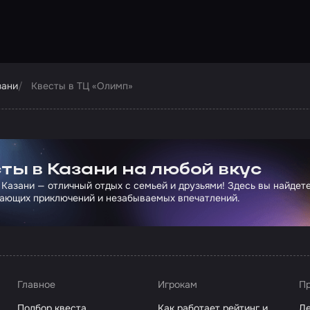
зани
Квесты в ТЦ «Олимп»
ртнера Сколково
ты в Казани на любой вкус
 Казани — отличный отдых с семьей и друзьями! Здесь вы найдет
ающих приключений и незабываемых впечатлений.
Главное
Игрокам
Пр
Подбор квеста
Как работает рейтинг и
Де