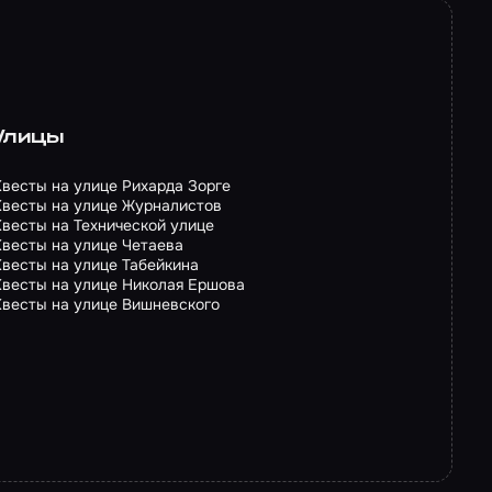
Улицы
Квесты на улице Рихарда Зорге
Квесты на улице Журналистов
Квесты на Технической улице
Квесты на улице Четаева
Квесты на улице Табейкина
Квесты на улице Николая Ершова
Квесты на улице Вишневского