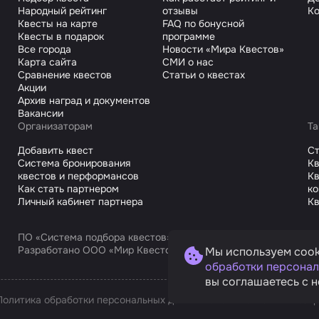
Народный рейтинг
отзывы
Ко
Квесты на карте
FAQ по бонусной
Квесты в подарок
программе
Все города
Новости «Мира Квестов»
Карта сайта
СМИ о нас
Сравнение квестов
Статьи о квестах
Акции
Архив наград и документов
Вакансии
Организаторам
Та
Добавить квест
С
Система бронирования
Кв
квестов и перформансов
Кв
Как стать партнером
к
Личный кабинет партнера
Кв
ПО «Система подбора квестов»
Разработано ООО «Мир Квестов С», ИНН 9725168751
Мы используем cook
обработки персонал
вы соглашаетесь с н
Политика обработки персональных данных
Условия оплаты и возв