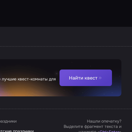
Найти квест
е лучшие квест-комнаты для
аздники
Нашли опечатку?
Выделите фрагмент текста и
тские праздники
нажмите «
»