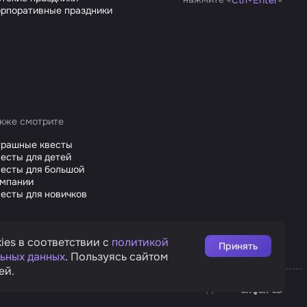
Ctrl
+
Enter
рпоративные праздники
кже смотрите
трашные квесты
есты для детей
есты для большой
омпании
есты для новичков
ies в соответствии с
политикой
Принять
ьных данных
. Пользуясь сайтом
ей.
Affarts
рата
Дизайн