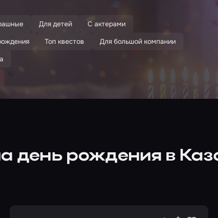
рашные
Для детей
С актерами
рождения
Топ квестов
Для большой компании
а
а день рождения в Ка