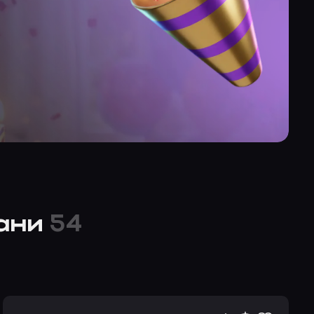
зани
54