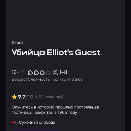
Квест
Убийца Elliot’s Guest
16+
1–8
Возраст
Сложность
Кол-во игроков
(162 команды)
9.7
/10
Окунитесь в историю прошлых постояльцев
гостиницы, закрытой в 1965 году
м. Суконная слобода