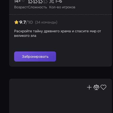
14+
1–6
Возраст
Сложность
Кол-во игроков
(34 команды)
9.7
/10
Раскройте тайну древнего храма и спасите мир от
великого зла
Забронировать