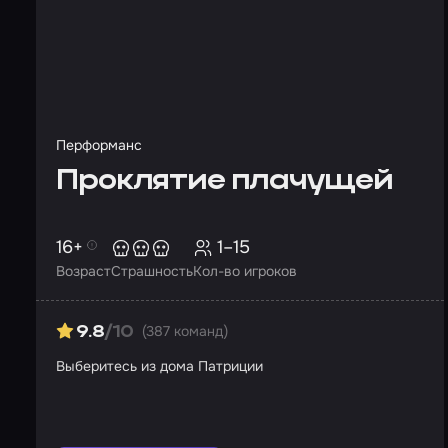
Перформанс
Проклятие плачущей
16+
1–15
Возраст
Страшность
Кол-во игроков
(387 команд)
9.8
/10
Выберитесь из дома Патриции