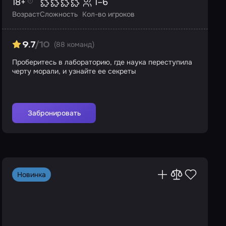
18+
1–6
Возраст
Сложность
Кол-во игроков
(88 команд)
9.7
/10
Проберитесь в лабораторию, где наука переступила
черту морали, и узнайте ее секреты
Забронировать
Новинка