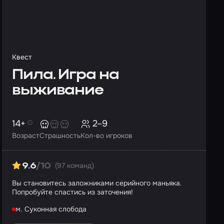
Квест
Пила. Игра на
выживание
14+
2–9
Возраст
Страшность
Кол-во игроков
(97 команд)
9.6
/10
Вы становитесь заложниками серийного маньяка.
Попробуйте спастись из заточения!
м. Суконная слобода