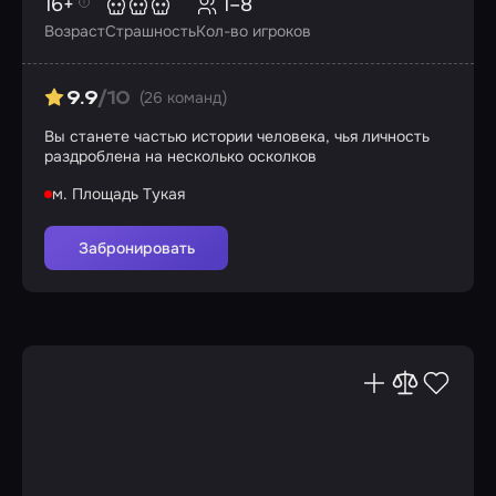
16+
1–8
Возраст
Страшность
Кол-во игроков
(26 команд)
9.9
/10
Вы станете частью истории человека, чья личность
раздроблена на несколько осколков
м. Площадь Тукая
Забронировать