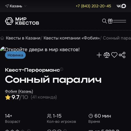
Казань
+7 (843) 202-20-45
ВКонта
Max
Квесты в Казани
Квесты компании «Фобия»
Сонный пара
Новинка
Квест-Перформанс
Сонный паралич
Фобия (Казань)
(41 команда)
9.7
/10
14+
1-15
60 мин
Возраст
Кол-во игроков
Время