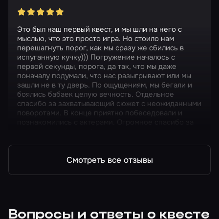
Это был наш первый квест, и мы шли на него с
мыслью, что это просто игра. Но стоило нам
перешагнуть порог, как мы сразу же сбились в
испуганную кучку))) Погружение началось с
первой секунды, порога, да так, что мы даже
поначалу подумали, что нас разыгрывают или мы
зашли не в ту дверь. По ощущениям, мы бегали и
боялись бабаек целую вечность. Отдельное
спасибо за захватывающий сюжет с неожиданными
поворотами. В конце приятно побеседовали и
познакомились с актерами. Огромное спасибо за
этот классный вечер!
Смотреть все отзывы
Вопросы и ответы о квесте