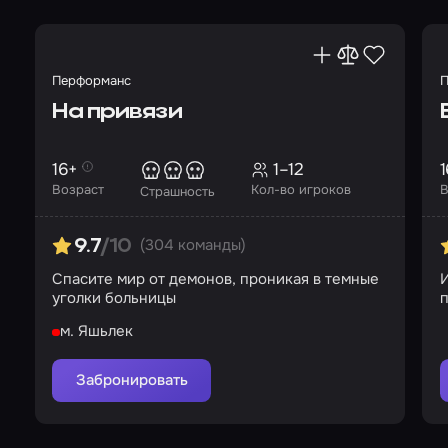
Перформанс
П
На привязи
16+
1–12
1
Возраст
Кол-во игроков
В
Страшность
(304 команды)
9.7
/10
Спасите мир от демонов, проникая в темные
уголки больницы
м. Яшьлек
Забронировать