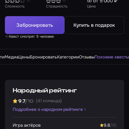
от 5 000 ₽
Сложность
Страшность
Цена
Забронировать
Купить в подарок
Квест смотрят 5 человек
ти
Медиа
Цены
Бронировать
Категории
Отзывы
Похожие квест
Народный рейтинг
(41 команда)
9.7
/10
Подробнее о народном рейтинге
Игра актёров
9.8
/10