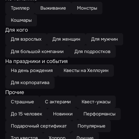
Триллер
Выживание
Монстры
Кошмары
Для кого
Для взрослых
Для женщин
Для мужчин
Для большой компании
Для подростков
На праздники и события
На день рождения
Квесты на Хеллоуин
Для корпоратива
Прочие
Страшные
С актерами
Квест-ужасы
До 15 человек
Новинки
Перформансы
Подарочный сертификат
Популярные
Топ квестов
Хоррор
Лучшие