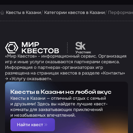
Квесты в Казани
Категории квестов в Казани
Перформан
Перейти на сайт партн
«Мир Квестов» - информационный сервис. Организация
игр и иные услуги оказываются партнерами сервиса.
Информация о партнерах-организаторах игр
размещена на страницах квестов в разделе «Контакты»
→ «Услугу оказывает».
Квесты в Казани на любой вкус
Квесты в Казани — отличный отдых с семьей
и друзьями! Здесь вы найдете лучшие квест-
комнаты для захватывающих приключений
и незабываемых впечатлений.
Найти квест