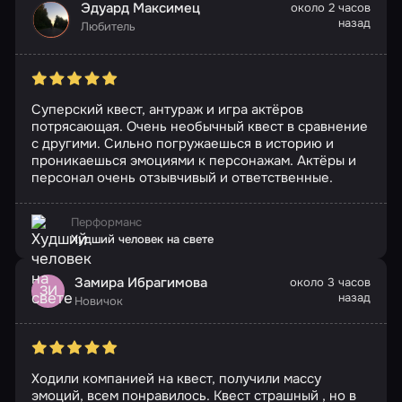
Эдуард Максимец
около 2 часов
назад
Любитель
Суперский квест, антураж и игра актёров
потрясающая. Очень необычный квест в сравнение
с другими. Сильно погружаешься в историю и
проникаешься эмоциями к персонажам. Актёры и
персонал очень отзывчивый и ответственные.
Перформанс
Худший человек на свете
Замира Ибрагимова
около 3 часов
ЗИ
назад
Новичок
Ходили компанией на квест, получили массу
эмоций, всем понравилось. Квест страшный , но в