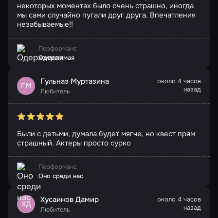
некоторых моментах было очень страшно, иногда
мы сами случайно пугали друг друга. Впечатления
незабываемые!!
Перформанс
Одержимая
Гульназ Муртазина
около 4 часов
ГМ
назад
Любитель
Были с детьми, думала будет мягче, но квест прям
страшный. Актеры просто сурко
Перформанс
Оно среди нас
Хусаинов Дамир
около 4 часов
ХД
назад
Любитель