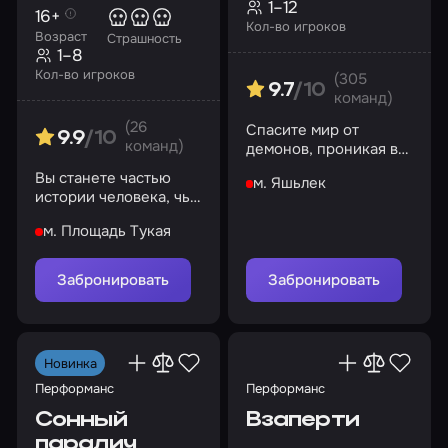
1–12
16+
Кол-во игроков
Возраст
Страшность
1–8
Кол-во игроков
(305
9.7
/10
команд)
(26
Спасите мир от
9.9
/10
команд)
демонов, проникая в
темные уголки
Вы станете частью
м. Яшьлек
больницы
истории человека, чья
личность раздроблена
м. Площадь Тукая
на несколько
осколков
Забронировать
Забронировать
Новинка
Перформанс
Перформанс
Сонный
Взаперти
паралич