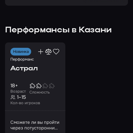
Перформансы в Казани
Новинка
Перформанс
Астрал
18+
Возраст
Сложность
1–15
Кол-во игроков
Сможете ли вы пройти
через потусторонний