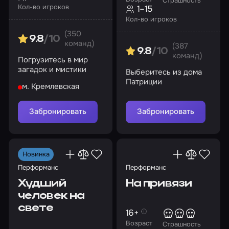
Страшность
Кол-во игроков
1–15
Кол-во игроков
(350
9.8
/10
команд)
(387
9.8
/10
команд)
Погрузитесь в мир
загадок и мистики
Выберитесь из дома
Патриции
м. Кремлевская
Забронировать
Забронировать
Новинка
Перформанс
Перформанс
Худший
На привязи
человек на
свете
16+
Возраст
Страшность