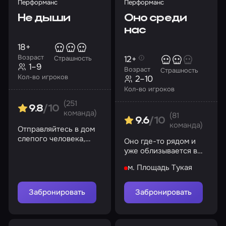
Перформанс
Перформанс
Не дыши
Оно среди
нас
18+
Возраст
12+
Страшность
1–9
Возраст
Страшность
Кол-во игроков
2–10
Кол-во игроков
(251
9.8
/10
команда)
(81
9.6
/10
команда)
Отправляйтесь в дом
слепого человека,
Оно где-то рядом и
чтобы ограбить его,
уже облизывается в
но будьте бдительны
предвкушении.
м. Площадь Тукая
Поиграем?
Забронировать
Забронировать