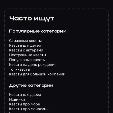
Часто ищут
Популярные категории
Страшные квесты
Квесты для детей
Квесты с актерами
Нестрашные квесты
Популярные квесты
Квесты на день рождения
Топ-квесты
Квесты для большой компании
Другие категории
Квесты для двоих
Новинки
Квесты про море
Квесты про монахинь