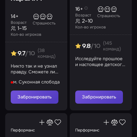
16+
Возраст
14+
Страшность
2–10
Возраст
Страшность
Кол-во игроков
1–15
Кол-во игроков
(145
9.8
/10
команд)
(38
9.7
/10
команд)
Исследуйте прошлое
и настоящее детского
Никто так и не узнал
приюта
правду. Сможете ли
вы?
м. Суконная слобода
Забронировать
Забронировать
Перформанс
Перформанс