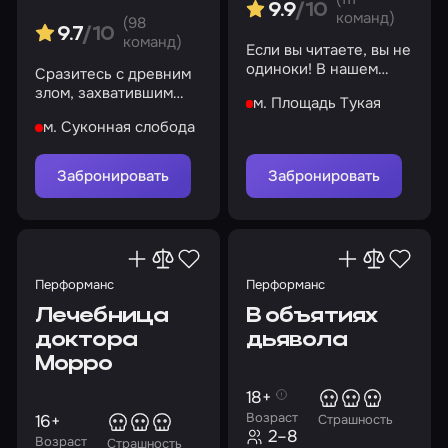
9.9
/10
команд)
(98
9.7
/10
команд)
Если вы читаете, вы не
одиноки! В нашем
Сразитесь с древним
бункере есть еда,
злом, захватившим
м. Площадь Тукая
вода, кров и
монастырь
безопасность
м. Суконная слобода
Забронировать
Забронировать
Перформанс
Перформанс
Лечебница
В объятиях
доктора
дьявола
Морро
18+
Возраст
16+
Страшность
2–8
Возраст
Страшность