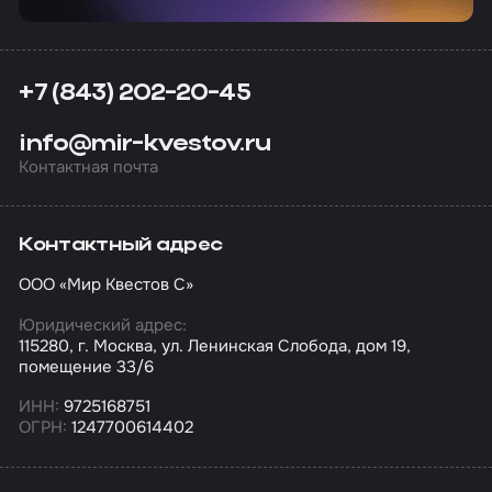
+7 (843) 202-20-45
info@mir-kvestov.ru
Контактная почта
Контактный адрес
ООО «Мир Квестов С»
Юридический адрес:
115280, г. Москва, ул. Ленинская Слобода, дом 19,
помещение 33/6
ИНН:
9725168751
ОГРН:
1247700614402