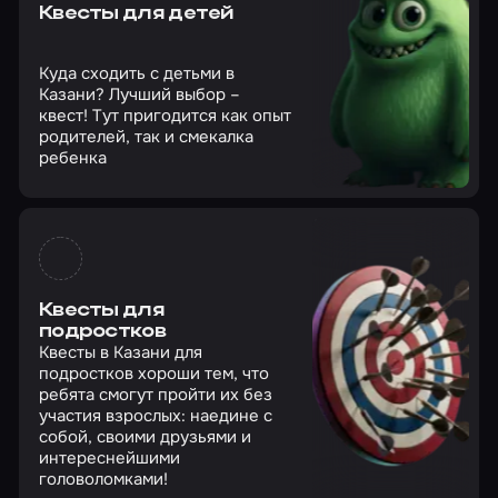
Квесты для детей
Куда сходить с детьми в
Казани? Лучший выбор –
квест! Тут пригодится как опыт
родителей, так и смекалка
ребенка
Квесты для
подростков
Квесты в Казани для
подростков хороши тем, что
ребята смогут пройти их без
участия взрослых: наедине с
собой, своими друзьями и
интереснейшими
головоломками!