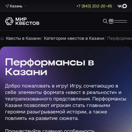
Казань
+7 (843) 202-20-45
ВКонта
Max
Квесты в Казани
Категории квестов в Казани
Перформан
Перформансы в
Казани
Добро пожаловать в игру! Игру, сочетающую в
себе элементы формата «квест в реальности» и
театрализованного представления. Перформансы
Казани позволяют игрокам стать главными
героями разыгрываемой истории, а также
повлиять на развитие сюжета.
Прочувствуйте главную особенность