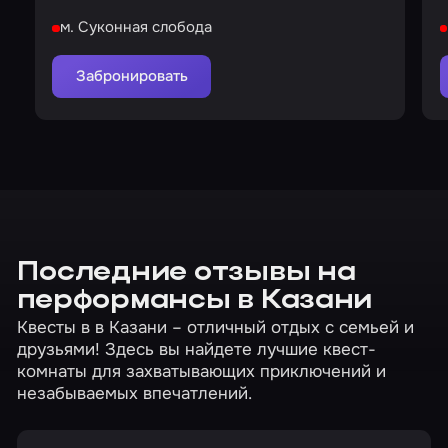
м. Суконная слобода
Забронировать
Последние отзывы на
перформансы в Казани
Квесты в в Казани – отличный отдых с семьей и
друзьями! Здесь вы найдете лучшие квест-
комнаты для захватывающих приключений и
незабываемых впечатлений.