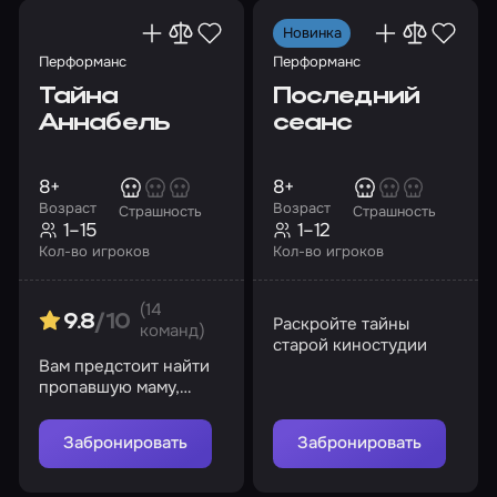
Новинка
Перформанс
Перформанс
Тайна
Последний
Аннабель
сеанс
8+
8+
Возраст
Возраст
Страшность
Страшность
1–15
1–12
Кол-во игроков
Кол-во игроков
(14
9.8
/10
Раскройте тайны
команд)
старой киностудии
Вам предстоит найти
пропавшую маму,
раскрыть тайну
странной женщины и
Забронировать
Забронировать
помочь Аннабель