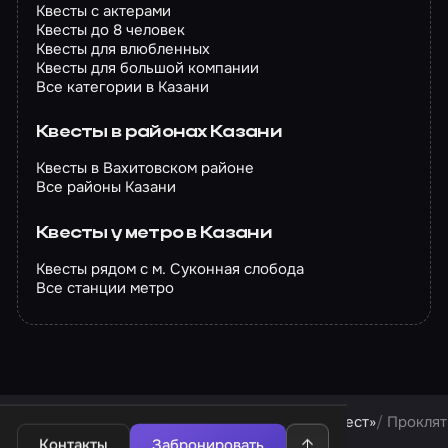
Квесты с актерами
Квесты до 8 человек
Квесты для влюбленных
Квесты для большой компании
Все категории в Казани
Квесты в районах Казани
Квесты в Вахитовском районе
Все районы Казани
Квесты у метро в Казани
Квесты рядом с м. Суконная слобода
Все станции метро
Квесты в Казани
Квесты компании «Чё за квест»
Проклят
Контакты
Забронировать