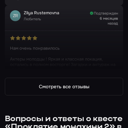
Zilya Rustemovna
Подтвержден
ZR
6 месяцев
Любитель
назад
Нам очень понравилось
Актеры молодцы ! Яркая и классная локация,
остались в полном восторге! Загадки и антураж на
10/10. Всем советуем и обязательно еще придем.
Смотреть все отзывы
Вопросы и ответы о квесте
«Проклятие монахини 2» в