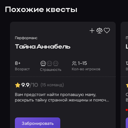
Похожие квесты
Перформанс
П
Тайна Аннабель
8+
1–15
1
Возраст
Кол-во игроков
В
Страшность
(15 команд)
9.9
/10
Вам предстоит найти пропавшую маму,
С
раскрыть тайну странной женщины и помочь
Аннабель
Забронировать