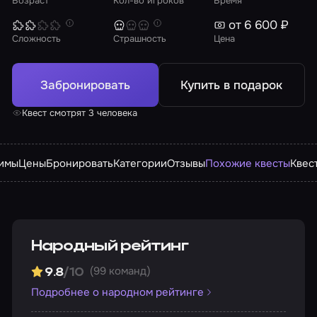
Возраст
Кол-во игроков
Время
от 6 600 ₽
Сложность
Страшность
Цена
Забронировать
Купить в подарок
Квест смотрят 3 человека
имы
Цены
Бронировать
Категории
Отзывы
Похожие квесты
Квес
Народный рейтинг
(99 команд)
9.8
/10
Подробнее о народном рейтинге