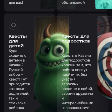
для вас!
обстановкой
Квесты
Квесты для
для
подростков
детей
Куда
сходить с
Квесты в Казани
детьми в
для подростков
Казани?
хороши тем, что
Лучший
ребята смогут
выбор –
пройти их без
квест! Тут
участия
пригодится
взрослых:
как опыт
наедине с собой,
родителей,
своими друзьями
так и
и
смекалка
интереснейшими
ребенка
головоломками!