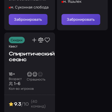
м. Яшьлек
больницы
монастырь
м. Суконная слобода
Забронировать
Забронировать
Скидки
Квест
Спиритический
сеанс
18+
Возраст
Страшность
1–6
Кол-во игроков
(40
9.3
/10
команд)