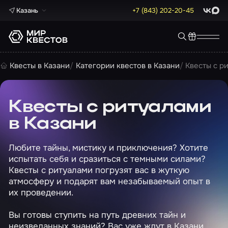
Казань
+7 (843) 202-20-45
ВКонта
Max
Квесты в Казани
Категории квестов в Казани
Квесты с р
Квесты с ритуалами
в Казани
Любите тайны, мистику и приключения? Хотите
испытать себя и сразиться с темными силами?
Квесты с ритуалами погрузят вас в жуткую
атмосферу и подарят вам незабываемый опыт в
их проведении.
Вы готовы ступить на путь древних тайн и
неизведанных знаний? Вас уже ждут в Казани,