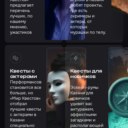
предлагает
любят проекты,
перечень
где есть
лучших, по
скримеры и
нашему
актеры, от
мнению,
которых
ужастиков
мурашки по телу.
Квесты с
Квесты для
актерами
новичков
Перформансов
становится все
Эскейп-румы
больше, но
Казани для
«Мир Квестов»
новичков
отобрал
удивят вас
лучшие квесты
антуражем,
с актерами в
эффектными
Казани
загадками и
специально
располагающей