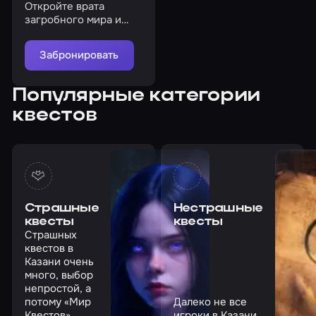
Откройте врата
загробного мира и
встретьте своих
демонов
Забронировать
Популярные категории
квестов
Страшные
Нестрашные
квесты
квесты
Страшных
квестов в
Казани очень
много, выбор
непростой, а
потому «Мир
Далеко не все
Квестов»
игроки в Казани