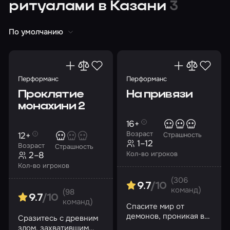
ритуалами в Казани
3
По умолчанию
Перформанс
Перформанс
Проклятие
На привязи
монахини 2
16+
Возраст
12+
Страшность
1–12
Возраст
Страшность
Кол-во игроков
2–8
Кол-во игроков
(306
9.7
/10
команд)
(98
9.7
/10
команд)
Спасите мир от
демонов, проникая в
Сразитесь с древним
темные уголки
злом, захватившим