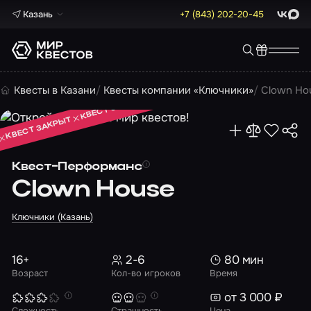
Казань
+7 (843) 202-20-45
ВКонта
Max
КВЕСТ ЗАКРЫТ
Квесты в Казани
Квесты компании «Ключники»
Clown Ho
КВЕСТ ЗАКРЫТ
КВЕСТ ЗАКРЫТ
Квест-Перформанс
Clown House
Ключники (Казань)
16+
2-6
80 мин
Возраст
Кол-во игроков
Время
от 3 000 ₽
Сложность
Страшность
Цена