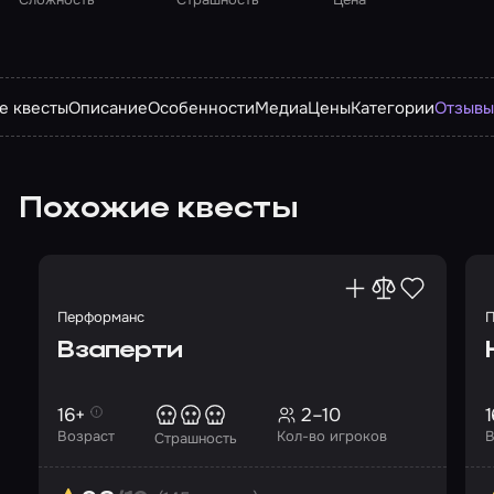
е квесты
Описание
Особенности
Медиа
Цены
Категории
Отзыв
Похожие квесты
Перформанс
П
Взаперти
16+
2–10
1
Возраст
Кол-во игроков
В
Страшность