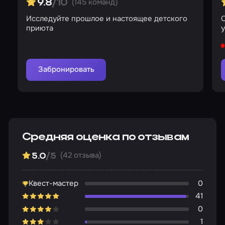
(145 команд)
9.8
/10
Исследуйте прошлое и настоящее детского
С
приюта
Забронировать
Средняя оценка по отзывам
(42 отзыва)
5.0
/5
Квест-мастер
0
41
0
1