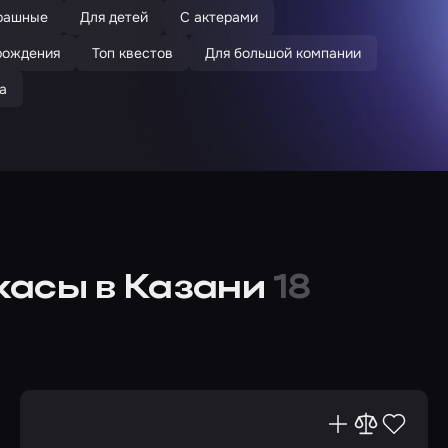
рашные
Для детей
С актерами
рождения
Топ квестов
Для большой компании
а
жасы в Казани
18