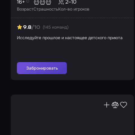
16+
2–10
Возраст
Страшность
Кол-во игроков
(145 команд)
9.8
/10
Исследуйте прошлое и настоящее детского приюта
Забронировать