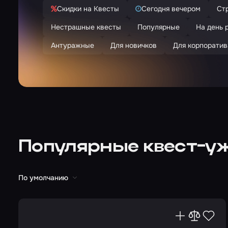
Скидки на Квесты
Сегодня вечером
Ст
Нестрашные квесты
Популярные
На день 
Антуражные
Для новичков
Для корпоратив
Популярные квест-у
По умолчанию