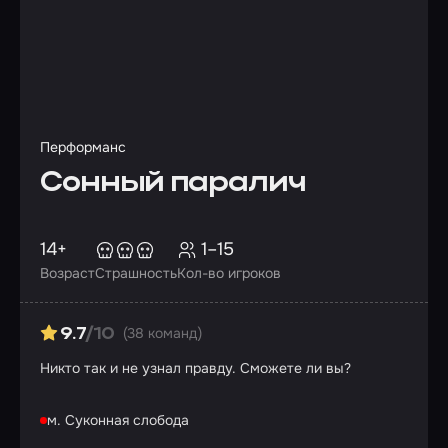
Перформанс
Сонный паралич
14+
1–15
Возраст
Страшность
Кол-во игроков
(38 команд)
9.7
/10
Никто так и не узнал правду. Сможете ли вы?
м. Суконная слобода