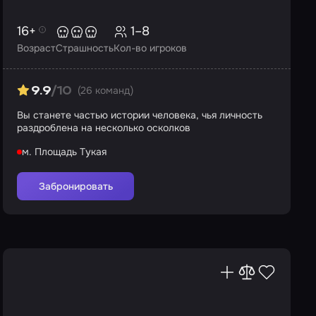
16+
1–8
Возраст
Страшность
Кол-во игроков
(26 команд)
9.9
/10
Вы станете частью истории человека, чья личность
раздроблена на несколько осколков
м. Площадь Тукая
Забронировать