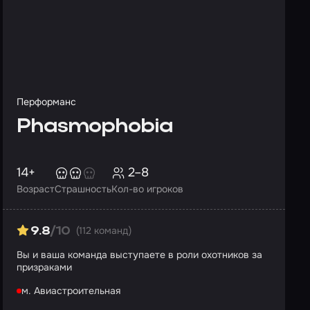
Перформанс
Phasmophobia
14+
2–8
Возраст
Страшность
Кол-во игроков
(112 команд)
9.8
/10
Вы и ваша команда выступаете в роли охотников за
призраками
м. Авиастроительная