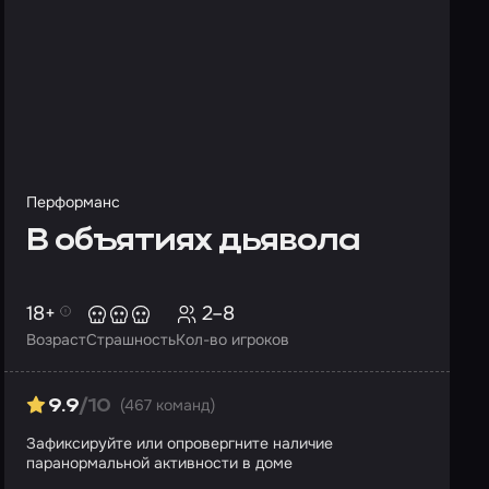
Перформанс
В объятиях дьявола
18+
2–8
Возраст
Страшность
Кол-во игроков
(467 команд)
9.9
/10
Зафиксируйте или опровергните наличие
паранормальной активности в доме