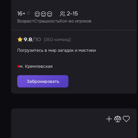
16+
2–15
Возраст
Страшность
Кол-во игроков
(350 команд)
9.8
/10
Погрузитесь в мир загадок и мистики
м. Кремлевская
Забронировать