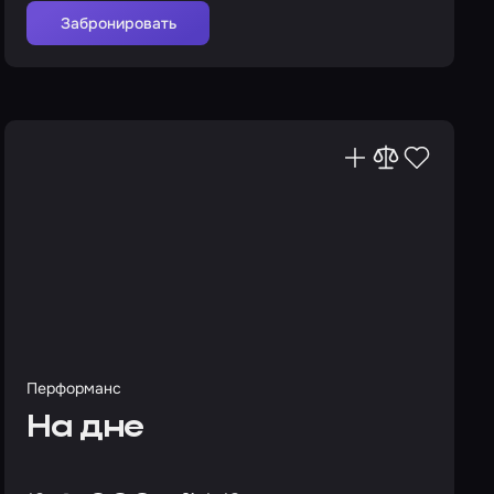
Забронировать
Перформанс
На дне