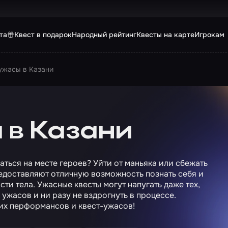
та
Квест в подарок
Народный рейтинг
Квесты на карте
Игрокам
ужасы в Казани
 в Казани
аться на месте героев? Уйти от маньяка или сбежать
редоставляют отличную возможность познать себя и
сти тела. Ужасные квесты могут напугать даже тех,
ужасов и ни разу не вздрогнуть в процессе.
их перформансов и квест-ужасов!