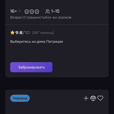
16+
1–15
Возраст
Страшность
Кол-во игроков
(387 команд)
9.8
/10
Выберитесь из дома Патриции
Забронировать
Новинка