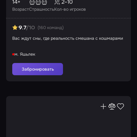
14+
2–10
Возраст
Страшность
Кол-во игроков
(160 команд)
9.7
/10
Вас ждут сны, где реальность смешана с кошмарами
м. Яшьлек
Забронировать