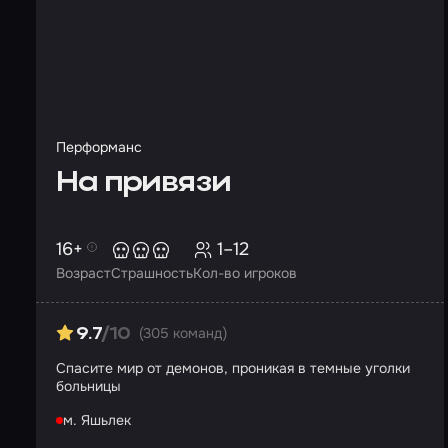
Перформанс
На привязи
16+
1–12
Возраст
Страшность
Кол-во игроков
(305 команд)
9.7
/10
Спасите мир от демонов, проникая в темные уголки
больницы
м. Яшьлек