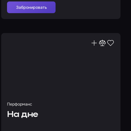
Забронировать
Перформанс
На дне