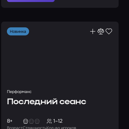
Новинка
Перформанс
Последний сеанс
8+
1–12
Возраст
Страшность
Кол-во игроков