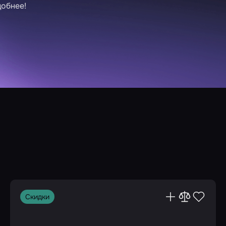
добнее!
Скидки