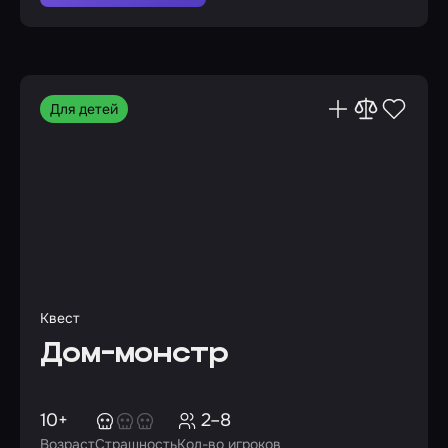
Для детей
Квест
Дом-монстр
10+
2–8
Возраст
Страшность
Кол-во игроков