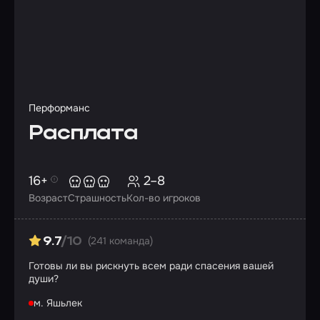
Перформанс
Расплата
16+
2–8
Возраст
Страшность
Кол-во игроков
(241 команда)
9.7
/10
Готовы ли вы рискнуть всем ради спасения вашей
души?
м. Яшьлек