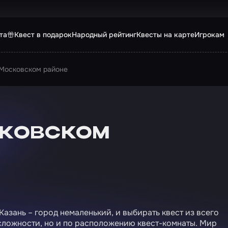
та
Квест в подарок
Народный рейтинг
Квесты на карте
Игрокам
 Московском районе
сковском
азань – город немаленький, и выбирать квест из всего
 сложности, но и по расположению квест-комнаты. Мир