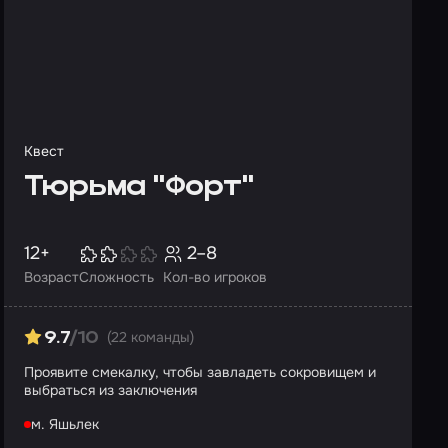
Квест
Тюрьма "Форт"
12+
2–8
Возраст
Сложность
Кол-во игроков
(22 команды)
9.7
/10
Проявите смекалку, чтобы завладеть сокровищем и
выбраться из заключения
м. Яшьлек