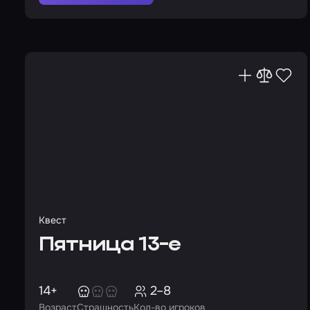
Квест
Пятница 13-е
14+
2–8
Возраст
Страшность
Кол-во игроков