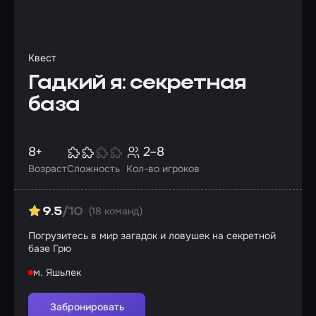
Квест
Гадкий я: секретная
база
8+
2–8
Возраст
Сложность
Кол-во игроков
(18 команд)
9.5
/10
Погрузитесь в мир загадок и ловушек на секретной
базе Грю
м. Яшьлек
Забронировать