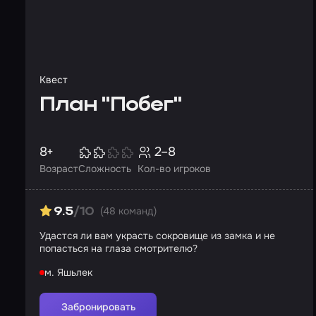
Квест
План "Побег"
8+
2–8
Возраст
Сложность
Кол-во игроков
(48 команд)
9.5
/10
Удастся ли вам украсть сокровище из замка и не
попасться на глаза смотрителю?
м. Яшьлек
Забронировать