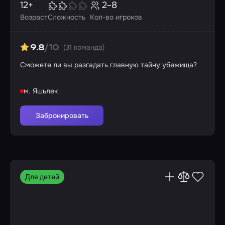
12+
2–8
Возраст
Сложность
Кол-во игроков
(31 команда)
9.8
/10
Сможете ли вы разгадать главную тайну убежища?
м. Яшьлек
Забронировать
Для детей