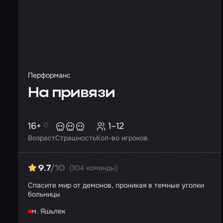
Перформанс
На привязи
16+
1–12
Возраст
Страшность
Кол-во игроков
(304 команды)
9.7
/10
Спасите мир от демонов, проникая в темные уголки
больницы
м. Яшьлек