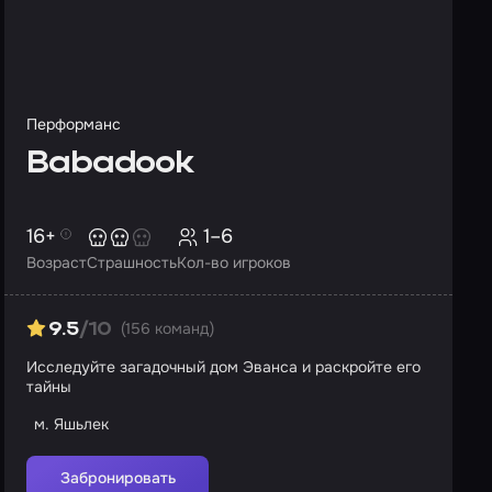
Перформанс
Babadook
16+
1–6
Возраст
Страшность
Кол-во игроков
(156 команд)
9.5
/10
Исследуйте загадочный дом Эванса и раскройте его
тайны
м. Яшьлек
Забронировать