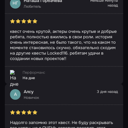
Наташа Горбачева
меньше минуты
НГ
назад
Любитель
квест очень крутой, актеры очень крутые и добрые
ребята, полностью вжились в свои роли. история
очень интересная, не было такого, что на каком то
моменте становилось скучно. обязательно сходим
на другие квесты Locked116. ребятам удачи в
создании новых проектов!!
Перформанс
На дне
Алсу
3 дня назад
А
Новичок
Надолго запомню этот квест. Не буду раскрывать
все карты, но я ОЧЕНЬ советую посетить этот