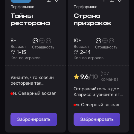
Перформанс
Перформанс
Тайны
Страна
ресторана
призраков
8+
10+
Возраст
Возраст
Страшность
Страшность
1–15
2–14
Кол-во игроков
Кол-во игроков
(107
9.6
/10
Узнайте, что хозяин
команд)
ресторана так
старательно скрывал
Отправляйтесь в дом
м. Северный вокзал
все эти годы
Кларисс и узнайте его
мрачные тайны
м. Северный вокзал
Забронировать
Забронировать