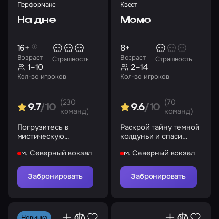
Перформанс
Квест
На дне
Момо
16+
8+
Возраст
Возраст
Страшность
Страшность
1–10
2–14
Кол-во игроков
Кол-во игроков
(230
(70
9.7
/10
9.6
/10
команд)
команд)
Погрузитесь в
Раскрой тайну темной
мистическую
колдуньи и спаси
атмосферу ресторана
потерянных детей
м. Северный вокзал
м. Северный вокзал
Забронировать
Забронировать
Новинка