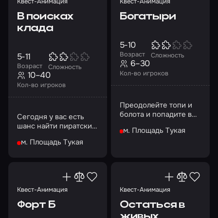
Квест-Анимация
Квест-Анимация
В поисках
Богатыри
клада
5-10
Возраст
5-11
Сложность
6–30
Возраст
Сложность
Кол-во игроков
10–40
Кол-во игроков
Преодолейте топи и
болота и попадите в
Сегодня у вас есть
Кощеево царство с
шанс найти пиратский
м. Площадь Тукая
помощью заклинания
клад
м. Площадь Тукая
Квест-Анимация
Квест-Анимация
Форт Б
Остаться в
живых