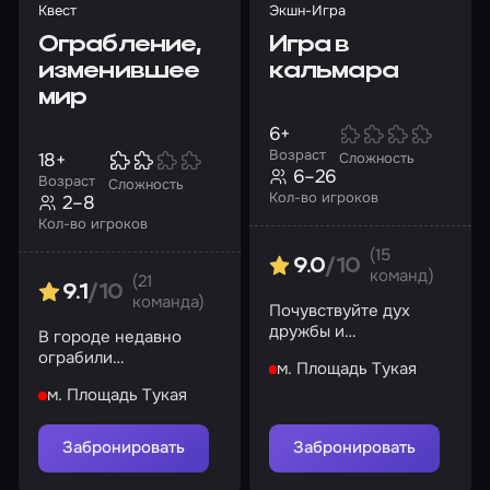
Квест
Экшн-Игра
Ограбление,
Игра в
изменившее
кальмара
мир
6+
Возраст
18+
Сложность
6–26
Возраст
Сложность
Кол-во игроков
2–8
Кол-во игроков
(15
9.0
/10
команд)
(21
9.1
/10
команда)
Почувствуйте дух
дружбы и
В городе недавно
соперничества, и да
ограбили
м. Площадь Тукая
начнется игра!
влиятельного
м. Площадь Тукая
человека. Помогите
найти грабителя...
Забронировать
Забронировать