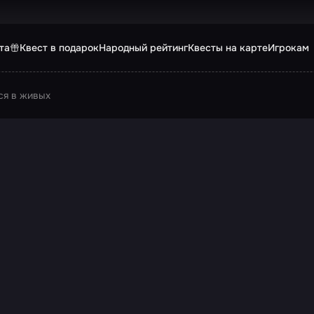
та
Квест в подарок
Народный рейтинг
Квесты на карте
Игрокам
ся в живых