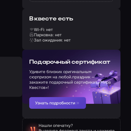
В квесте есть
Wi-Fi: нет
Парковка: нет
Зал ожидания: нет
Подарочный сертификат
Удивите близких оригинальным
сюрпризом на любой праздник —
закажите подарочный сертификат «Мира
Квестов»!
Узнать подробности
Нашли опечатку?
Выделите фрагмент текста и нажмите