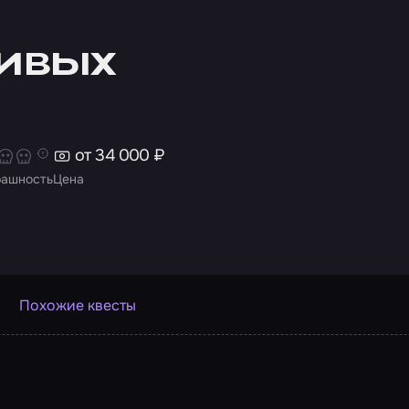
живых
от 34 000 ₽
рашность
Цена
Похожие квесты