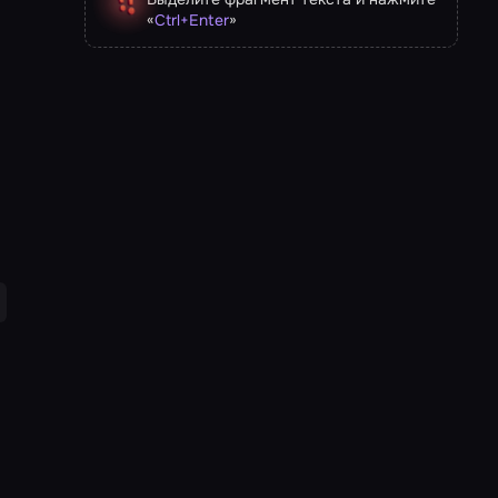
«
»
Ctrl
+
Enter