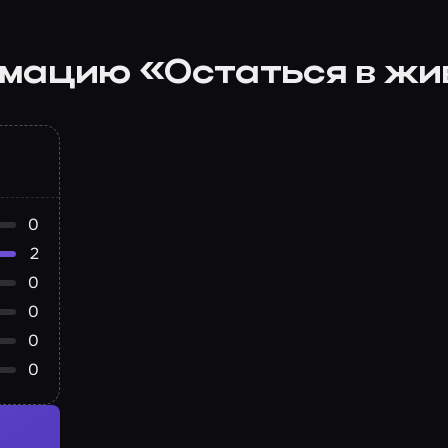
имацию «Остаться в ж
0
2
0
0
0
0