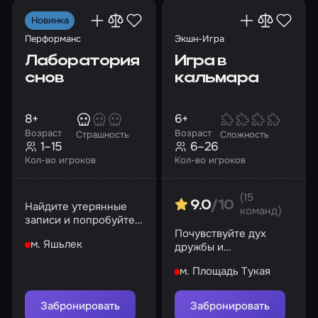
Новинка
Перформанс
Экшн-Игра
Лаборатория
Игра в
снов
кальмара
8+
6+
Возраст
Возраст
Страшность
Сложность
1–15
6–26
Кол-во игроков
Кол-во игроков
(15
9.0
/10
Найдите утерянные
команд)
записи и попробуйте
перезапустить
Почувствуйте дух
м. Яшьлек
устройство
дружбы и
управления снами
соперничества, и да
м. Площадь Тукая
начнется игра!
Забронировать
Забронировать