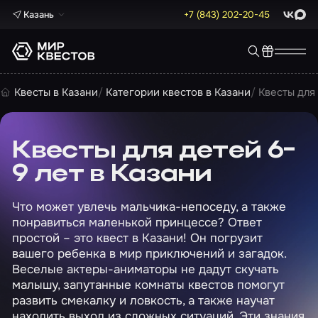
Казань
+7 (843) 202-20-45
ВКонта
Max
Квесты в Казани
Категории квестов в Казани
Квесты для
Квесты для детей 6-
9 лет в Казани
Что может увлечь мальчика-непоседу, а также
понравиться маленькой принцессе? Ответ
простой – это квест в Казани! Он погрузит
вашего ребенка в мир приключений и загадок.
Веселые актеры-аниматоры не дадут скучать
малышу, запутанные комнаты квестов помогут
развить смекалку и ловкость, а также научат
находить выход из сложных ситуаций. Эти знания