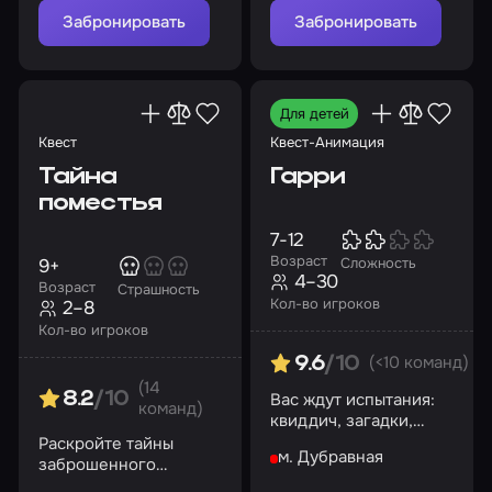
Забронировать
Забронировать
Для детей
Квест
Квест-Анимация
Тайна
Гарри
поместья
7-12
Возраст
9+
Сложность
4–30
Возраст
Страшность
Кол-во игроков
2–8
Кол-во игроков
(<10 команд)
9.6
/10
(14
Вас ждут испытания:
8.2
/10
команд)
квиддич, загадки,
зельеварение!
Раскройте тайны
м. Дубравная
заброшенного
поместья XVIII века