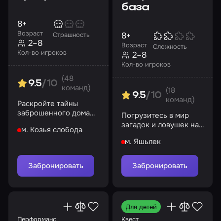
база
8+
Возраст
8+
Страшность
2–8
Возраст
Сложность
Кол-во игроков
2–8
Кол-во игроков
(48
9.5
/10
команд)
(18
9.5
/10
команд)
Раскройте тайны
заброшенного дома
Погрузитесь в мир
призраков
загадок и ловушек на
м. Козья слобода
секретной базе Грю
м. Яшьлек
Забронировать
Забронировать
Для детей
Перформанс
Квест