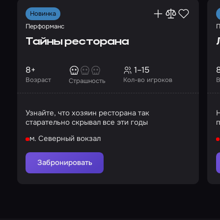
Новинка
Перформанс
П
Тайны ресторана
8+
1–15
Возраст
Кол-во игроков
В
Страшность
Узнайте, что хозяин ресторана так
старательно скрывал все эти годы
п
м. Северный вокзал
Забронировать