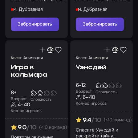
стань героем праздника
драконом
м. Дубравная
м. Дубравная
Забронировать
Забронировать
Квест-Анимация
Квест-Анимация
Игра в
Уэнсдей
кальмара
6-12
Возраст
8+
Сложность
6–40
Возраст
Сложность
Кол-во игроков
4–40
Кол-во игроков
(<10 команд)
9.4
/10
(<10 команд)
9.0
/10
Спасите Уэнсдей и
раскройте тайну
Повтори движения