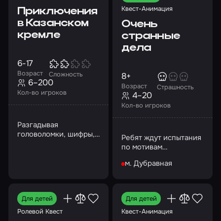
Квест-Анимация
Приключения
в Казанском
Очень
кремле
странные
дела
6-17
Возраст
Сложность
8+
6–200
Возраст
Страшность
Кол-во игроков
4–20
Кол-во игроков
Разгадывая
головоломки, шифры,
Ребят ждут испытания
отыскивая артефакты,
по мотивам
ребята познакомятся с
одноименного
историей Казани
м. Дубравная
сериала
Для детей
Для детей
Ролевой Квест
Квест-Анимация