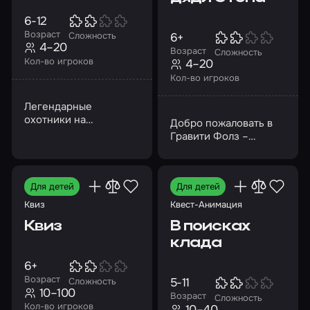
6-12
Возраст
6+
Сложность
4–20
Возраст
Сложность
Кол-во игроков
4–20
Кол-во игроков
Легендарные
охотники на
Добро пожаловать в
привидений решили
Гравити Фолз –
закрепить успех по
таинственный городок
поимке нечисти
штата Орегон
Для детей
Для детей
Квиз
Квест-Анимация
Квиз
В поисках
клада
6+
Возраст
5-11
Сложность
10–100
Возраст
Сложность
Кол-во игроков
10–40