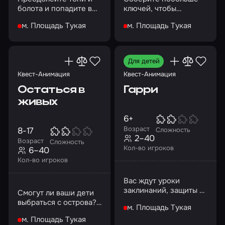
болота и попадите в
ключей, чтобы
Кощеево царство с
получить доступ к
м. Площадь Тукая
м. Площадь Тукая
помощью заклинания
клетке с золотом и
сундуку с
сокровищами
Для детей
Квест-Анимация
Квест-Анимация
Остаться в
Гарри
живых
6+
Возраст
8-17
Сложность
2–40
Возраст
Сложность
Кол-во игроков
6–40
Кол-во игроков
Вас ждут уроки
заклинаний, защиты от
Смогут ли ваши дети
темных сил,
выбраться с острова?
м. Площадь Тукая
зельеварения и
Давайте проверим!
приручения
м. Площадь Тукая