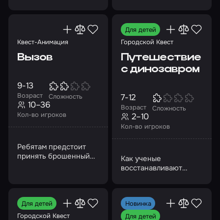
волшебной палочки
Для детей
Квест-Анимация
Городской Квест
Вызов
Путешествие
с динозавром
9-13
Возраст
7-12
Сложность
10–36
Возраст
Сложность
Кол-во игроков
2–10
Кол-во игроков
Ребятам предстоит
принять брошенный
Как ученые
вызов…
восстанавливают
историю жизни – от
древнейших времен
до наших дней
Для детей
Новинка
Городской Квест
Для детей