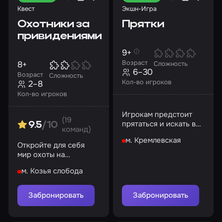
Квест
Экшн-Игра
Охотники за
Прятки
привидениями
9+
Возраст
8+
Сложность
6–30
Возраст
Сложность
Кол-во игроков
2–8
Кол-во игроков
Игрокам предстоит
(19
прятаться и искать в
9.5
/10
команд)
полной темноте в
м. Кремлевская
лабиринте
Откройте для себя
мир охоты на
призраков
м. Козья слобода
Забронировать
Забронировать