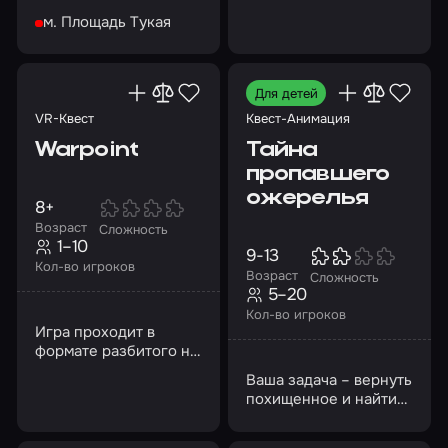
вывод заложников и
приключений!
м. Площадь Тукая
обезвреживание
бомбы
Для детей
VR-Квест
Квест-Анимация
Warpoint
Тайна
пропавшего
ожерелья
8+
Возраст
Сложность
1–10
9-13
Кол-во игроков
Возраст
Сложность
5–20
Кол-во игроков
Игра проходит в
формате разбитого на
несколько раундов
Ваша задача – вернуть
матча между двумя
похищенное и найти
командами
преступника!