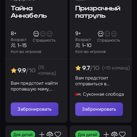
Тайна
Призрачный
Аннабель
патруль
8+
9+
Возраст
Возраст
Страшность
Страшность
1–15
1–10
Кол-во игроков
Кол-во игроков
(15
(<10 команд)
9.7
/10
9.9
/10
команд)
Вам предстоит
Вам предстоит найти
отправиться в
пропавшую маму,
заброшенный дом, где
м. Суконная слобода
раскрыть тайну
проказничают призраки
странной женщины и
помочь Аннабель
Забронировать
Забронировать
Для детей
Для детей