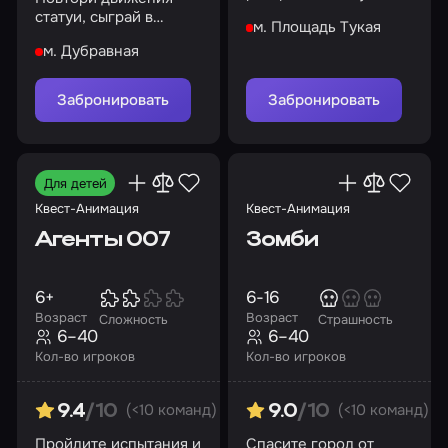
школьных
статуи, сыграй в
м. Площадь Тукая
происшествий
дворовые игры и
м. Дубравная
попробуй сахарные соты
Забронировать
Забронировать
Для детей
Квест-Анимация
Квест-Анимация
Агенты 007
Зомби
6+
6-16
Возраст
Возраст
Сложность
Страшность
6–40
6–40
Кол-во игроков
Кол-во игроков
(<10 команд)
(<10 команд)
9.4
/10
9.0
/10
Пройдите испытания и
Спасите город от