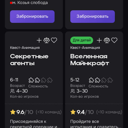
м. Козья слобода
Забронировать
Забронировать
Для детей
Квест-Анимация
Квест-Анимация
Секретные
Вселенная
агенты
Майнкрафт
6-11
5-12
Возраст
Возраст
Сложность
Сложность
4–30
3–30
Кол-во игроков
Кол-во игроков
(<10 команд)
(<10 команд)
9.6
/10
9.4
/10
Присоединяйся к
Пройдите все
секретной операции и
испытания и сразитесь с