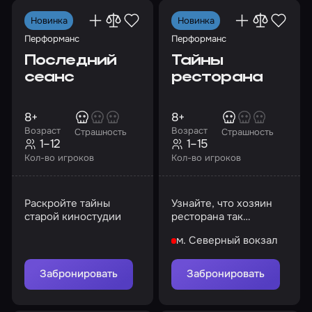
Новинка
Новинка
Перформанс
Перформанс
Последний
Тайны
сеанс
ресторана
8+
8+
Возраст
Возраст
Страшность
Страшность
1–12
1–15
Кол-во игроков
Кол-во игроков
Раскройте тайны
Узнайте, что хозяин
старой киностудии
ресторана так
старательно скрывал
м. Северный вокзал
все эти годы
Забронировать
Забронировать