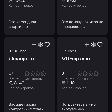
10–25
8–32
Кол-во игроков
Кол-во игроков
Это командная
Это командная игра на
спортивно-
площадке с
тактическая игра
декорациями
Экшн-Игра
VR-Квест
Лазертаг
VR-арена
6+
8+
Возраст
Возраст
Сложность
Сложность
8–40
1–10
Кол-во игроков
Кол-во игроков
Вас ждет захват
Погрузитесь в мир
контрольных точек,
виртуальных