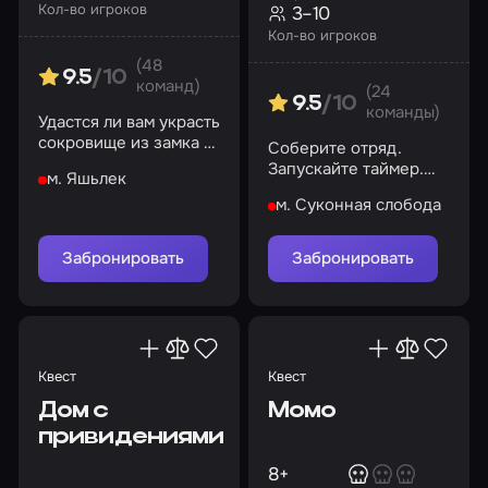
Кол-во игроков
3–10
Кол-во игроков
(48
9.5
/10
команд)
(24
9.5
/10
команды)
Удастся ли вам украсть
сокровище из замка и
Соберите отряд.
не попасться на глаза
Запускайте таймер.
м. Яшьлек
смотрителю?
Ваша миссия
м. Суконная слобода
начинается сейчас
Забронировать
Забронировать
Квест
Квест
Дом с
Момо
привидениями
8+