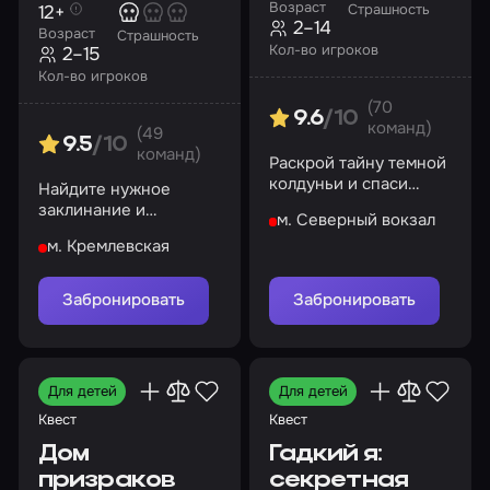
Возраст
12+
Страшность
2–14
Возраст
Страшность
Кол-во игроков
2–15
Кол-во игроков
(70
9.6
/10
команд)
(49
9.5
/10
команд)
Раскрой тайну темной
колдуньи и спаси
Найдите нужное
потерянных детей
заклинание и
м. Северный вокзал
помогите Эмили
м. Кремлевская
изгнать
потусторонние силы
из дома
Забронировать
Забронировать
Для детей
Для детей
Квест
Квест
Дом
Гадкий я:
призраков
секретная