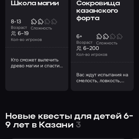
Школа магии
Сокровища
казанского
форта
8-13
Возраст
Сложность
6–19
6+
Кол-во игроков
Возраст
Сложность
6–200
Кол-во игроков
Кто сможет вылечить
древо магии и спасти
школу? Чей факультет
Вас ждут испытания на
окажется лучшим?
смелость, ловкость,
смекалку и умение
работать в команде
Новые квесты для детей 6-
9 лет в Казани
3