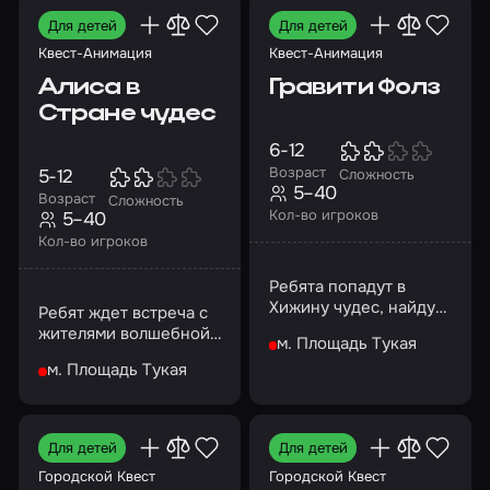
Для детей
Для детей
Квест-Анимация
Квест-Анимация
Алиса в
Гравити Фолз
Стране чудес
6-12
Возраст
5-12
Сложность
5–40
Возраст
Сложность
Кол-во игроков
5–40
Кол-во игроков
Ребята попадут в
Хижину чудес, найдут
Ребят ждет встреча с
знаменитый дневник
жителями волшебной
м. Площадь Тукая
Стэнфорда Пайнса…
страны
м. Площадь Тукая
Для детей
Для детей
Городской Квест
Городской Квест