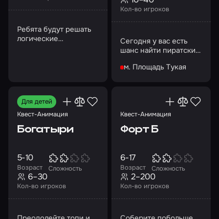
Кол-во игроков
Ребята будут решать
логические
Сегодня у вас есть
головоломки,
шанс найти пиратский
угадывать песни,
клад
фильмы…
м. Площадь Тукая
Для детей
Квест-Анимация
Квест-Анимация
Богатыри
Форт Б
5-10
6-17
Возраст
Возраст
Сложность
Сложность
6–30
2–200
Кол-во игроков
Кол-во игроков
Преодолейте топи и
Соберите побольше