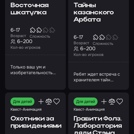
Восточная
Тайны
шкатулка
казанского
Арбата
6-17
Возраст
6-17
Сложность
6–200
Возраст
Сложность
Кол-во игроков
6–200
Кол-во игроков
Только ваш ум и
изобретательность
Ребят ждет встреча с
помогут раскрыть это
хранителем тайн
запутанное дело
казанского Арбата
Для детей
Для детей
Квест-Анимация
Квест-Анимация
Охотники за
Гравити Фолз.
привидениями
Лаборатория
дяди Стэна