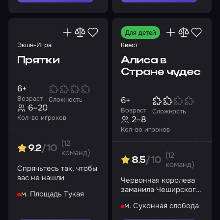
Для детей
Экшн-Игра
Квест
Прятки
Алиса в
Стране чудес
6+
Возраст
6+
Сложность
6–20
Возраст
Сложность
Кол-во игроков
2–8
Кол-во игроков
(12
9.2
/10
команд)
(12
8.5
/10
команд)
Спрячьтесь так, чтобы
вас не нашли
Червонная королева
заманила Чеширского
м. Площадь Тукая
кота в свои владения
м. Суконная слобода