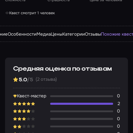
Квест смотрит 1 человек
ние
Особенности
Медиа
Цены
Категории
Отзывы
Похожие квес
Средняя оценка по отзывам
(2 отзыва)
5.0
/5
Квест-мастер
0
2
0
0
0