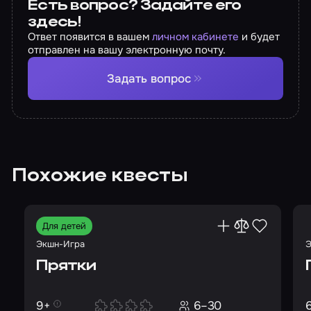
Есть вопрос? Задайте его
здесь!
Ответ появится в вашем
личном кабинете
и будет
отправлен на вашу электронную почту.
Задать вопрос
Похожие квесты
Для детей
Экшн-Игра
Э
Прятки
9+
6–30