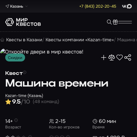
Казань
+7 (843) 202-20-45
ВКонта
Max
Квесты в Казани
Квесты компании «Kazan-time»
Машина 
Скидки
Квест
Машина времени
Kazan-time (Казань)
(48 команд)
9.5
/10
14+
2-15
60 мин
Возраст
Кол-во игроков
Время