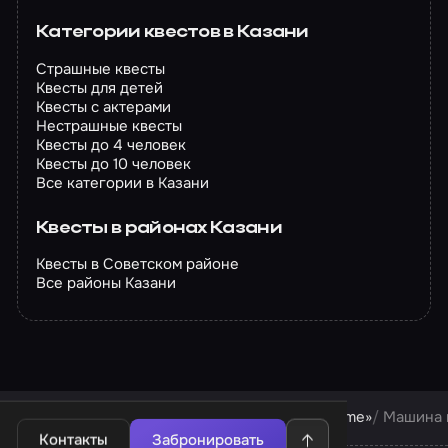
Категории квестов в Казани
Страшные квесты
Квесты для детей
Квесты с актерами
Нестрашные квесты
Квесты до 4 человек
Квесты до 10 человек
Все категории в Казани
Квесты в районах Казани
Квесты в Советском районе
Все районы Казани
Квесты в Казани
Квесты компании «Kazan-time»
Машина 
Контакты
Забронировать