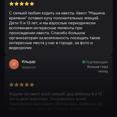
С семьей любим ходить на квесты. Квест "Машина
времени" оставил кучу положительных эмоций.
Дети 11 и 13 лет, и мы взрослые периодически
вспоминаем интересные моменты при
прохождении квеста. Спасибо большое
организаторам за возможность посещать такие
интересные места у нас в городе, за фото и
видеоролик
Ильдар
Подтвержден
И
больше года
Новичок
назад
Ходили на квест всей семьей: два ребенка 9 и 13
лет и двое взрослых. Понравилось всем!
Понравился сам сюжет, обстановка, эффекты. До
этого были на квестах в Челнах и Нижнекамске,
этот квест самый интересный!