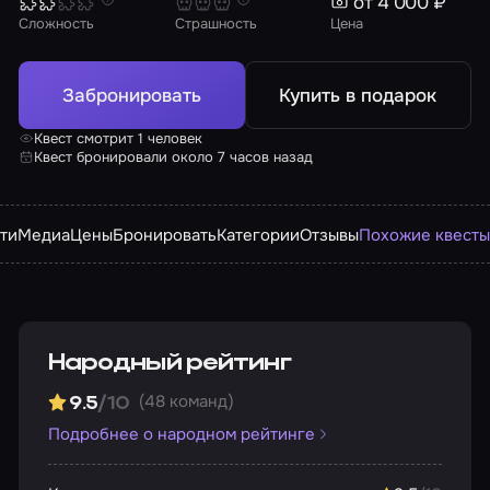
от 4 000 ₽
Сложность
Страшность
Цена
Забронировать
Купить в подарок
Квест смотрит 1 человек
Квест бронировали около 7 часов назад
ти
Медиа
Цены
Бронировать
Категории
Отзывы
Похожие квест
Народный рейтинг
(48 команд)
9.5
/10
Подробнее о народном рейтинге