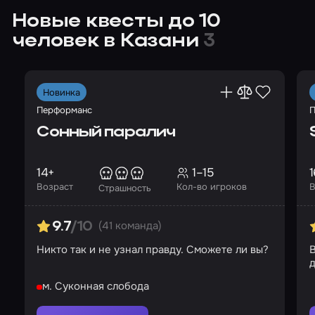
Новые квесты до 10
человек в Казани
3
Новинка
Перформанс
П
Сонный паралич
14+
1–15
1
Возраст
Кол-во игроков
В
Страшность
(41 команда)
9.7
/10
Никто так и не узнал правду. Сможете ли вы?
В
д
м. Суконная слобода