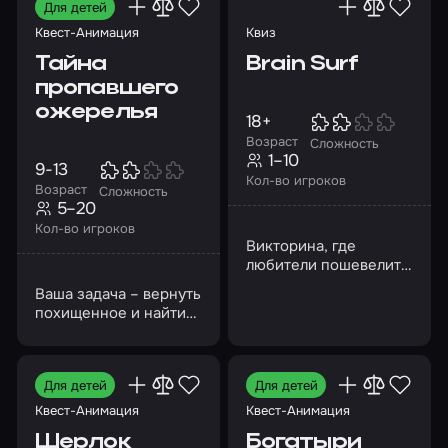
Для детей
Квест-Анимация
Квиз
Тайна
Brain Surf
пропавшего
ожерелья
18+
Возраст
Сложность
1–10
9-13
Кол-во игроков
Возраст
Сложность
5–20
Кол-во игроков
Викторина, где
любители пошевелить
мозгами в компании
Ваша задача – вернуть
друзей соревнуются
похищенное и найти
друг с другом
преступника!
Для детей
Для детей
Квест-Анимация
Квест-Анимация
Шерлок
Богатыри