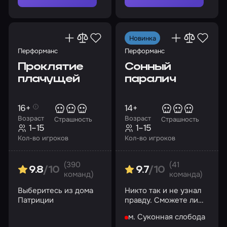
Новинка
Перформанс
Перформанс
Проклятие
Сонный
плачущей
паралич
16+
14+
Возраст
Возраст
Страшность
Страшность
1–15
1–15
Кол-во игроков
Кол-во игроков
(390
(41
9.8
/10
9.7
/10
команд)
команда)
Выберитесь из дома
Никто так и не узнал
Патриции
правду. Сможете ли
вы?
м. Суконная слобода