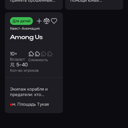
принять брошенный
помощи юных
вызов…
волшебников!
Для детей
Квест-Анимация
Among Us
10+
Возраст
Сложность
5–40
Кол-во игроков
Экипаж корабля и
предатели: кто
победит?
м. Площадь Тукая