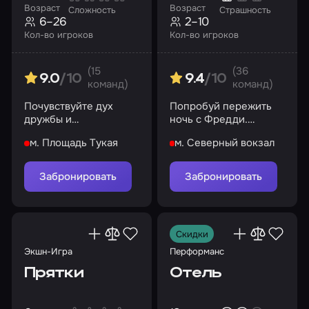
Возраст
Возраст
Сложность
Страшность
6–26
2–10
Кол-во игроков
Кол-во игроков
(15
(36
9.0
/10
9.4
/10
команд)
команд)
Почувствуйте дух
Попробуй пережить
дружбы и
ночь с Фредди.
соперничества, и да
Второго шанса не
м. Площадь Тукая
м. Северный вокзал
начнется игра!
будет!
Забронировать
Забронировать
Скидки
Экшн-Игра
Перформанс
Прятки
Отель