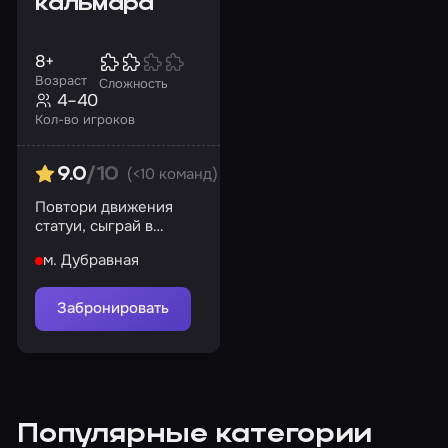
кальмара
8+
Возраст
Сложность
4–40
Кол-во игроков
(<10 команд)
9.0
/10
Повтори движения
статуи, сыграй в
дворовые игры и
м. Дубравная
попробуй сахарные соты
Забронировать
Популярные категории