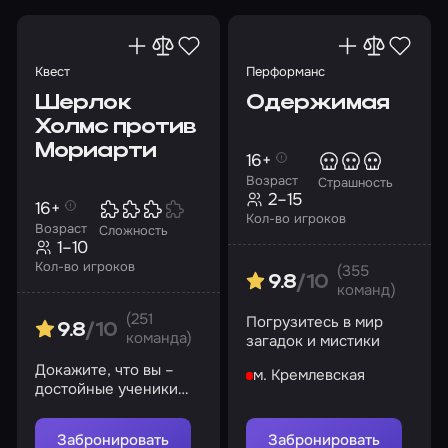
Квест
Перформанс
Шерлок
Одержимая
Холмс против
Мориарти
16+
Возраст
Страшность
2–15
16+
Кол-во игроков
Возраст
Сложность
1–10
Кол-во игроков
(355
9.8
/10
команд)
(251
Погрузитесь в мир
9.8
/10
команда)
загадок и мистики
Докажите, что вы –
м. Кремлевская
достойные ученики
великого Шерлока
Холмса!
Забронировать
Забронировать