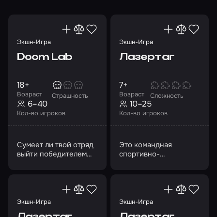
Экшн-Игра
Экшн-Игра
Doom Lab
Лазертаг
18+
7+
Возраст
Возраст
Страшность
Сложность
6–40
10–25
Кол-во игроков
Кол-во игроков
Сумеет ли твой отряд
Это командная
выйти победителем
спортивно-
или сгинет в темном
тактическая игра
лабиринте
космической станции?
Экшн-Игра
Экшн-Игра
Лазертаг
Лазертаг