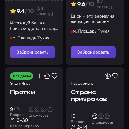
(87
9.6
/10
команд)
(58
9.4
/10
команд)
Цирк – это аномалия,
живущая по своим
Исследуй башню
законам, а вы –
Гриффиндора и отыщи
м. Площадь Тукая
участник сего
древнее оружие
представления
м. Площадь Тукая
Забронировать
Забронировать
Для детей
Экшн-Игра
Перформанс
Прятки
Страна
призраков
9+
Возраст
10+
Сложность
6–30
Возраст
Страшность
Кол-во игроков
2–14