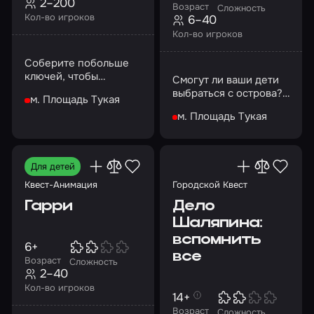
2–200
Возраст
Сложность
Кол-во игроков
6–40
Кол-во игроков
Соберите побольше
ключей, чтобы
Смогут ли ваши дети
получить доступ к
выбраться с острова?
м. Площадь Тукая
клетке с золотом и
Давайте проверим!
сундуку с
м. Площадь Тукая
сокровищами
Для детей
Квест-Анимация
Городской Квест
Гарри
Дело
Шаляпина:
вспомнить
6+
все
Возраст
Сложность
2–40
Кол-во игроков
14+
Возраст
Сложность