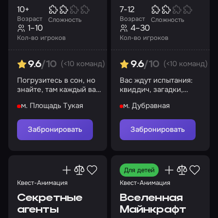
10+
7-12
Возраст
Возраст
Сложность
Сложность
1–10
4–30
Кол-во игроков
Кол-во игроков
(<10 команд)
(<10 команд)
9.6
/10
9.6
/10
Погрузитесь в сон, но
Вас ждут испытания:
знайте, там каждый ваш
квиддич, загадки,
шаг вляет на судьбу!
зельеварение!
м. Площадь Тукая
м. Дубравная
Найдите свой путь!
Забронировать
Забронировать
Для детей
Квест-Анимация
Квест-Анимация
Секретные
Вселенная
агенты
Майнкрафт