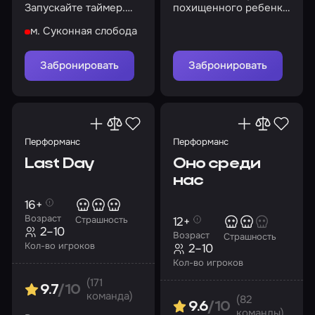
Запускайте таймер.
похищенного ребенка
Ваша миссия
в комнату вовремя?
м. Суконная слобода
начинается сейчас
Забронировать
Забронировать
Перформанс
Перформанс
Last Day
Оно среди
нас
16+
Возраст
12+
Страшность
2–10
Возраст
Страшность
Кол-во игроков
2–10
Кол-во игроков
(171
9.7
/10
команда)
(82
9.6
/10
команды)