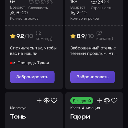
6+
18+
Возраст
Возраст
Сложность
Страшность
6–20
2–10
Кол-во игроков
Кол-во игроков
(12
(27
9.2
/10
8.9
/10
команд)
команд)
Спрячьтесь так, чтобы
Заброшенный отель с
вас не нашли
темным прошлым. Что
скрывают его
м. Площадь Тукая
коридоры?
Забронировать
Забронировать
Для детей
Морфеус
Квест-Анимация
Тень
Гарри