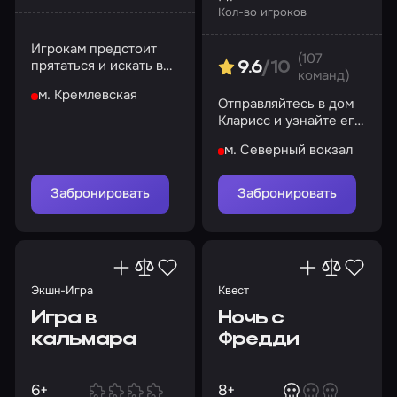
Кол-во игроков
Игрокам предстоит
(107
прятаться и искать в
9.6
/10
команд)
полной темноте в
м. Кремлевская
лабиринте
Отправляйтесь в дом
Кларисс и узнайте его
мрачные тайны
м. Северный вокзал
Забронировать
Забронировать
Экшн-Игра
Квест
Игра в
Ночь с
кальмара
Фредди
6+
8+