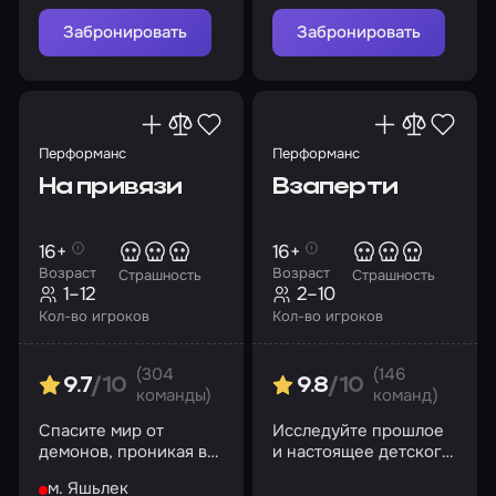
Забронировать
Забронировать
Перформанс
Перформанс
На привязи
Взаперти
16+
16+
Возраст
Возраст
Страшность
Страшность
1–12
2–10
Кол-во игроков
Кол-во игроков
(304
(146
9.7
/10
9.8
/10
команды)
команд)
Спасите мир от
Исследуйте прошлое
демонов, проникая в
и настоящее детского
темные уголки
приюта
м. Яшьлек
больницы