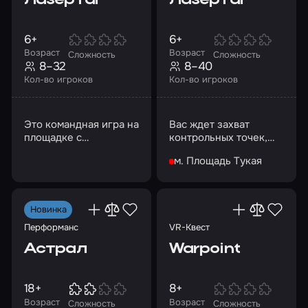
6+
6+
Возраст
Возраст
Сложность
Сложность
8–32
8–40
Кол-во игроков
Кол-во игроков
Это командная игра на
Вас ждет захват
площадке с
контрольных точек,
декорациями
вывод заложников и
м. Площадь Тукая
обезвреживание
бомбы
Новинка
Перформанс
VR-Квест
Астрал
Warpoint
18+
8+
Возраст
Возраст
Сложность
Сложность