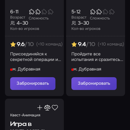
6-11
5-12
Возраст
Возраст
Сложность
Сложность
4–30
3–30
Кол-во игроков
Кол-во игроков
(<10 команд)
(<10 команд)
9.6
/10
9.4
/10
Присоединяйся к
Пройдите все
секретной операции и
испытания и сразитесь с
стань героем праздника
драконом
м. Дубравная
м. Дубравная
Забронировать
Забронировать
Квест-Анимация
Игра в