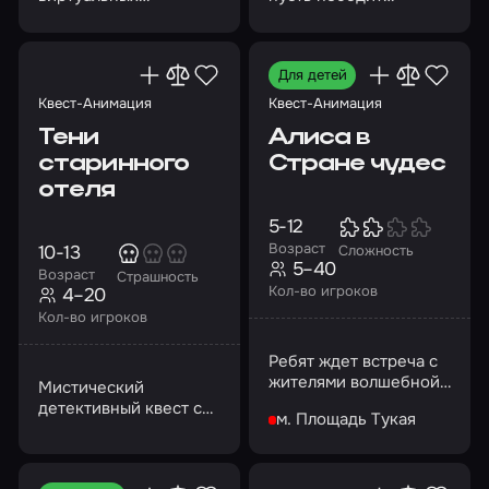
приключений!
сильнейший!
Для детей
Квест-Анимация
Квест-Анимация
Тени
Алиса в
старинного
Стране чудес
отеля
5-12
Возраст
10-13
Сложность
5–40
Возраст
Страшность
Кол-во игроков
4–20
Кол-во игроков
Ребят ждет встреча с
жителями волшебной
Мистический
страны
детективный квест с
м. Площадь Тукая
главным героем –
Пеннивайзом