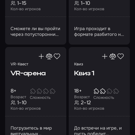
1–15
1–10
Кол-во игроков
Кол-во игроков
Сможете ли вы пройти
Игра проходит в
через потусторонний
формате разбитого на
мир, пока дверь в
несколько раундов
астрал не
матча между двумя
захлопнулась
командами
навсегда?
VR-Квест
Квиз
VR-арена
Квиз 1
8+
18+
Возраст
Возраст
Сложность
Сложность
1–10
2–12
Кол-во игроков
Кол-во игроков
Погрузитесь в мир
До встречи на игре, и
виртуальных
пусть победит