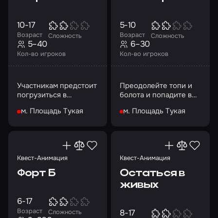
10-17
5-10
Возраст
Возраст
Сложность
Сложность
5–40
6–30
Кол-во игроков
Кол-во игроков
Участникам предстоит
Преодолейте топи и
погрузиться в
болота и попадите в
таинственную
Кощеево царство с
м. Площадь Тукая
м. Площадь Тукая
атмосферу детектива
помощью заклинания
Квест-Анимация
Квест-Анимация
Форт Б
Остаться в
живых
6-17
Возраст
8-17
Сложность