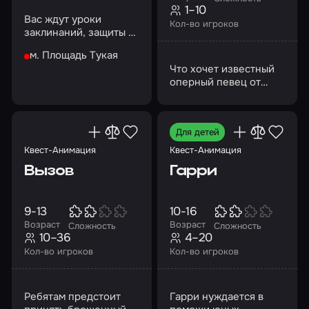
1–10
Вас ждут уроки
Кол-во игроков
заклинаний, защиты от
темных сил,
м. Площадь Тукая
зельеварения и
Что хочет известный
приручения
оперный певец от
волшебной палочки
простого казанца,
преследуя его во
снах? Узнайте!
Для детей
Квест-Анимация
Квест-Анимация
Вызов
Гарри
9-13
10-16
Возраст
Возраст
Сложность
Сложность
10–36
4–20
Кол-во игроков
Кол-во игроков
Ребятам предстоит
Гарри нуждается в