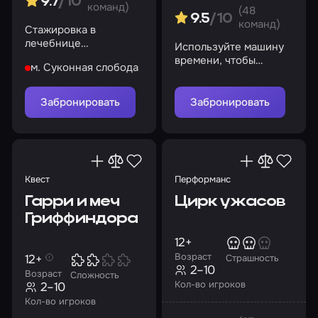
9.7
/10
команд)
(48
9.5
/10
команд)
Стажировка в
лечебнице
Используйте машину
обернулась ужасом.
времени, чтобы
м. Суконная слобода
Выживете ли вы?
исследовать прошлое
и будущее
Забронировать
Забронировать
Квест
Перформанс
Гарри и меч
Цирк ужасов
Гриффиндора
12+
Возраст
12+
Страшность
2–10
Возраст
Сложность
Кол-во игроков
2–10
Кол-во игроков