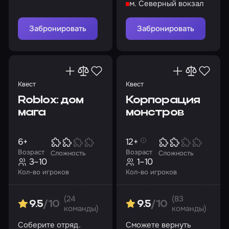
м. Северный вокзал
Слендермена…
Забронировать
Забронировать
Квест
Квест
Roblox: дом
Корпорация
мага
монстров
6+
12+
Возраст
Возраст
Сложность
Сложность
3–10
1–10
Кол-во игроков
Кол-во игроков
(24
(83
9.5
/10
9.5
/10
команды)
команды)
Соберите отряд.
Сможете вернуть