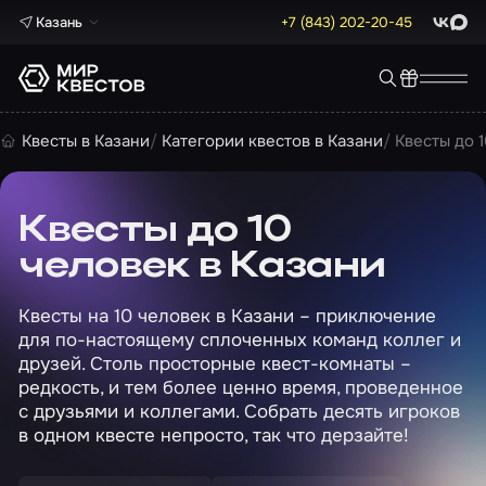
Казань
+7 (843) 202-20-45
ВКонта
Max
Квесты в Казани
Категории квестов в Казани
Квесты до 
Квесты до 10
человек в Казани
Квесты на 10 человек в Казани – приключение
для по-настоящему сплоченных команд коллег и
друзей. Столь просторные квест-комнаты –
редкость, и тем более ценно время, проведенное
с друзьями и коллегами. Собрать десять игроков
в одном квесте непросто, так что дерзайте!