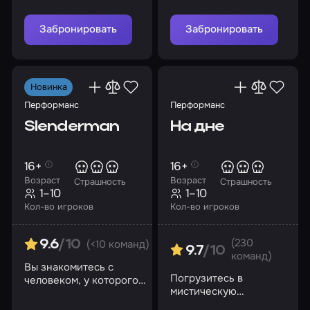
Забронировать
Забронировать
Новинка
Перформанс
Перформанс
Slenderman
На дне
16+
16+
Возраст
Возраст
Страшность
Страшность
1–10
1–10
Кол-во игроков
Кол-во игроков
(230
(<10 команд)
9.6
/10
9.7
/10
команд)
Вы знакомитесь с
Погрузитесь в
человеком, у которого
мистическую
есть доказательства
атмосферу ресторана
существования