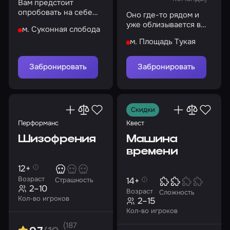
Вам предстоит
опробовать на себе
Оно где-то рядом и
страдания, что
уже облизывается в
м. Суконная слобода
испытали несчастные
предвкушении.
жертвы братьев
м. Площадь Тукая
Поиграем?
Баррелл
Забронировать
Забронировать
Скидки
Перформанс
Квест
Шизофрения
Машина
времени
12+
Возраст
14+
Страшность
2–10
Возраст
Сложность
Кол-во игроков
2–15
Кол-во игроков
(187