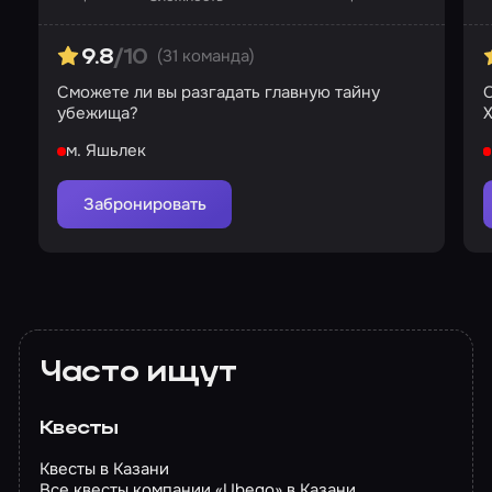
(31 команда)
9.8
/10
Сможете ли вы разгадать главную тайну
О
убежища?
Х
м. Яшьлек
Забронировать
Часто ищут
Квесты
Квесты в Казани
Все квесты компании «Ubego» в Казани