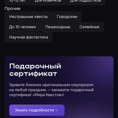
10-12 лет
Для новичков
Для подростков
Прочие
Нестрашные квесты
Городские
До 10 человек
Пешеходные
Семейные
Научная фантастика
Подарочный
сертификат
Удивите близких оригинальным сюрпризом
на любой праздник — закажите подарочный
сертификат «Мира Квестов»!
Узнать подробности