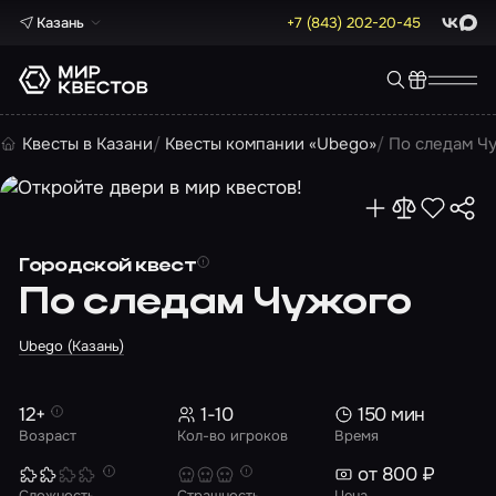
Казань
+7 (843) 202-20-45
ВКонта
Max
Квесты в Казани
Квесты компании «Ubego»
По следам Ч
Городской квест
По следам Чужого
Ubego (Казань)
12+
1-10
150 мин
Возраст
Кол-во игроков
Время
от 800 ₽
Сложность
Страшность
Цена