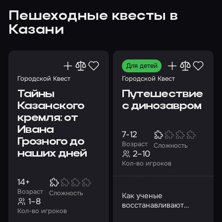
Пешеходные квесты в
Казани
Для детей
Городской Квест
Городской Квест
Тайны
Путешествие
Казанского
с динозавром
кремля: от
Ивана
7-12
Грозного до
Возраст
Сложность
2–10
наших дней
Кол-во игроков
14+
Возраст
Сложность
Как ученые
1–8
восстанавливают
Кол-во игроков
историю жизни – от