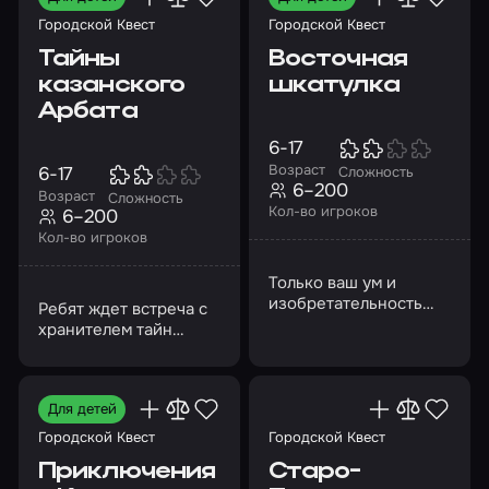
Городской Квест
Городской Квест
Тайны
Восточная
казанского
шкатулка
Арбата
6-17
Возраст
6-17
Сложность
6–200
Возраст
Сложность
Кол-во игроков
6–200
Кол-во игроков
Только ваш ум и
изобретательность
Ребят ждет встреча с
помогут раскрыть это
хранителем тайн
запутанное дело
казанского Арбата
Для детей
Городской Квест
Городской Квест
Приключения
Старо-