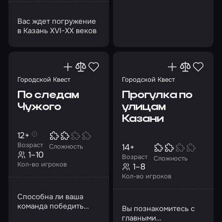
древнейших времен
до наших дней
Вас ждет погружение
в Казань XVI-XX веков
Городской Квест
Городской Квест
По следам
Прогулка по
Чужого
улицам
Казани
12+
Возраст
14+
Сложность
1–10
Возраст
Сложность
Кол-во игроков
1–8
Кол-во игроков
Способна ли ваша
команда победить
Вы познакомитесь с
Чужого?
главными