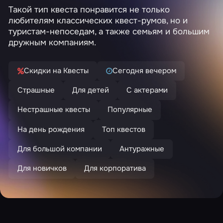
Такой тип квеста понравится не только
любителям классических квест-румов, но и
туристам-непоседам, а также семьям и большим
дружным компаниям.
Скидки на Квесты
Сегодня вечером
Страшные
Для детей
С актерами
Нестрашные квесты
Популярные
На день рождения
Топ квестов
Для большой компании
Антуражные
Для новичков
Для корпоратива