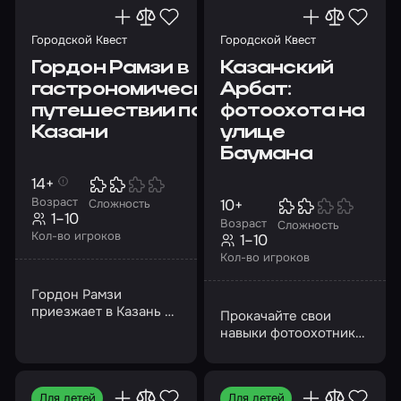
снах? Узнайте!
тайну!
Городской Квест
Городской Квест
Гордон Рамзи в
Казанский
гастрономическом
Арбат:
путешествии по
фотоохота на
Казани
улице
Баумана
14+
Возраст
10+
Сложность
1–10
Возраст
Сложность
Кол-во игроков
1–10
Кол-во игроков
Гордон Рамзи
приезжает в Казань и
Прокачайте свои
жаждет оценить все
навыки фотоохотника
прелести татарской
и помогите Шарику
кухни для своего шоу
заработать деньги на
новую камеру!
Для детей
Для детей