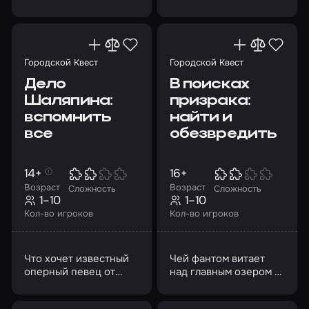
достопримечательностями
Казани
Городской Квест
Городской Квест
Дело
В поисках
Шаляпина:
призрака:
вспомнить
найти и
все
обезвредить
14+
16+
Возраст
Возраст
Сложность
Сложность
1–10
1–10
Кол-во игроков
Кол-во игроков
Что хочет известный
Чей фантом витает
оперный певец от
над главным озером и
простого казанца,
центром Казани? Вы
преследуя его во
должны раскрыть эту