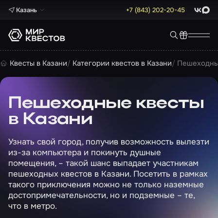
Казань
+7 (843) 202-20-45
ВКонта
Max
Квесты в Казани
Категории квестов в Казани
Пешеходные
Пешеходные квесты
в Казани
Узнать свой город, получив возможность вылезти
из-за компьютера и покинуть душные
помещения, – такой шанс выпадает участникам
пешеходных квестов в Казани. Посетить в рамках
такого приключения можно не только наземные
достопримечательности, но и подземные – те,
что в метро.