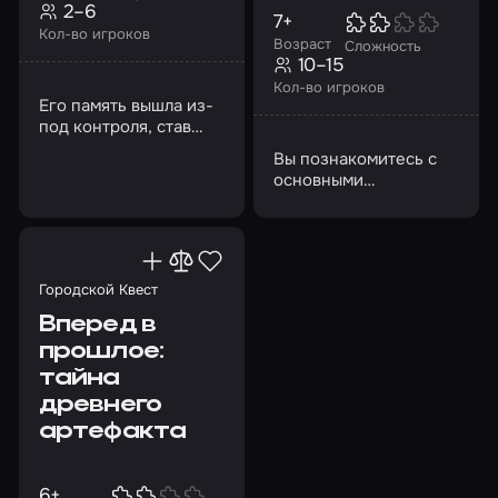
2–6
7+
Кол-во игроков
Возраст
Сложность
10–15
Кол-во игроков
Его память вышла из-
под контроля, став
каталогом чисел,
Вы познакомитесь с
картинок и имен
основными
достопримечательностями
исторического центра
Казани
Городской Квест
Вперед в
прошлое:
тайна
древнего
артефакта
6+