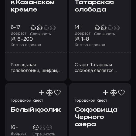
в Казанском
Татарская
кремле
слобода
6-17
14+
Возраст
Возраст
Сложность
Сложность
6–200
1–8
Кол-во игроков
Кол-во игроков
Разгадывая
Старо-Татарская
головоломки, шифры,
слобода является
отыскивая артефакты,
местом, где
ребята познакомятся с
переплетаются
историей Казани
культуры, религии и
эпохи
Городской Квест
Городской Квест
Белый кролик
Сокровища
Черного
озера
16+
Возраст
Страшность