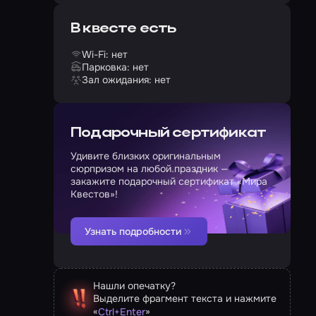
В квесте есть
Wi-Fi: нет
Парковка: нет
Зал ожидания: нет
Подарочный сертификат
Удивите близких оригинальным
сюрпризом на любой праздник —
закажите подарочный сертификат «Мира
Квестов»!
Узнать подробности
Нашли опечатку?
Выделите фрагмент текста и нажмите
«
»
Ctrl
+
Enter