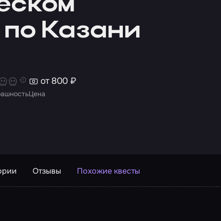
еском
 по Казани
от 800 ₽
рашность
Цена
ории
Отзывы
Похожие квесты