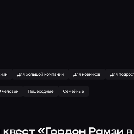
жчин
Для большой компании
Для новичков
Для подрос
0 человек
Пешеходные
Семейные
 квест «Гордон Рамзи 