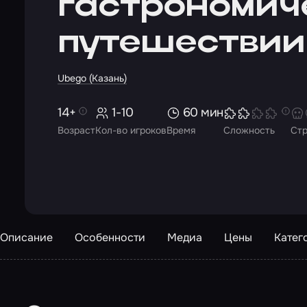
гастрономич
путешествии
Ubego (Казань)
14+
1-10
60 мин
Возраст
Кол-во игроков
Время
Сложность
Ст
Описание
Особенности
Медиа
Цены
Катег