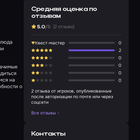
Средняя оценка по
отзывам
(2 отзыва)
5.0
/5
блюда
Квест-мастер
0
ли
2
0
0
начимые
адиться
0
мся на
0
обности о
2 отзыва от игроков, опубликованные
после авторизации по почте или через
соцсети
Все отзывы
Контакты