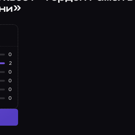
ани»
0
2
0
0
0
0