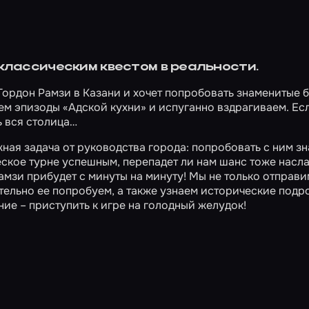
 классическим квестом в реальности.
Гордон Рамзи в Казани и хочет попробовать знаменитые 
ем эпизоды «Адской кухни» и испуганно вздрагиваем. Ес
ь вся столица…
ая задача от руководства города: попробовать с ним з
еское турне успешным, перепадет ли нам шанс тоже насл
мзи прибудет с минуты на минуту! Мы не только отправи
тельно ее попробуем, а также узнаем исторические подр
ние – приступить к игре на голодный желудок!