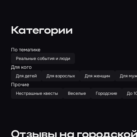
Категории
По тематике
Реальные события и люди
Для кого
Для детей
Для взрослых
Для женщин
Для му
Прочие
Нестрашные квесты
Веселые
Городские
До 1
Отзывы на городской