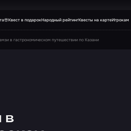
та
Квест в подарок
Народный рейтинг
Квесты на карте
Игрокам
амзи в гастрономическом путешествии по Казани
 в