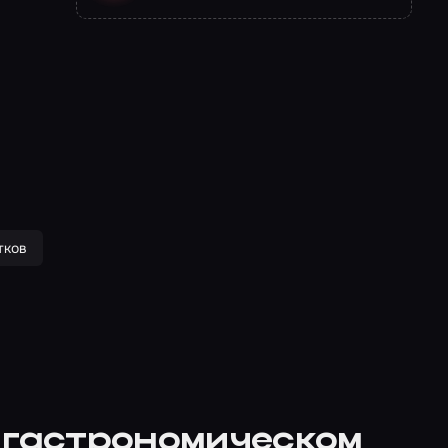
тков
в гастрономическом