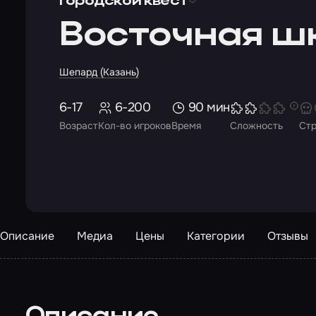
Городской квест
Восточная ш
Шепард (Казань)
6-17
6-200
90 мин
Возраст
Кол-во игроков
Время
Сложность
Ст
Описание
Медиа
Цены
Категории
Отзывы