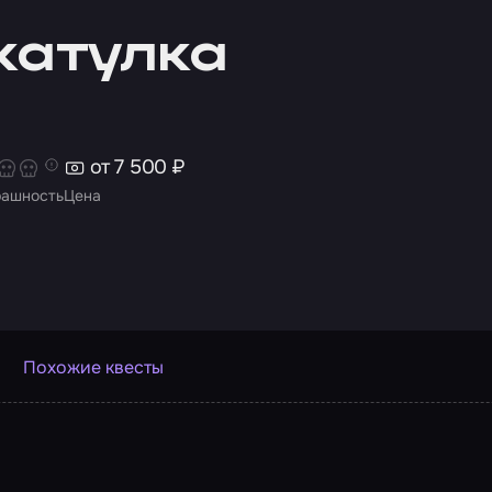
катулка
от 7 500 ₽
рашность
Цена
Похожие квесты