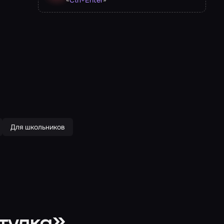
Ctrl
+
Enter
Для школьников
атулка»