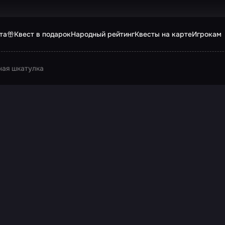
та
Квест в подарок
Народный рейтинг
Квесты на карте
Игрокам
ная шкатулка