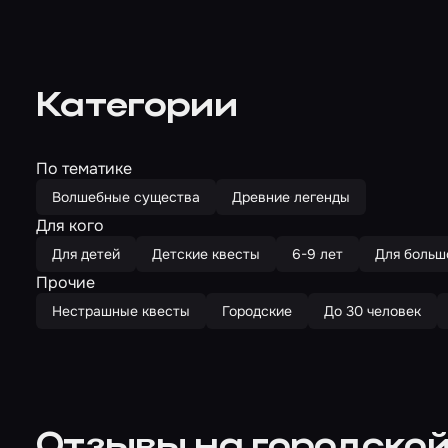
Категории
По тематике
Волшебные существа
Древние легенды
Для кого
Для детей
Детские квесты
6-9 лет
Для больш
Прочие
Нестрашные квесты
Городские
До 30 человек
Отзывы на городской