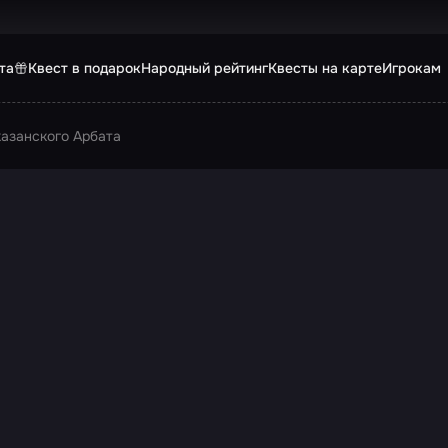
та
Квест в подарок
Народный рейтинг
Квесты на карте
Игрокам
казанского Арбата