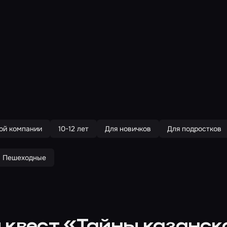
ой компании
10-12 лет
Для новичков
Для подростков
Пешеходные
 квест «Тайны казанск