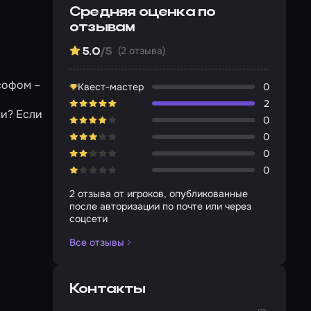
Средняя оценка по
отзывам
(2 отзыва)
5.0
/5
софом –
Квест-мастер
0
2
ми? Если
0
0
0
0
2 отзыва от игроков, опубликованные
после авторизации по почте или через
соцсети
Все отзывы
Контакты