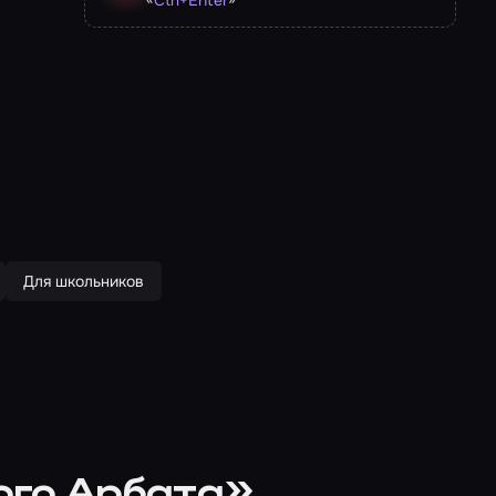
Ctrl
+
Enter
Для школьников
ого Арбата»