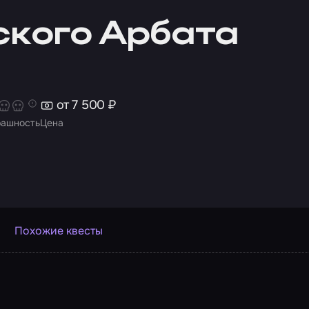
ского Арбата
от 7 500 ₽
рашность
Цена
Похожие квесты