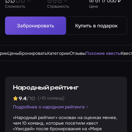
от 17 000 ₽
Сложность
Страшность
Цена
Забронировать
Купить в подарок
арии
Цены
Бронировать
Категории
Отзывы
Похожие квесты
Квес
Народный рейтинг
(<10 команд)
9.4
/10
Подробнее о народном рейтинге
«Народный рейтинг» основан на оценках менее,
чем 10 команд, которые посетили квест
«Уэнсдей» после бронирования на «Мире