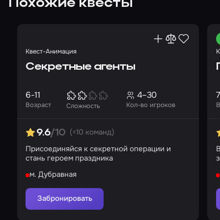
Похожие квесты
Квест-Анимация
К
Секретные агенты
6-11
4–30
7
Возраст
Кол-во игроков
В
Сложность
(<10 команд)
9.6
/10
Присоединяйся к секретной операции и
В
стань героем праздника
м. Дубравная
Забронировать