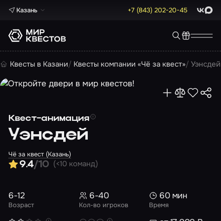
Казань
+7 (843) 202-20-45
ВКонта
Max
Квесты в Казани
Квесты компании «Чё за квест»
Уэнсдей
Квест-анимация
Уэнсдей
Чё за квест (Казань)
(<10 команд)
9.4
/10
6-12
6-40
60 мин
Возраст
Кол-во игроков
Время