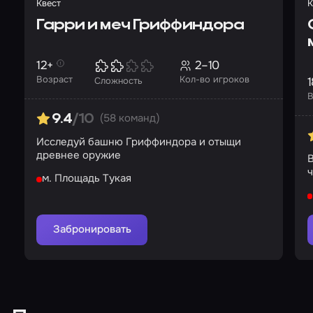
Квест
К
Гарри и меч Гриффиндора
12+
2–10
Возраст
Кол-во игроков
1
Сложность
В
(58 команд)
9.4
/10
Исследуй башню Гриффиндора и отыщи
древнее оружие
В
ч
м. Площадь Тукая
Забронировать