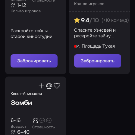
Страшность
Кол-во игроков
1–12
Кол-во игроков
(<10 команд)
9.4
/10
Спасите Уэнсдей и
Раскройте тайны
раскройте тайну
старой киностудии
школьных
м. Площадь Тукая
происшествий
Забронировать
Забронировать
Квест-Анимация
Зомби
6-16
Возраст
Страшность
6–40