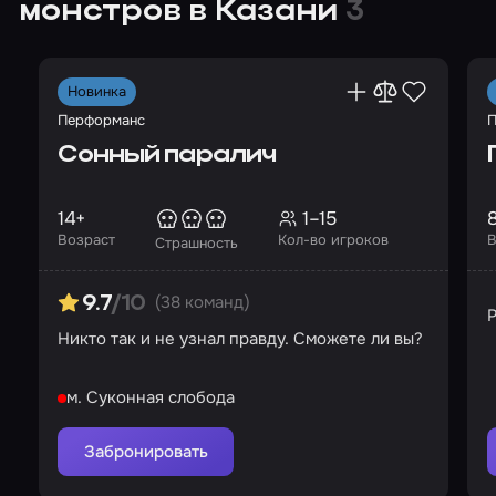
монстров в Казани
3
Новинка
Перформанс
П
Сонный паралич
14+
1–15
Возраст
Кол-во игроков
В
Страшность
(38 команд)
9.7
/10
Р
Никто так и не узнал правду. Сможете ли вы?
м. Суконная слобода
Забронировать