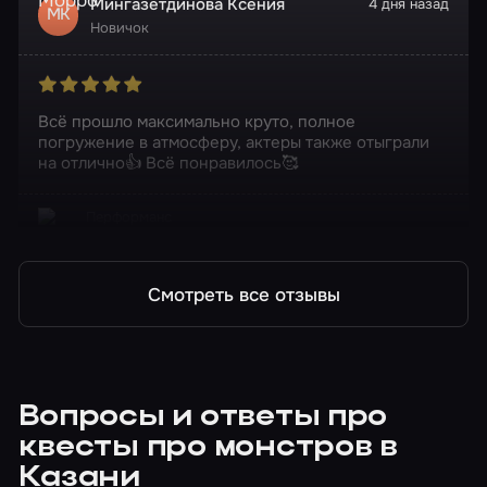
Мингазетдинова Ксения
4 дня назад
МК
Новичок
Всё прошло максимально круто, полное
погружение в атмосферу, актеры также отыграли
на отлично👍 Всё понравилось🥰
Перформанс
Лечебница доктора Морро
Смотреть все отзывы
Вопросы и ответы про
квесты про монстров в
Казани