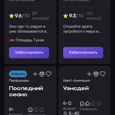
(81
(40
9.6
/10
9.3
/10
команда)
команд)
Оно где-то рядом и
Откройте врата
уже облизывается в
загробного мира и
предвкушении.
встретьте своих
м. Площадь Тукая
Поиграем?
демонов
Забронировать
Забронировать
Новинка
Перформанс
Квест-Анимация
Последний
Уэнсдей
сеанс
6-12
Возраст
8+
Сложность
6–40
Возраст