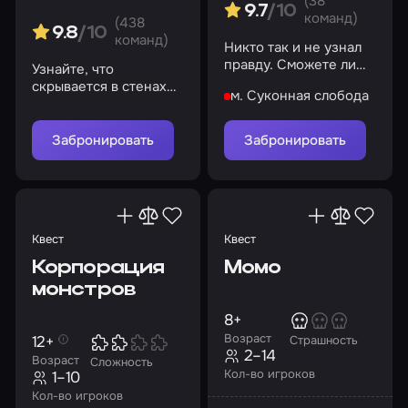
(38
9.7
/10
команд)
(438
9.8
/10
команд)
Никто так и не узнал
правду. Сможете ли
Узнайте, что
вы?
скрывается в стенах
м. Суконная слобода
старой больницы.
Уверены, что здесь
безопасно?
Забронировать
Забронировать
Квест
Квест
Корпорация
Момо
монстров
8+
Возраст
12+
Страшность
2–14
Возраст
Сложность
Кол-во игроков
1–10
Кол-во игроков