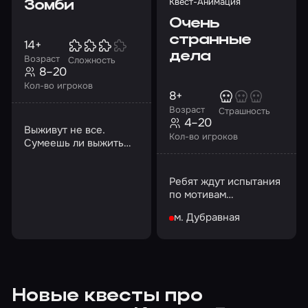
Квест-Анимация
Зомби
Очень
странные
14+
дела
Возраст
Сложность
8–20
Кол-во игроков
8+
Возраст
Страшность
4–20
Выживут не все.
Кол-во игроков
Сумеешь ли выжить
ты? Возможно, нет
Ребят ждут испытания
по мотивам
одноименного
м. Дубравная
сериала
Новые квесты про