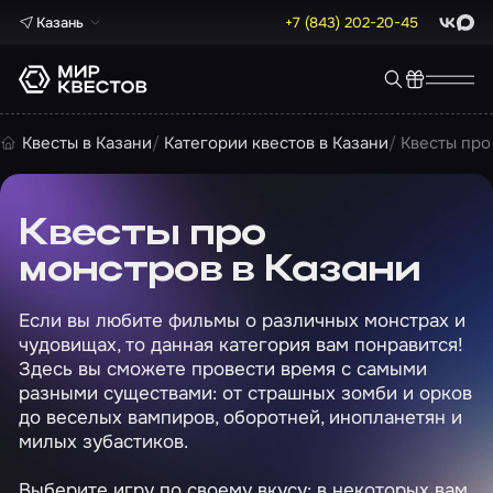
Казань
+7 (843) 202-20-45
ВКонта
Max
Квесты в Казани
Категории квестов в Казани
Квесты про
Квесты про
монстров в Казани
Если вы любите фильмы о различных монстрах и
чудовищах, то данная категория вам понравится!
Здесь вы сможете провести время с самыми
разными существами: от страшных зомби и орков
до веселых вампиров, оборотней, инопланетян и
милых зубастиков.
Выберите игру по своему вкусу: в некоторых вам