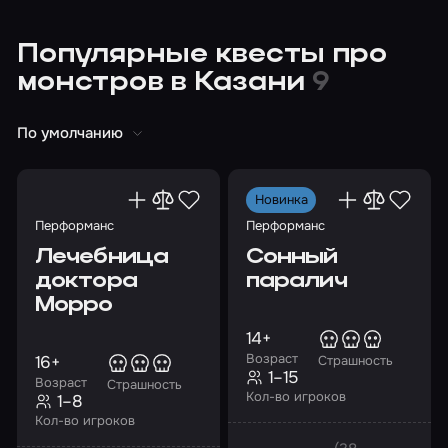
Популярные квесты про
монстров в Казани
9
По умолчанию
Новинка
Перформанс
Перформанс
Лечебница
Сонный
доктора
паралич
Морро
14+
Возраст
16+
Страшность
1–15
Возраст
Страшность
Кол-во игроков
1–8
Кол-во игроков