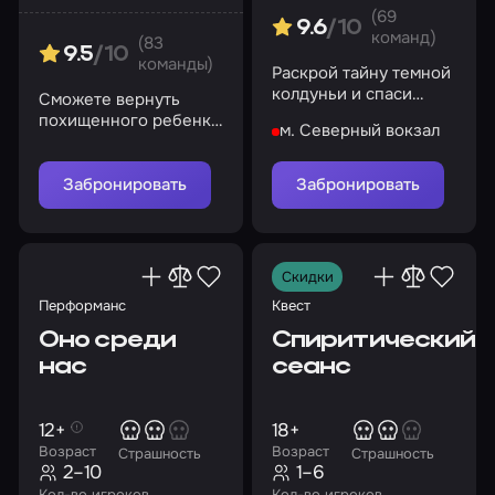
(69
9.6
/10
команд)
(83
9.5
/10
команды)
Раскрой тайну темной
колдуньи и спаси
Сможете вернуть
потерянных детей
похищенного ребенка
м. Северный вокзал
в комнату вовремя?
Забронировать
Забронировать
Скидки
Перформанс
Квест
Оно среди
Спиритический
нас
сеанс
12+
18+
Возраст
Возраст
Страшность
Страшность
2–10
1–6
Кол-во игроков
Кол-во игроков