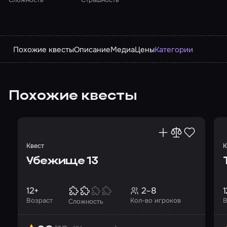
Похожие квесты
Описание
Медиа
Цены
Категории
Похожие квесты
Квест
К
Убежище 13
12+
2–8
1
Возраст
Кол-во игроков
В
Сложность