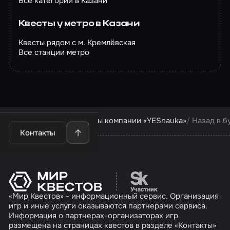
Все категории в Казани
Квесты у метро в Казани
Квесты рядом с м. Кремлёвская
Все станции метро
Квесты в Казани
Квесты компании «YESnauka»
Назад в 
Контакты
Перейти на сайт партн
«Мир Квестов» - информационный сервис. Организация
игр и иные услуги оказываются партнерами сервиса.
Информация о партнерах-организаторах игр
размещена на страницах квестов в разделе «Контакты»