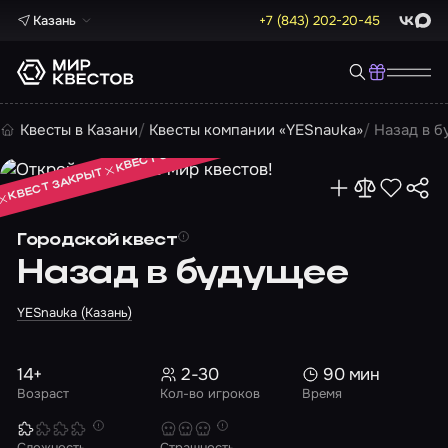
Казань
+7 (843) 202-20-45
ВКонта
Max
КВЕСТ ЗАКРЫТ
Квесты в Казани
Квесты компании «YESnauka»
Назад в 
КВЕСТ ЗАКРЫТ
КВЕСТ ЗАКРЫТ
Городской квест
Назад в будущее
YESnauka (Казань)
14+
2-30
90 мин
Возраст
Кол-во игроков
Время
Сложность
Страшность