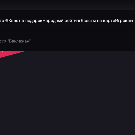
та
Квест в подарок
Народный рейтинг
Квесты на карте
Игрокам
сия "Баклажан"
 ЗАКРЫТ