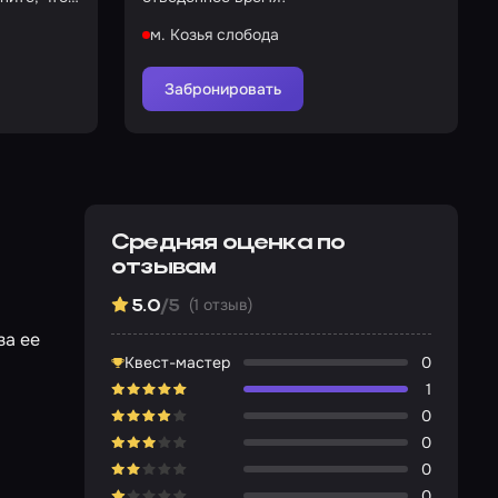
м. Козья слобода
Забронировать
Средняя оценка по
отзывам
(1 отзыв)
5.0
/5
за ее
Квест-мастер
0
1
0
0
0
0