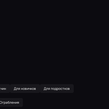
жчин
Для новичков
Для подростков
Ограбления