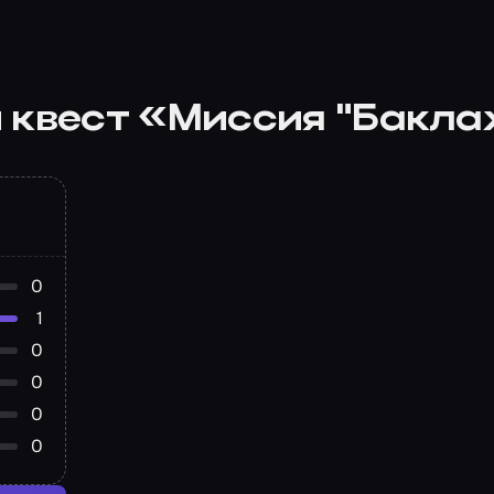
 квест «Миссия "Бакл
0
1
0
0
0
0