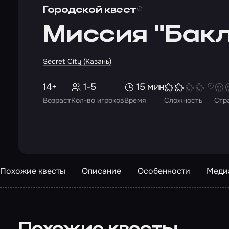
Городской квест
Миссия "Бак
Secret City (Казань)
14+
1-5
15 мин
Возраст
Кол-во игроков
Время
Сложность
Стр
Похожие квесты
Описание
Особенности
Меди