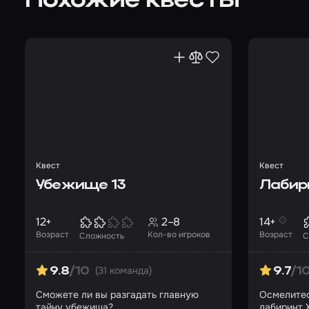
Похожие квесты
Квест
Квест
Убежище 13
Лабир
12+
2–8
14+
Возраст
Кол-во игроков
Возраст
Сложность
С
(31 команда)
9.8
/10
9.7
/1
Сможете ли вы разгадать главную
Осмелитес
тайну убежища?
лабиринт 