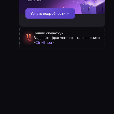
Квестов»!
Узнать подробности
Нашли опечатку?
Выделите фрагмент текста и нажмите
«
»
Ctrl
+
Enter