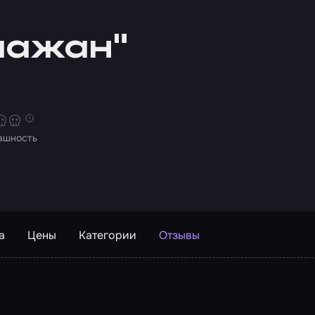
лажан"
ашность
а
Цены
Категории
Отзывы