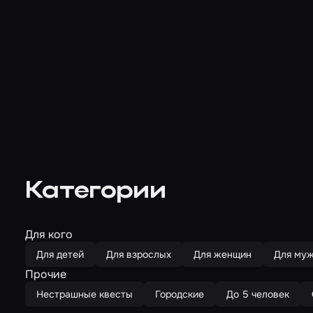
Категории
Для кого
Для детей
Для взрослых
Для женщин
Для му
Прочие
Нестрашные квесты
Городские
До 5 человек