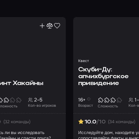
Квест
Скуби-Ду:
апчихбургское
инт Хакайны
привидение
2–5
16+
1
Кол-во игроков
Возраст
Кол-в
ложность
Сложность
(32 команды)
(34 команды)
0
10.0
/10
ь ли вы исследовать
Исследуйте дом, находите у
Хакайны и спасти друга?
сопоставляйте факты и выяс