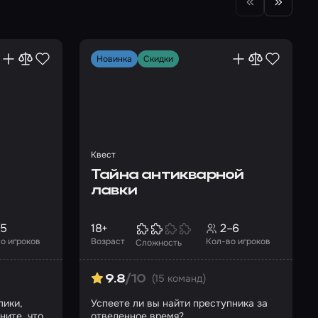
Новинка
Скидки
Квест
Тайна антикварной
лавки
–5
18+
2–6
о игроков
Возраст
Кол-во игроков
Сложность
(15 команд)
9.8
/10
лики,
Успеете ли вы найти преступника за
ните, что
отведенное время?