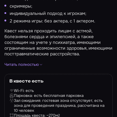
скримеры;
индивидуальный подход к игрокам;
2 режима игры: без актера, с 1 актером.
Квест нельзя проходить лицам с астмой,
болезнями сердца и эпилепсией, а также
состоящим на учете у психиатра, имеющими
ограниченные возможности здоровья, имеющими
посттравматические расстройства.
Фотографии игроков: услуга не предоставляется.
Читать полностью
Видео прохождения квеста: услуга не
предоставляется.
В квесте есть
Wi-Fi: есть
Парковка: есть бесплатная парковка
Зал ожидания: гостевая зона отсутствует, есть
зона для проведения праздника, рассчитана на
10 человек
Площадь квеста: ~270
м
2