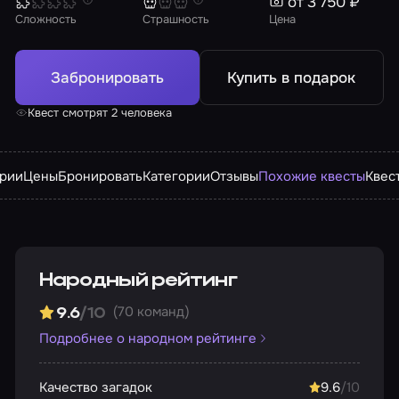
от 3 750 ₽
Сложность
Страшность
Цена
Забронировать
Купить в подарок
Квест смотрят 2 человека
арии
Цены
Бронировать
Категории
Отзывы
Похожие квесты
Квес
Народный рейтинг
(70 команд)
9.6
/10
Подробнее о народном рейтинге
Качество загадок
9.6
/10