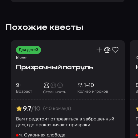
Похожие квесты
Для детей
Квест
К
Призрачный патруль
9+
1–10
Возраст
Кол-во игроков
В
Страшность
(<10 команд)
9.7
/10
Вам предстоит отправиться в заброшенный
дом, где проказничают призраки
ш
м. Суконная слобода