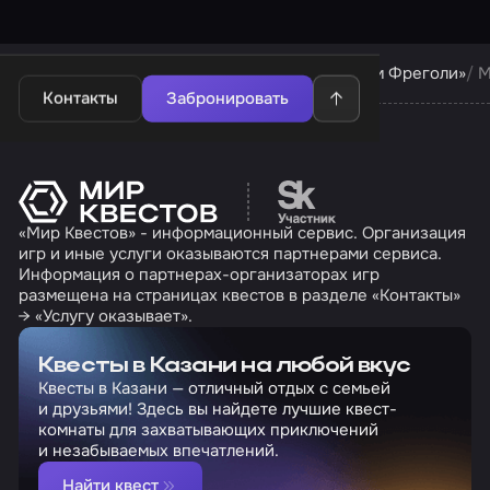
Квесты в Казани
Квесты компании «Симптом Фреголи»
М
Контакты
Забронировать
Перейти на сайт партн
«Мир Квестов» - информационный сервис. Организация
игр и иные услуги оказываются партнерами сервиса.
Информация о партнерах-организаторах игр
размещена на страницах квестов в разделе «Контакты»
→ «Услугу оказывает».
Квесты в Казани на любой вкус
Квесты в Казани — отличный отдых с семьей
и друзьями! Здесь вы найдете лучшие квест-
комнаты для захватывающих приключений
и незабываемых впечатлений.
Найти квест