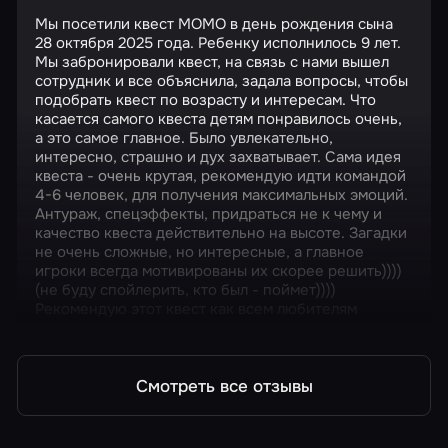
Мы посетили квест МОМО в день рождения сына
28 октября 2025 года. Ребенку исполнилось 9 лет.
Мы забронировали квест, на связь с нами вышел
сотрудник и все объяснила, задала вопросы, чтобы
подобрать квест по возрасту и интересам. Что
касается самого квеста детям понравилось очень,
а это самое главное. Было увлекательно,
интересно, страшно и дух захватывает. Сама идея
квеста - очень крутая, рекомендую идти командой
4-6 человек, для получения максимальных эмоций.
Антураж, спецэффекты, придраться не к чему и
качество квеста действительно на высоте. Загадки
не очень сложные, но интересные, а главное
игроки всегда мотивированы их скорее решить))))
(не буду спойлерить, кто был - поймет))))
Рекомендую этот квест как всем любителям
страшилок, так и новичкам)
Смотреть все отзывы