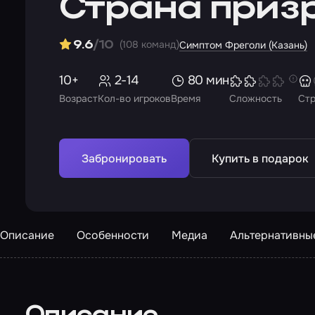
Страна приз
(108 команд)
9.6
/10
Симптом Фреголи (Казань)
10+
2-14
80 мин
Возраст
Кол-во игроков
Время
Сложность
Ст
Забронировать
Купить в подарок
Описание
Особенности
Медиа
Альтернативны