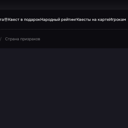
та
Квест в подарок
Народный рейтинг
Квесты на карте
Игрокам
Страна призраков