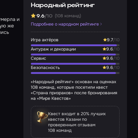
Народный рейтинг
(108 команд)
9.6
/10
умерла и
Подробнее о народном рейтинге
вую же
лись
Игра актёров
9.7
/10
Антураж и декорации
9.6
/10
Сервис
9.6
/10
Безопасность
9.6
/10
«Народный рейтинг» основан на оценках
108 команд, которые посетили квест
«Страна призраков» после бронирования
на «Мире Квестов»
Квест входит в 20% лучших
квестов Казани по
проверенным отзывам
108 команд