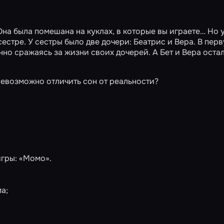
Она была помешана на куклах, в которые вы играете… Но 
естре. У сестры было две дочери: Беатрис и Вера. В пер
нно сражаясь за жизни своих дочерей. А Бет и Вера оста
невозможно отличить сон от реальности?
игры:
«Момо»
.
а;