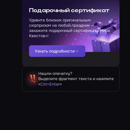
Подарочный сертификат
Удивите близких оригинальным
сюрпризом на любой праздник —
закажите подарочный сертификат «Мира
Квестов»!
Узнать подробности
Нашли опечатку?
Выделите фрагмент текста и нажмите
«
»
Ctrl
+
Enter