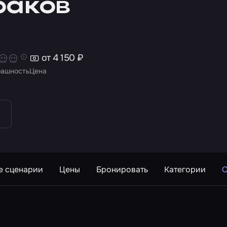
раков
от 4 150 ₽
рашность
Цена
е сценарии
Цены
Бронировать
Категории
О