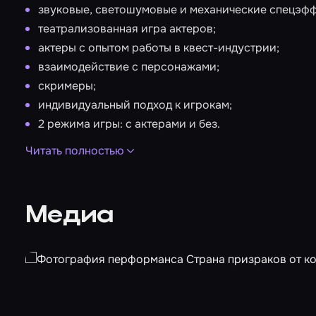
звуковые, светошумовые и механические спецэфф
театрализованная игра актеров;
актеры с опытом работы в квест-индустрии;
взаимодействие с персонажами;
скримеры;
индивидуальный подход к игрокам;
2 режима игры: с актерами и без.
Квест нельзя проходить лицам с астмой, болезнями 
Читать полностью
имеющими ограниченные возможности здоровья, и
Фотографии игроков: услуга не предоставляется.
Видео прохождения квеста: услуга не предоставляет
Медиа