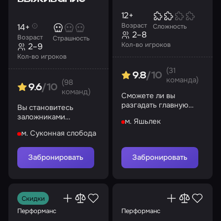
12+
Возраст
14+
Сложность
2–8
Возраст
Страшность
Кол-во игроков
2–9
Кол-во игроков
(31
9.8
/10
команда)
(98
9.6
/10
команд)
Сможете ли вы
разгадать главную
Вы становитесь
тайну убежища?
заложниками
м. Яшьлек
серийного маньяка.
м. Суконная слобода
Попробуйте спастись
из заточения!
Забронировать
Забронировать
Скидки
Перформанс
Перформанс