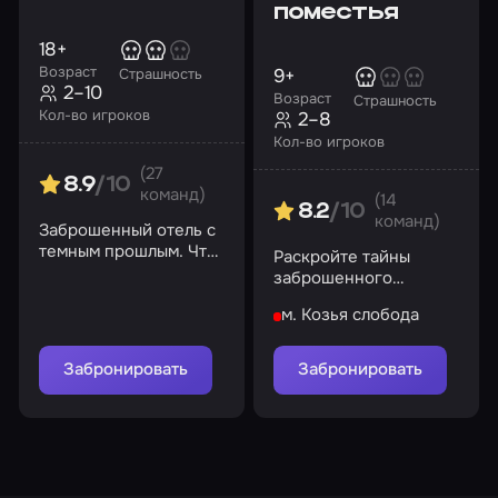
поместья
18+
Возраст
9+
Страшность
2–10
Возраст
Страшность
Кол-во игроков
2–8
Кол-во игроков
(27
8.9
/10
команд)
(14
8.2
/10
команд)
Заброшенный отель с
темным прошлым. Что
Раскройте тайны
скрывают его
заброшенного
коридоры?
поместья XVIII века
м. Козья слобода
Забронировать
Забронировать