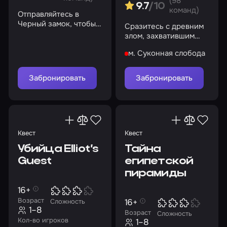
(98
9.7
/10
команд)
Отправляйтесь в
Черный замок, чтобы
Сразитесь с древним
разбудить душу
злом, захватившим
древнего героя
монастырь
м. Суконная слобода
Забронировать
Забронировать
Квест
Квест
Убийца Elliot’s
Тайна
Guest
египетской
пирамиды
16+
Возраст
16+
Сложность
1–8
Возраст
Сложность
Кол-во игроков
1–8