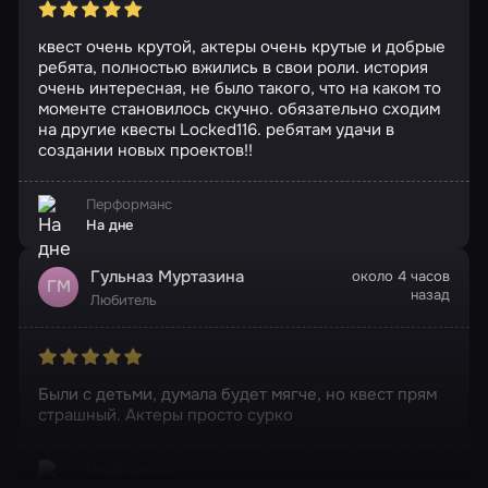
квест очень крутой, актеры очень крутые и добрые
ребята, полностью вжились в свои роли. история
очень интересная, не было такого, что на каком то
моменте становилось скучно. обязательно сходим
на другие квесты Locked116. ребятам удачи в
создании новых проектов!!
Перформанс
На дне
Гульназ Муртазина
около 4 часов
ГМ
назад
Любитель
Были с детьми, думала будет мягче, но квест прям
страшный. Актеры просто сурко
Перформанс