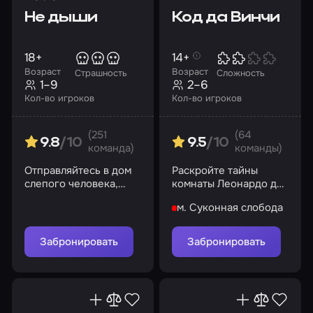
Не дыши
Код да Винчи
18+
14+
Возраст
Возраст
Страшность
Сложность
1–9
2–6
Кол-во игроков
Кол-во игроков
(251
(64
9.8
/10
9.5
/10
команда)
команды)
Отправляйтесь в дом
Раскройте тайны
слепого человека,
комнаты Леонардо да
чтобы ограбить его,
Винчи и найдите
м. Суконная слобода
но будьте бдительны
святой Грааль
Забронировать
Забронировать