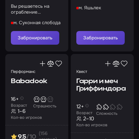
доме на берегу озера
Вы решаетесь на
м. Яшьлек
ограбление
подпольного казино,
м. Суконная слобода
которое принадлежит
известному гангстеру
Забронировать
Забронировать
Перформанс
Квест
Babadook
Гарри и меч
Гриффиндора
16+
Возраст
12+
Страшность
1–6
Возраст
Сложность
Кол-во игроков
2–10
Кол-во игроков
(156
9.5
/10