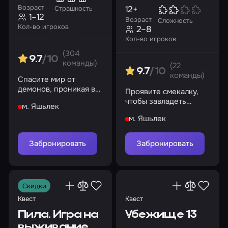
Возраст
12+
Страшность
1–12
Возраст
Сложность
Кол-во игроков
2–8
Кол-во игроков
(304
9.7
/10
команды)
(22
9.7
/10
команды)
Спасите мир от
демонов, проникая в
Проявите смекалку,
темные уголки
чтобы завладеть
м. Яшьлек
больницы
сокровищем и
м. Яшьлек
выбраться из
заключения
Забронировать
Забронировать
Скидки
Квест
Квест
Пила. Игра на
Убежище 13
выживание