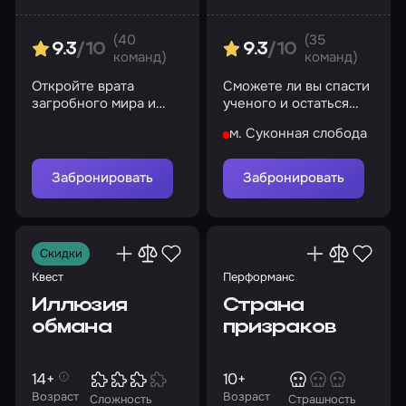
(40
(35
9.3
/10
9.3
/10
команд)
команд)
Откройте врата
Сможете ли вы спасти
загробного мира и
ученого и остаться
встретьте своих
честными перед собой
м. Суконная слобода
демонов
Забронировать
Забронировать
Скидки
Квест
Перформанс
Иллюзия
Страна
обмана
призраков
14+
10+
Возраст
Возраст
Сложность
Страшность