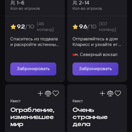
1–6
2–14
Кол-во игроков
Кол-во игроков
(46
(107
9.2
/10
9.6
/10
команд)
команд)
Спаситесь из подвала
Отправляйтесь в дом
и раскройте истинные
Кларисс и узнайте его
мотивы подмены
мрачные тайны
м. Северный вокзал
Забронировать
Забронировать
Квест
Квест
Ограбление,
Очень
изменившее
странные
мир
дела