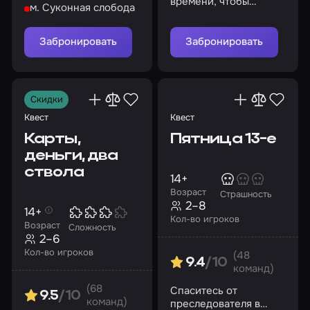
времени, чтобы
м. Суконная слобода
Выживете ли вы?
исследовать прошлое
и будущее
Забронировать
Забронировать
Скидки
Квест
Квест
Карты,
Пятница 13-е
деньги, два
ствола
14+
Возраст
Страшность
2–8
14+
Кол-во игроков
Возраст
Сложность
2–6
Кол-во игроков
(48
9.4
/10
команд)
(68
Спаситесь от
9.5
/10
команд)
преследователя в