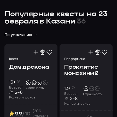
Популярные квесты на 23
февраля в Казани
36
По умолчанию
Квест
Перформанс
Дом дракона
Проклятие
монахини 2
16+
Возраст
12+
Сложность
2–6
Возраст
Страшность
Кол-во игроков
2–8
Кол-во игроков
(206
9.9
/10
команд)