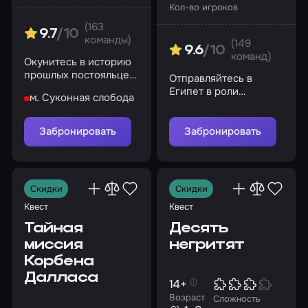
Кол-во игроков
(163
9.7
/10
команды)
(149
9.6
/10
команд)
Окунитесь в историю
прошлых постояльцев
Отправляйтесь в
гостиницы, закрытой в
Египет в роли
м. Суконная слобода
1965 году
археологов и изучите
тайну первого чуда
света
Забронировать
Забронировать
Скидки
Скидки
Квест
Квест
Тайная
Десять
миссия
негритят
Корбена
Далласа
14+
Возраст
Сложность