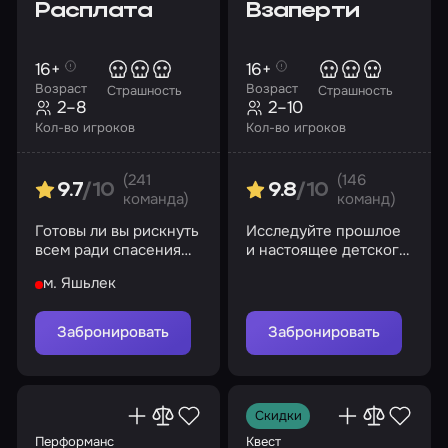
Расплата
Взаперти
16+
16+
Возраст
Возраст
Страшность
Страшность
2–8
2–10
Кол-во игроков
Кол-во игроков
(241
(146
9.7
/10
9.8
/10
команда)
команд)
Готовы ли вы рискнуть
Исследуйте прошлое
всем ради спасения
и настоящее детского
вашей души?
приюта
м. Яшьлек
Забронировать
Забронировать
Скидки
Перформанс
Квест