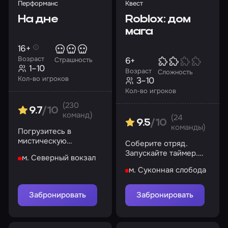
Перформанс
Квест
На дне
Roblox: дом
мага
16+
Возраст
6+
Страшность
1–10
Возраст
Сложность
Кол-во игроков
3–10
Кол-во игроков
(230
9.7
/10
команд)
(24
9.5
/10
команды)
Погрузитесь в
мистическую
Соберите отряд.
атмосферу ресторана
Запускайте таймер.
м. Северный вокзал
Ваша миссия
м. Суконная слобода
начинается сейчас
Забронировать
Забронировать