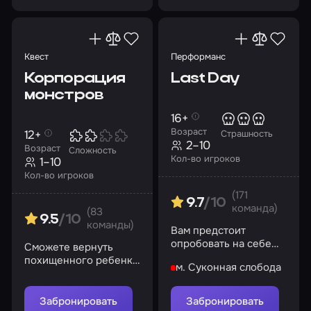
Квест
Перформанс
Корпорация
Last Day
монстров
16+
Возраст
12+
Страшность
2–10
Возраст
Сложность
Кол-во игроков
1–10
Кол-во игроков
(171
9.7
/10
команда)
(83
9.5
/10
команды)
Вам предстоит
опробовать на себе
Сможете вернуть
страдания, что
похищенного ребенка
м. Суконная слобода
испытали несчастные
в комнату вовремя?
жертвы братьев
Баррелл
Забронировать
Забронировать