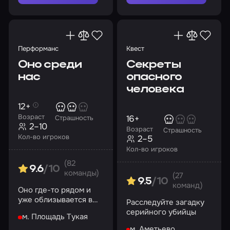
Перформанс
Квест
Оно среди
Секреты
нас
опасного
человека
12+
Возраст
16+
Страшность
2–10
Возраст
Страшность
Кол-во игроков
2–5
Кол-во игроков
(82
9.6
/10
команды)
(27
9.5
/10
команд)
Оно где-то рядом и
уже облизывается в
Расследуйте загадку
предвкушении.
серийного убийцы
м. Площадь Тукая
Поиграем?
м. Аметьево