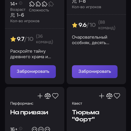
1–8
14+
Кол-во игроков
Возраст
Сложность
1–6
Кол-во игроков
(88
9.6
/10
команд)
(36
Очаровательный
9.7
/10
команд)
особняк, десять
загадочных смертей,
Раскройте тайну
один убийца. Сможете
древнего храма и
разгадать эту тайну?
спасите мир от
великого зла
Забронировать
Забронировать
Перформанс
Квест
На привязи
Тюрьма
"Форт"
16+