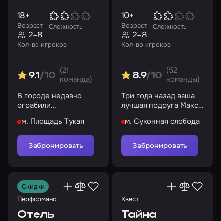
18+
10+
Возраст
Возраст
Сложность
Сложность
2–8
2–8
Кол-во игроков
Кол-во игроков
(21
(52
9.1
/10
8.9
/10
команда)
команды)
В городе недавно
Три года назад ваша
ограбили
лучшая подруга Макс
влиятельного
Рид таинственно
м. Площадь Тукая
м. Суконная слобода
человека. Помогите
исчезла
найти грабителя...
Забронировать
Забронировать
Скидки
Перформанс
Квест
Отель
Тайна