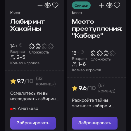
Скидки
Квест
Квест
Лабиринт
Место
Хакайны
преступления:
"Кабаре"
14+
Возраст
18+
Сложность
2–5
Возраст
Сложность
Кол-во игроков
1–6
Кол-во игроков
(32
9.7
/10
команды)
(67
9.6
/10
команд)
Осмелитесь ли вы
исследовать лабиринт
Раскройте тайны
Хакайны и спасти
элитного кабаре и
м. Аметьево
друга?
найдите убийцу!
Забронировать
Забронировать