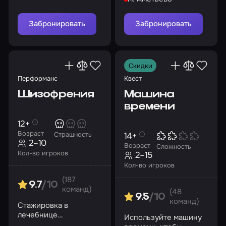
Забронировать
Забронировать
Скидки
Перформанс
Квест
Шизофрения
Машина
времени
12+
Возраст
14+
Страшность
2–10
Возраст
Сложность
Кол-во игроков
2–15
Кол-во игроков
(187
9.7
/10
команд)
(48
9.5
/10
команд)
Стажировка в
лечебнице
Используйте машину
обернулась ужасом.