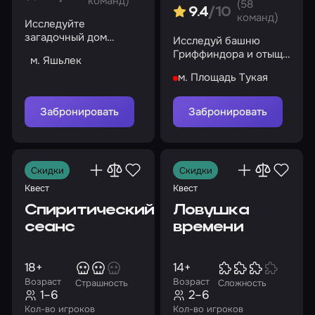
команд)
(58
9.4
/10
команд)
Исследуйте
загадочный дом
Исследуй башню
Эванса и раскройте
Гриффиндора и отыщи
м. Яшьлек
его тайны
древнее оружие
м. Площадь Тукая
Забронировать
Забронировать
Скидки
Скидки
Квест
Квест
Спиритический
Ловушка
сеанс
времени
18+
14+
Возраст
Возраст
Страшность
Сложность
1–6
2–6
Кол-во игроков
Кол-во игроков