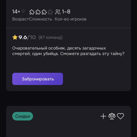
14+
1–8
Возраст
Сложность
Кол-во игроков
(87 команд)
9.6
/10
Очаровательный особняк, десять загадочных
смертей, один убийца. Сможете разгадать эту тайну?
Забронировать
Скидки