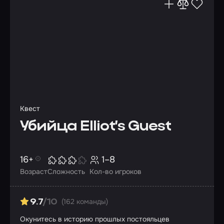
Квест
Убийца Elliot’s Guest
16+
1–8
Возраст
Сложность
Кол-во игроков
(162 команды)
9.7
/10
Окунитесь в историю прошлых постояльцев