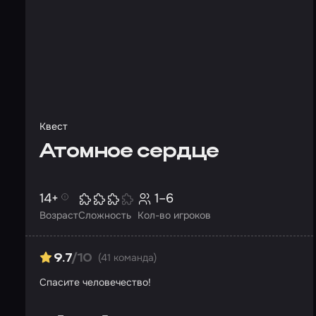
Квест
Атомное сердце
14+
1–6
Возраст
Сложность
Кол-во игроков
(41 команда)
9.7
/10
Спасите человечество!