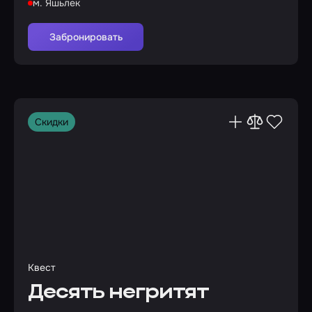
м. Яшьлек
Забронировать
Скидки
Квест
Десять негритят