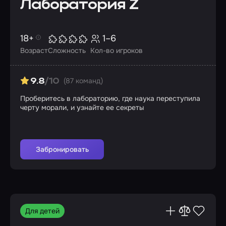
Лаборатория Z
18+
1–6
Возраст
Сложность
Кол-во игроков
(87 команд)
9.8
/10
Проберитесь в лабораторию, где наука переступила
черту морали, и узнайте ее секреты
Забронировать
Для детей