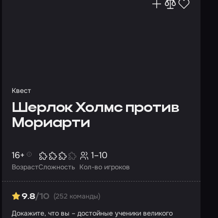
Квест
Шерлок Холмс против
Мориарти
16+
1–10
Возраст
Сложность
Кол-во игроков
(252 команды)
9.8
/10
Докажите, что вы – достойные ученики великого