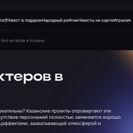
та
Квест в подарок
Народный рейтинг
Квесты на карте
Игрокам
 без актеров в Казани
ктеров в
влекательны? Казанские проекты опровергают эти
отсутствие персонажей полностью заменяется хорошо
цэффектами, захватывающей атмосферой и