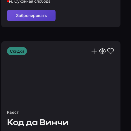
м. Суконная слобода
Забронировать
Скидки
Квест
Код да Винчи