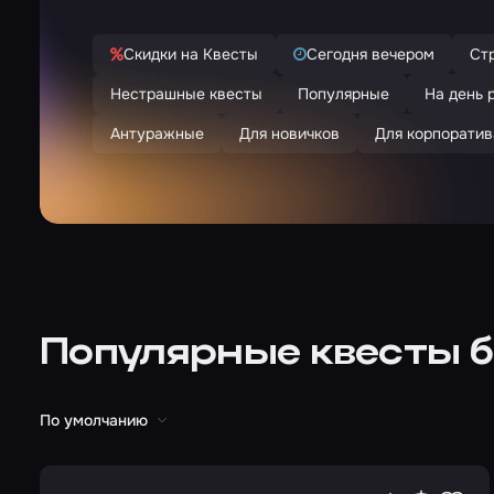
Скидки на Квесты
Сегодня вечером
Ст
Нестрашные квесты
Популярные
На день 
Антуражные
Для новичков
Для корпоратив
Популярные квесты б
По умолчанию