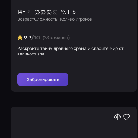
14+
1–6
Возраст
Сложность
Кол-во игроков
(33 команды)
9.7
/10
Раскройте тайну древнего храма и спасите мир от
великого зла
Забронировать