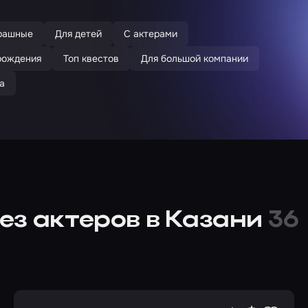
рашные
Для детей
С актерами
рождения
Топ квестов
Для большой компании
а
ез актеров в Казани
36