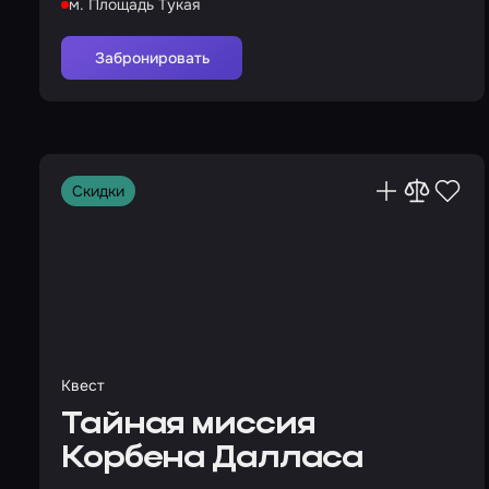
м. Площадь Тукая
Забронировать
Скидки
Квест
Тайная миссия
Корбена Далласа