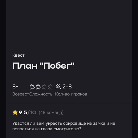
Квест
План "Побег"
8+
2–8
Возраст
Сложность
Кол-во игроков
(48 команд)
9.5
/10
Удастся ли вам украсть сокровище из замка и не
попасться на глаза смотрителю?