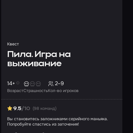
Квест
Пила. Игра на
выживание
14+
2–9
Возраст
Страшность
Кол-во игроков
(98 команд)
9.5
/10
Вы становитесь заложниками серийного маньяка.
Попробуйте спастись из заточения!