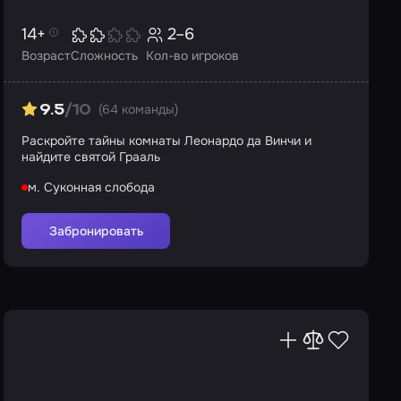
14+
2–6
Возраст
Сложность
Кол-во игроков
(64 команды)
9.5
/10
Раскройте тайны комнаты Леонардо да Винчи и
найдите святой Грааль
м. Суконная слобода
Забронировать