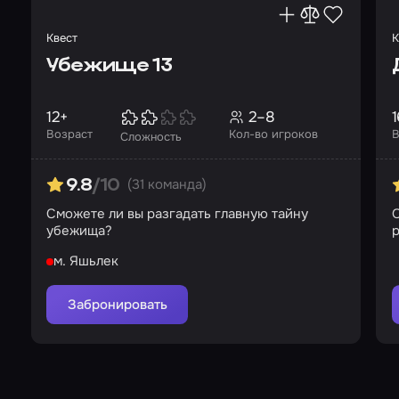
Квест
К
Убежище 13
12+
2–8
1
Возраст
Кол-во игроков
В
Сложность
(31 команда)
9.8
/10
Сможете ли вы разгадать главную тайну
О
убежища?
р
м. Яшьлек
Забронировать