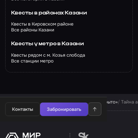
Квесты в районах Казани
Квесты в Кировском районе
Все районы Казани
Квесты у метро в Казани
Квесты рядом с м. Козья слобода
Все станции метро
Квесты в Казани
Квесты компании «Шито-крыто»
Тайна 
Контакты
Забронировать
Перейти на сайт партн