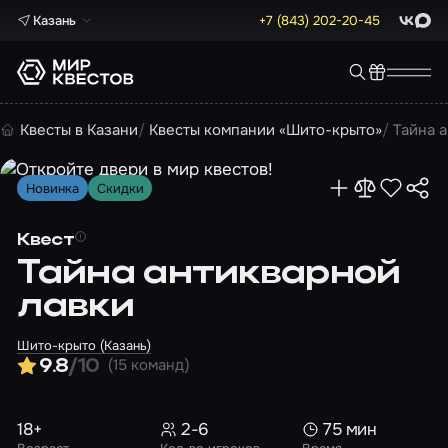
Казань
+7 (843) 202-20-45
ВКонта
Max
Квесты в Казани
Квесты компании «Шито-крыто»
Тайна 
Новинка
Скидки
Квест
Тайна антикварной
лавки
Шито-крыто (Казань)
(15 команд)
9.8
/10
18+
2-6
75 мин