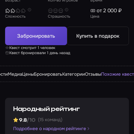
Возраст
Кол-во игроков
Время
от 2 000 ₽
Сложность
Страшность
Цена
Забронировать
Купить в подарок
Квест смотрит 1 человек
Квест бронировали 1 день назад
сти
Медиа
Цены
Бронировать
Категории
Отзывы
Похожие квес
Народный рейтинг
(15 команд)
9.8
/10
Подробнее о народном рейтинге