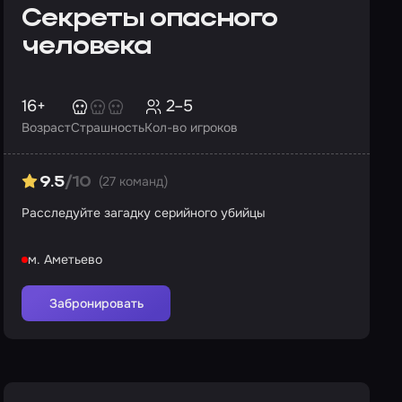
Секреты опасного
человека
16+
2–5
Возраст
Страшность
Кол-во игроков
(27 команд)
9.5
/10
Расследуйте загадку серийного убийцы
м. Аметьево
Забронировать