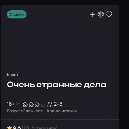
Скидки
Квест
Очень странные дела
16+
2–8
Возраст
Сложность
Кол-во игроков
(54 команды)
9.6
/10