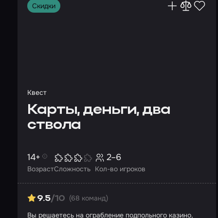
Скидки
Квест
Карты, деньги, два
ствола
14+
2–6
Возраст
Сложность
Кол-во игроков
(68 команд)
9.5
/10
Вы решаетесь на ограбление подпольного казино,