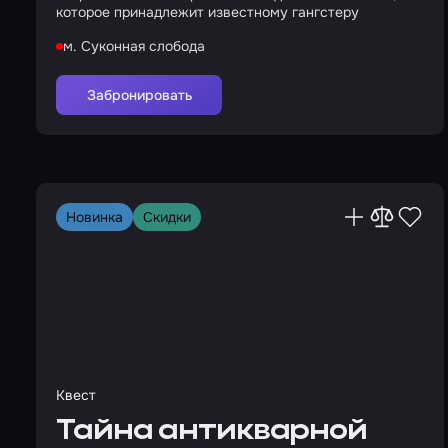
которое принадлежит известному гангстеру
м. Суконная слобода
Забронировать
Новинка
Скидки
Квест
Тайна антикварной