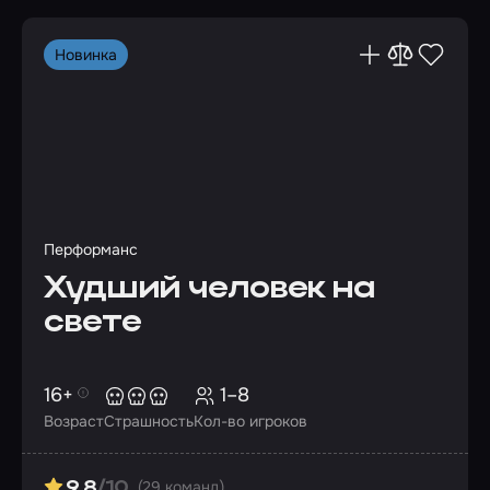
Новинка
Перформанс
Худший человек на
свете
16+
1–8
Возраст
Страшность
Кол-во игроков
(29 команд)
9.8
/10