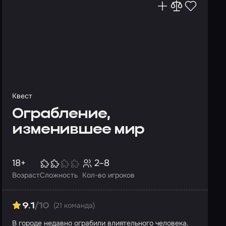
Квест
Ограбление,
изменившее мир
18+
2–8
Возраст
Сложность
Кол-во игроков
(21 команда)
9.1
/10
В городе недавно ограбили влиятельного человека.