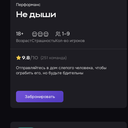
Перформанс
Не дыши
18+
1–9
Возраст
Страшность
Кол-во игроков
(251 команда)
9.8
/10
Отправляйтесь в дом слепого человека, чтобы
ограбить его, но будьте бдительны
Забронировать