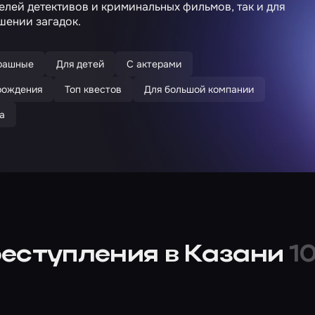
елей детективов и криминальных фильмов, так и для
ешении загадок.
рашные
Для детей
С актерами
рождения
Топ квестов
Для большой компании
а
еступления в Казани
1