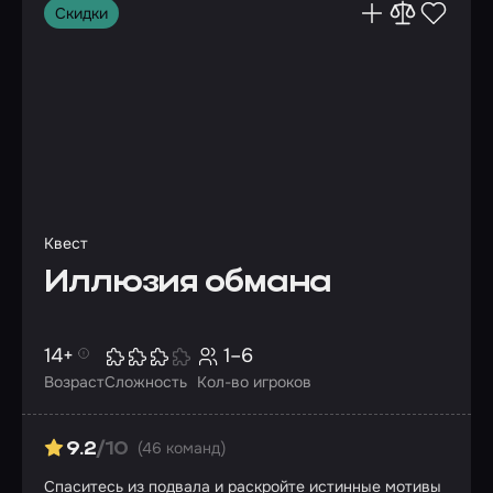
Скидки
Квест
Иллюзия обмана
14+
1–6
Возраст
Сложность
Кол-во игроков
(46 команд)
9.2
/10
Спаситесь из подвала и раскройте истинные мотивы