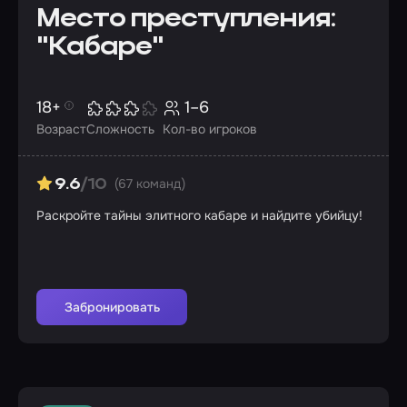
Место преступления:
"Кабаре"
18+
1–6
Возраст
Сложность
Кол-во игроков
(67 команд)
9.6
/10
Раскройте тайны элитного кабаре и найдите убийцу!
Забронировать