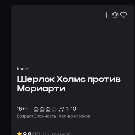
Квест
Шерлок Холмс против
Мориарти
16+
1–10
Возраст
Сложность
Кол-во игроков
(251 команда)
9.8
/10