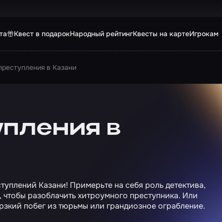
та
Квест в подарок
Народный рейтинг
Квесты на карте
Игрокам
преступления в Казани
упления в
туплений Казани! Примерьте на себя роль детектива,
, чтобы разоблачить хитроумного преступника. Или
рзкий побег из тюрьмы или грандиозное ограбление.