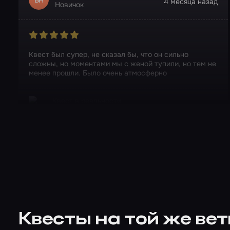
4 месяца назад
Новичок
Квест был супер, не сказал бы, что он сильно
сложны, но моментами мы с женой тупили, но тем не
менее прошли. Было очень атмосферно
Квест в реальности
Лабиринт Хакайны
Квесты на той же ве