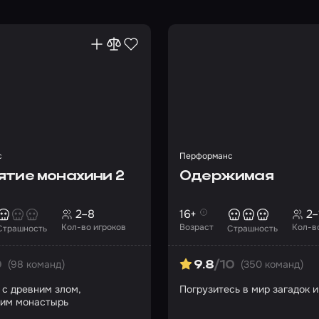
с
Перформанс
ятие монахини 2
Одержимая
2–8
16+
2–
Кол-во игроков
Возраст
Кол-в
Страшность
Страшность
(98 команд)
(350 команд)
0
9.8
/10
 с древним злом,
Погрузитесь в мир загадок 
им монастырь