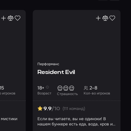
Перформанс
Resident Evil
15
18+
2–8
о игроков
Возраст
Кол-во игроков
Страшность
(111 команд)
9.9
/10
и мистики
Если вы читаете, вы не одиноки! В
нашем бункере есть еда, вода, кров и
безопасность