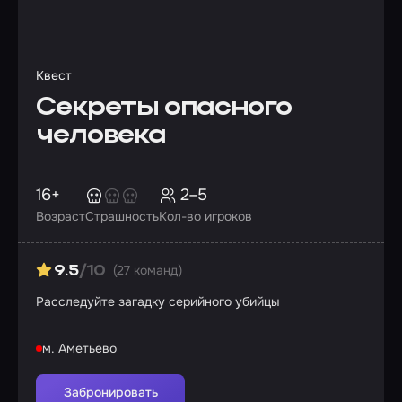
Квест
Секреты опасного
человека
16+
2–5
Возраст
Страшность
Кол-во игроков
(27 команд)
9.5
/10
Расследуйте загадку серийного убийцы
м. Аметьево
Забронировать