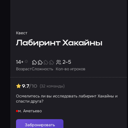
Квест
Лабиринт Хакайны
14+
2–5
Возраст
Сложность
Кол-во игроков
(32 команды)
9.7
/10
Осмелитесь ли вы исследовать лабиринт Хакайны и
спасти друга?
м. Аметьево
Забронировать