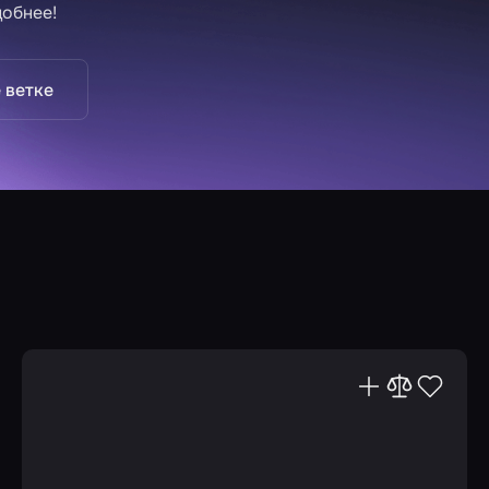
добнее!
 ветке