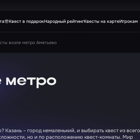
та
Квест в подарок
Народный рейтинг
Квесты на карте
Игрокам
сты возле метро Аметьево
 метро
? Казань – город немаленький, и выбирать квест из всег
 сложности, но и по расположению квест-комнаты. Мир