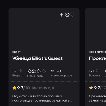
Квест
Перформан
Убийца Elliot’s Guest
Прокл
16+
1–8
12+
Возраст
Кол-во игроков
Возраст
Сложность
(162 команды)
9.7
/10
9.7
/1
Окунитесь в историю прошлых
Сразитесь
постояльцев гостиницы, закрытой в
захвативш
1965 году