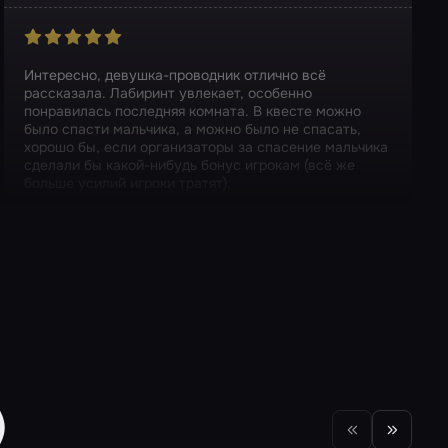
Интересно, девушка-проводник отлично всё
рассказала. Лабиринт увлекает, особенно
понравилась последняя комната. В квесте можно
было спасти мальчика, а можно было не спасать,
хорошо бы, если организаторы за спасение мальчика
сделали бы какой-нибудь бонус игрокам (всё же
больше усилий игроки тратят).
Квест в реальности
Лабиринт Хакайны
)