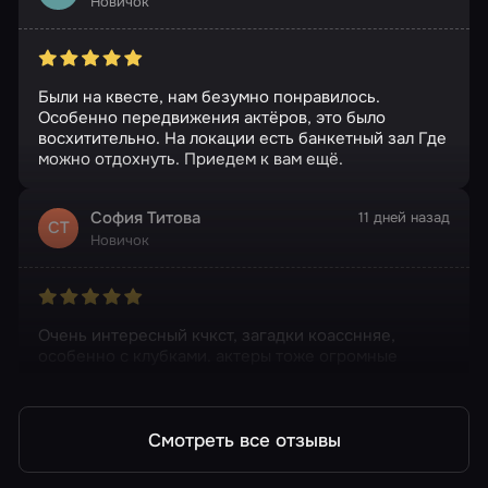
Новичок
Были на квесте, нам безумно понравилось.
Особенно передвижения актёров, это было
восхитительно. На локации есть банкетный зал Где
можно отдохнуть. Приедем к вам ещё.
София Титова
11 дней назад
СТ
Новичок
Очень интересный кчкст, загадки коасснняе,
особенно с клубками. актеры тоже огромные
молодцы, сдеелали все супер
Смотреть все отзывы