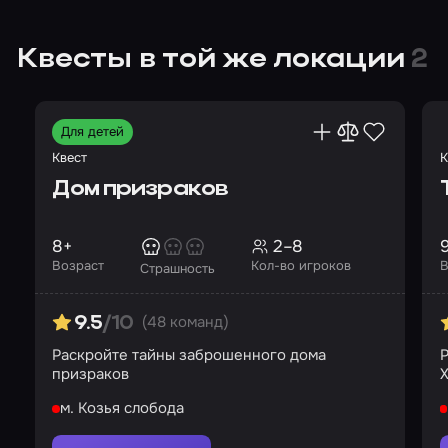
Квесты в той же локации
2
Для детей
Квест
К
Дом призраков
8+
2–8
Возраст
Кол-во игроков
В
Страшность
(48 команд)
9.5
/10
Раскройте тайны заброшенного дома
призраков
X
м. Козья слобода