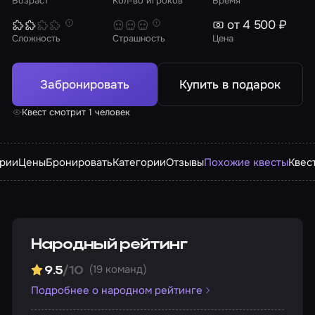
Возраст
Кол-во игроков
Время
от 4 500 ₽
Сложность
Страшность
Цена
Забронировать
Купить в подарок
Квест смотрит 1 человек
арии
Цены
Бронировать
Категории
Отзывы
Похожие квесты
Квес
Народный рейтинг
(19 команд)
9.5
/10
Подробнее о народном рейтинге