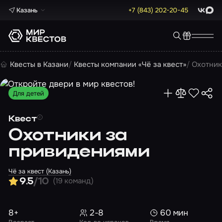
Казань
+7 (843) 202-20-45
ВКонта
Max
Квесты в Казани
Квесты компании «Чё за квест»
Охотник
Для детей
Квест
Охотники за
привидениями
Чё за квест (Казань)
(19 команд)
9.5
/10
8+
2-8
60 мин