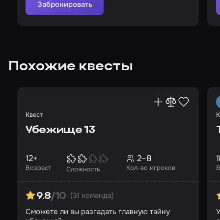
Забронировать
Похожие квесты
Квест
К
Убежище 13
12+
2–8
1
Возраст
Кол-во игроков
В
Сложность
(31 команда)
9.8
/10
Сможете ли вы разгадать главную тайну
У