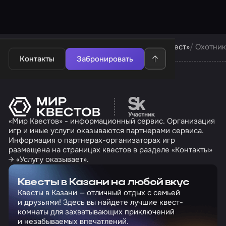
Квесты в Казани
Квесты компании «Чё за квест»
Охотник
Контакты
Забронировать
Перейти на сайт партн
«Мир Квестов» - информационный сервис. Организация
игр и иные услуги оказываются партнерами сервиса.
Информация о партнерах-организаторах игр
размещена на страницах квестов в разделе «Контакты»
→ «Услугу оказывает».
Квесты в Казани на любой вкус
Квесты в Казани — отличный отдых с семьей
и друзьями! Здесь вы найдете лучшие квест-
комнаты для захватывающих приключений
и незабываемых впечатлений.