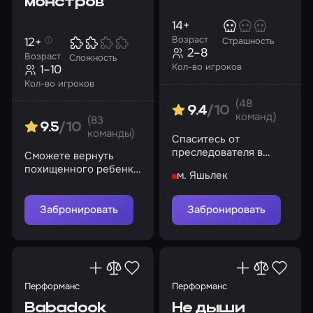
монстров
14+
Возраст
12+
Страшность
2–8
Возраст
Сложность
Кол-во игроков
1–10
Кол-во игроков
(48
9.4
/10
команд)
(83
9.5
/10
команды)
Спаситесь от
преследователя в
Сможете вернуть
доме на берегу озера
похищенного ребенка
м. Яшьлек
в комнату вовремя?
Забронировать
Забронировать
Перформанс
Перформанс
Babadook
Не дыши