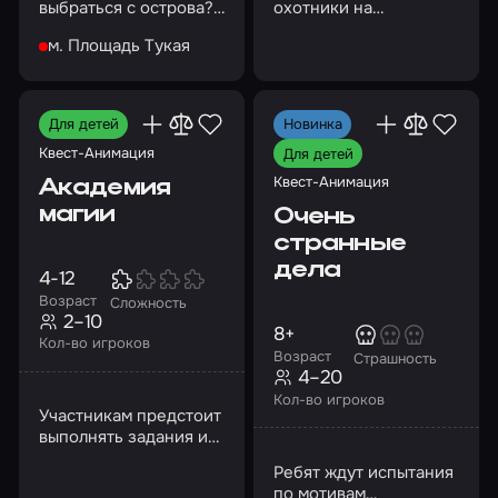
выбраться с острова?
охотники на
Давайте проверим!
привидений решили
м. Площадь Тукая
закрепить успех по
поимке нечисти
Для детей
Новинка
Квест-Анимация
Для детей
Квест-Анимация
Академия
магии
Очень
странные
дела
4-12
Возраст
Сложность
2–10
8+
Кол-во игроков
Возраст
Страшность
4–20
Кол-во игроков
Участникам предстоит
выполнять задания и
решать загадки
Ребят ждут испытания
вместе с ведущим-
по мотивам