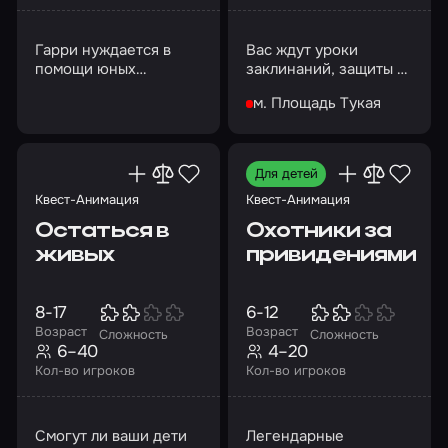
Гарри нуждается в
Вас ждут уроки
помощи юных
заклинаний, защиты от
волшебников!
темных сил,
м. Площадь Тукая
зельеварения и
приручения
волшебной палочки
Для детей
Квест-Анимация
Квест-Анимация
Остаться в
Охотники за
живых
привидениями
8-17
6-12
Возраст
Возраст
Сложность
Сложность
6–40
4–20
Кол-во игроков
Кол-во игроков
Смогут ли ваши дети
Легендарные