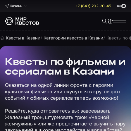
Казань
+7 (843) 202-20-45
ВКонта
Max
Квесты в Казани
Категории квестов в Казани
Квесты по 
Квесты по фильмам и
сериалам в Казани
Оказаться на одной линии фронта с героями
культовых фильмов или окунуться в круговорот
событий любимых сериалов теперь возможно!
Решайте, куда отправитесь вы: завоевывать
Железный трон, штурмовать трюм «Черной
жемчужины» или же предпочитаете выучить пару
заклинаний в школе чародейства и волшебства?