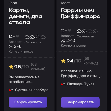
Квест
Квест
Карты,
Гарри и меч
деньги, два
Гриффиндора
ствола
12+
Возраст
14+
Сложность
2–10
Возраст
Сложность
Кол-во игроков
2–6
Кол-во игроков
(59
9.4
/10
команд)
(68
9.5
/10
команд)
Исследуй башню
Гриффиндора и отыщи
Вы решаетесь на
древнее оружие
ограбление
м. Площадь Тукая
подпольного казино,
м. Суконная слобода
которое принадлежит
известному гангстеру
Забронировать
Забронировать