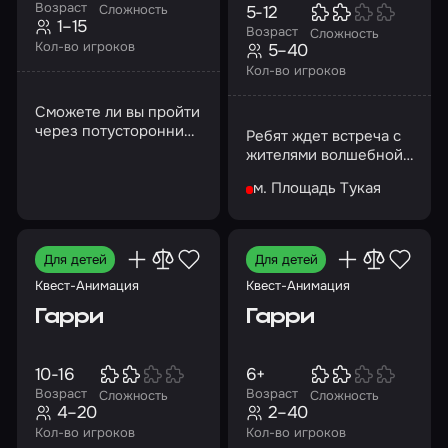
Возраст
5-12
Сложность
1–15
Возраст
Сложность
Кол-во игроков
5–40
Кол-во игроков
Сможете ли вы пройти
через потусторонний
Ребят ждет встреча с
мир, пока дверь в
жителями волшебной
астрал не
страны
захлопнулась
м. Площадь Тукая
навсегда?
Для детей
Для детей
Квест-Анимация
Квест-Анимация
Гарри
Гарри
10-16
6+
Возраст
Возраст
Сложность
Сложность
4–20
2–40
Кол-во игроков
Кол-во игроков