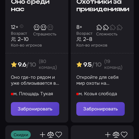
Оно среди
Охотники за
нас
привидениями
12+
8+
Возраст
Возраст
Страшность
Сложность
2–10
2–8
Кол-во игроков
Кол-во игроков
(80
(19
9.6
/10
9.5
/10
команд)
команд)
Оно где-то рядом и
Откройте для себя
уже облизывается в
мир охоты на
предвкушении.
призраков
м. Площадь Тукая
м. Козья слобода
Поиграем?
Забронировать
Забронировать
Скидки