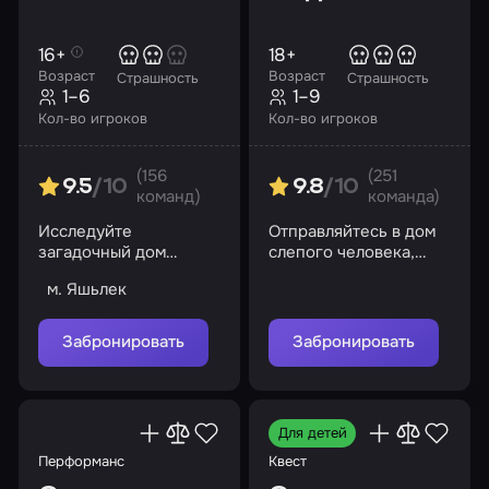
16+
18+
Возраст
Возраст
Страшность
Страшность
1–6
1–9
Кол-во игроков
Кол-во игроков
(156
(251
9.5
/10
9.8
/10
команд)
команда)
Исследуйте
Отправляйтесь в дом
загадочный дом
слепого человека,
Эванса и раскройте
чтобы ограбить его,
м. Яшьлек
его тайны
но будьте бдительны
Забронировать
Забронировать
Для детей
Перформанс
Квест