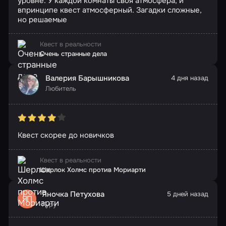
уровне. У каждой комнаты своя атмосфера, и
впринципе квест атмосферный. Загадки сложные,
но решаемые
Квест в реальности
Очень странные дела
Валерия Барышникова
4 дня назад
Любитель
Квест скорее до новичков
Квест в реальности
Шерлок Холмс против Мориарти
Яночка Петухова
5 дней назад
ЯП
Гуру