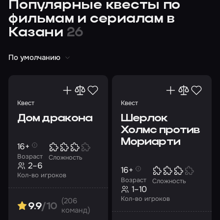
Популярные квесты по
фильмам и сериалам в
Казани
26
По умолчанию
Квест
Квест
Дом дракона
Шерлок
Холмс против
Мориарти
16+
Возраст
Сложность
2–6
16+
Кол-во игроков
Возраст
Сложность
1–10
Кол-во игроков
(206
9.9
/10
команд)