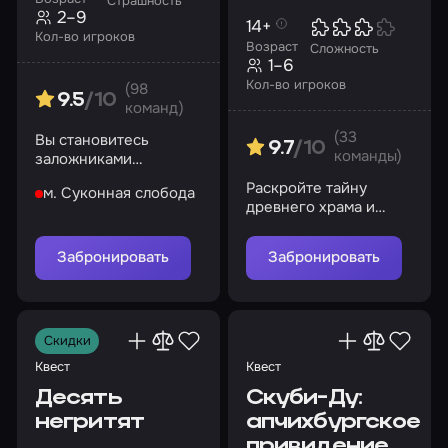
Страшность
2–9
14+
Кол-во игроков
Возраст
Сложность
1–6
Кол-во игроков
(98
9.5
/10
команд)
(33
Вы становитесь
9.7
/10
команды)
заложниками
серийного маньяка.
Раскройте тайну
м. Суконная слобода
Попробуйте спастись
древнего храма и
из заточения!
спасите мир от
великого зла
Забронировать
Забронировать
Скидки
Квест
Квест
Десять
Скуби-Ду:
негритят
апчихбургское
привидение