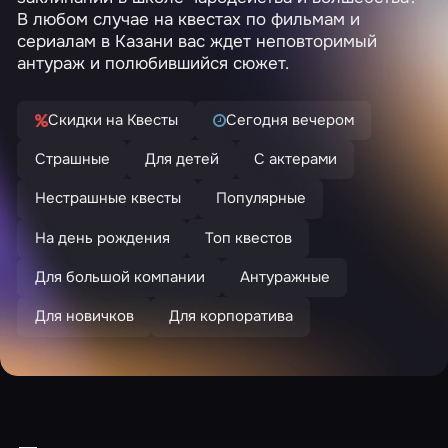
В любом случае на квестах по фильмам и
сериалам в Казани вас ждет неповторимый
антураж и полюбившийся сюжет.
Скидки на Квесты
Сегодня вечером
Страшные
Для детей
С актерами
Нестрашные квесты
Популярные
На день рождения
Топ квестов
Для большой компании
Антуражные
Для новичков
Для корпоратива