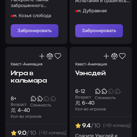
испытания и сразитесь с
заброшенного
драконом
м. Дубравная
поместья XVIII века
м. Козья слобода
Забронировать
Забронировать
Квест-Анимация
Квест-Анимация
Игра в
Уэнсдей
кальмара
6-12
Возраст
8+
Сложность
6–40
Возраст
Сложность
Кол-во игроков
4–40
Кол-во игроков
(<10 команд)
9.4
/10
(<10 команд)
9.0
/10
Спасите Уэнсдей и