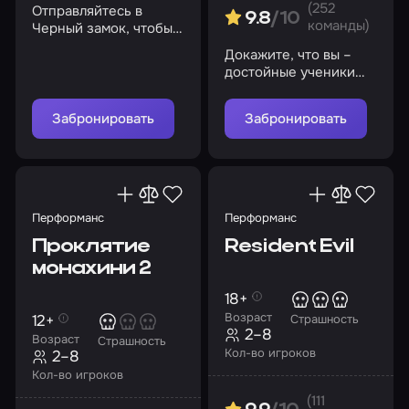
(252
Отправляйтесь в
9.8
/10
команды)
Черный замок, чтобы
разбудить душу
Докажите, что вы –
древнего героя
достойные ученики
великого Шерлока
Холмса!
Забронировать
Забронировать
Перформанс
Перформанс
Проклятие
Resident Evil
монахини 2
18+
Возраст
12+
Страшность
2–8
Возраст
Страшность
Кол-во игроков
2–8
Кол-во игроков
(111