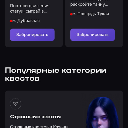
раскройте тайну
Повтори движения
школьных
статуи, сыграй в
м. Площадь Тукая
происшествий
дворовые игры и
м. Дубравная
попробуй сахарные соты
Забронировать
Забронировать
Популярные категории
квестов
Страшные квесты
Страшных квестов в Казани