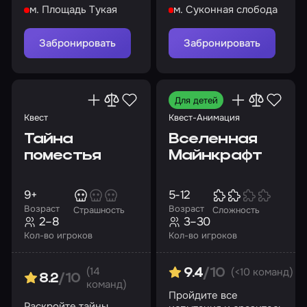
м. Площадь Тукая
м. Суконная слобода
начнется игра!
Забронировать
Забронировать
Для детей
Квест
Квест-Анимация
Тайна
Вселенная
поместья
Майнкрафт
9+
5-12
Возраст
Возраст
Страшность
Сложность
2–8
3–30
Кол-во игроков
Кол-во игроков
(14
(<10 команд)
9.4
/10
8.2
/10
команд)
Пройдите все
Раскройте тайны