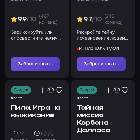
(467
(245
9.9
/10
9.7
/10
команд)
команд)
Зафиксируйте или
Раскройте тайну
опровергните наличие
исчезновения людей
паранормальной
за несколько минут
м. Площадь Тукая
активности в доме
или станете жильцами
комнаты навсегда
Забронировать
Забронировать
Скидки
Скидки
Квест
Квест
Пила. Игра на
Тайная
выживание
миссия
Корбена
Далласа
14+
Возраст