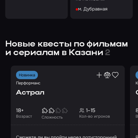
волшебником
одноименного
м. Дубравная
сериала
Новые квесты по фильмам
и сериалам в Казани
2
Новинка
Перформанс
К
Астрал
18+
1–15
Возраст
Кол-во игроков
В
Сложность
Сможете ли вы пройти через потусторонний
Р