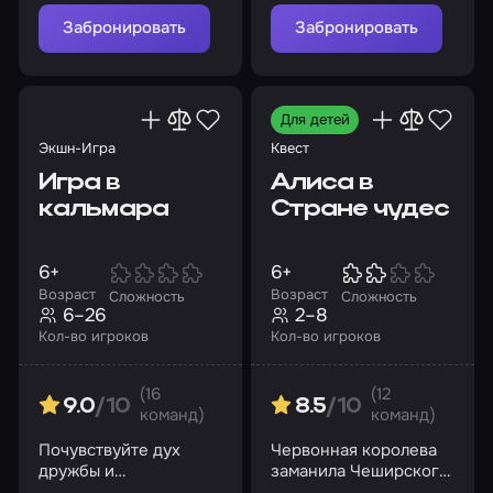
Забронировать
Забронировать
Для детей
Экшн-Игра
Квест
Игра в
Алиса в
кальмара
Стране чудес
6+
6+
Возраст
Возраст
Сложность
Сложность
6–26
2–8
Кол-во игроков
Кол-во игроков
(16
(12
9.0
/10
8.5
/10
команд)
команд)
Почувствуйте дух
Червонная королева
дружбы и
заманила Чеширского
соперничества, и да
кота в свои владения