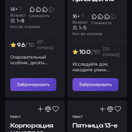
14+
Возраст
16+
Сложность
1–8
Возраст
Сложность
Кол-во игроков
1–5
Кол-во игроков
(87
9.6
/10
команд)
(30
10.0
/10
команд)
Очаровательный
особняк, десять
Исследуйте дом,
загадочных смертей,
находите улики,
один убийца. Сможете
сопоставляйте факты
разгадать эту тайну?
и выясните, что здесь
Забронировать
Забронировать
происходит
Квест
Квест
Корпорация
Пятница 13-е