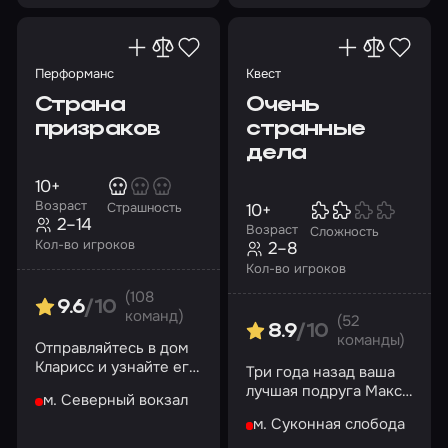
Перформанс
Квест
Страна
Очень
призраков
странные
дела
10+
Возраст
10+
Страшность
2–14
Возраст
Сложность
Кол-во игроков
2–8
Кол-во игроков
(108
9.6
/10
команд)
(52
8.9
/10
команды)
Отправляйтесь в дом
Кларисс и узнайте его
Три года назад ваша
мрачные тайны
лучшая подруга Макс
м. Северный вокзал
Рид таинственно
м. Суконная слобода
исчезла