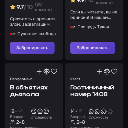
9.9
/10
команд)
(98
9.7
/10
команд)
Если вы читаете, вы не
одиноки! В нашем
Сразитесь с древним
бункере есть еда,
злом, захватившим
м. Площадь Тукая
вода, кров и
монастырь
безопасность
м. Суконная слобода
Забронировать
Забронировать
Перформанс
Квест
В объятиях
Гостиничный
дьявола
номер 1408
18+
14+
Возраст
Возраст
Страшность
Сложность
2–8
2–8
Кол-во игроков
Кол-во игроков