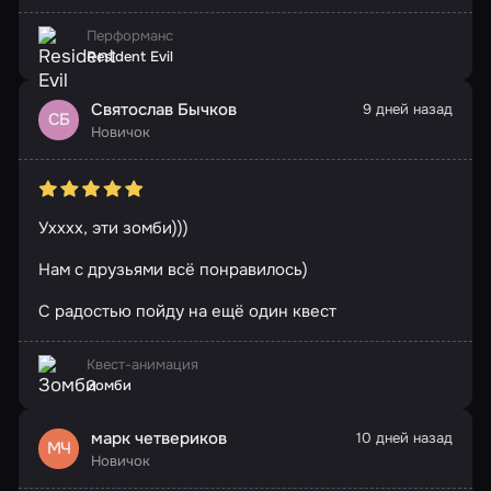
Перформанс
Resident Evil
Святослав Бычков
9 дней назад
СБ
Новичок
Ухххх, эти зомби)))
Нам с друзьями всё понравилось)
С радостью пойду на ещё один квест
Квест-анимация
Зомби
марк четвериков
10 дней назад
МЧ
Новичок