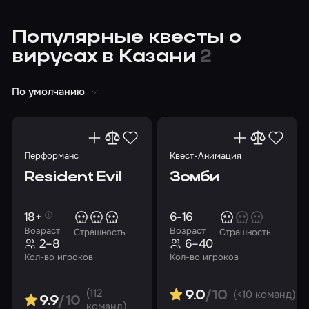
Популярные квесты о
вирусах в Казани
2
По умолчанию
Перформанс
Квест-Анимация
Resident Evil
Зомби
18+
6-16
Возраст
Возраст
Страшность
Страшность
2–8
6–40
Кол-во игроков
Кол-во игроков
(112
(<10 команд)
9.0
/10
9.9
/10
команд)