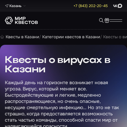
Казань
+7 (843) 202-20-45
ВКонта
Max
Квесты в Казани
Категории квестов в Казани
Квесты о в
Квесты о вирусах в
Казани
Каждый день на горизонте возникает новая
угроза. Вирус, который меняет все.
Быстродействующие и легкие, медленно
распространяющиеся, но очень опасные,
несущие смертельную инфекцию… Но это не так
страшно, когда предоставляется возможность
стать частью команды, способной спасти мир от
надвигающейся опасности.