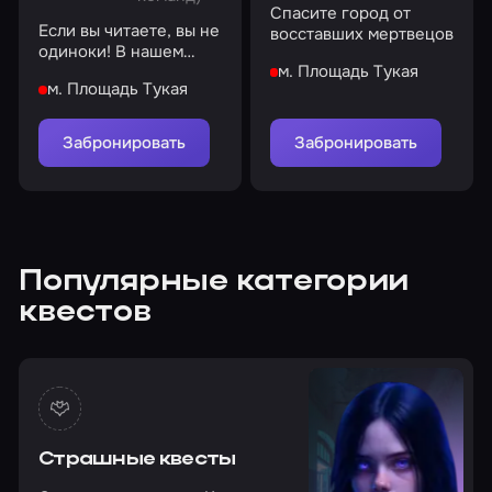
Спасите город от
Если вы читаете, вы не
восставших мертвецов
одиноки! В нашем
м. Площадь Тукая
бункере есть еда,
м. Площадь Тукая
вода, кров и
безопасность
Забронировать
Забронировать
Популярные категории
квестов
Страшные квесты